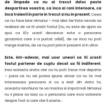
de limpede ca nu ai trecut deloc peste
despartirea voastra, ca inca ai rani interioare, ca
inca traiesti in parte in trecut si nu in prezent
. Ceea
ce nu face bine nimanui – mai ales tie! Este nevoie sa
realizezi de ce iti urasti fostul (nu, nu este de ajuns sa
spui ca il/o urasti deoarece este o persoana
groaznica care s-a purtat oribil), de ce inca nu poti
merge inainte, de ce nu poti privi in prezent si in viitor.
Este, intr-adevar, mai usor uneori sa iti urasti
fostul partener de cuplu decat sa fii indiferent
.
Insa aceasta arata clar ca nu poti trece mai departe
– pana ce nu vei putea spune sincer ca nu te mai
intereseaza persoana si ca a iesit din viata ta,
aceasta ranchiuna te va macina si impotmoli. Nimanui
nu ii place sa iasa cu o persoana care inca vorbeste
despre fost si care clar il uraste…