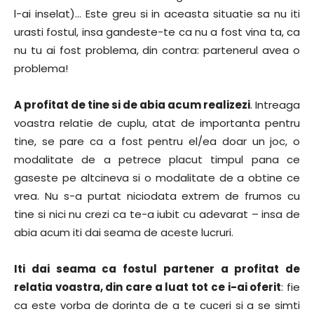
l-ai inselat)… Este greu si in aceasta situatie sa nu iti
urasti fostul, insa gandeste-te ca nu a fost vina ta, ca
nu tu ai fost problema, din contra: partenerul avea o
problema!
A profitat de tine si de abia acum realizezi
. Intreaga
voastra relatie de cuplu, atat de importanta pentru
tine, se pare ca a fost pentru el/ea doar un joc, o
modalitate de a petrece placut timpul pana ce
gaseste pe altcineva si o modalitate de a obtine ce
vrea. Nu s-a purtat niciodata extrem de frumos cu
tine si nici nu crezi ca te-a iubit cu adevarat – insa de
abia acum iti dai seama de aceste lucruri.
Iti dai seama ca fostul partener a profitat de
relatia voastra, din care a luat tot ce i-ai oferit
: fie
ca este vorba de dorinta de a te cuceri si a se simti