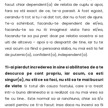
facut chiar dependent(a) de relatia de cuplu si apoi,
fara sa stii exact de ce, te-a parasit. A fost egoist,
cerandu-ti tot si tu i-ai dat tot, dar nu a fost de ajuns.
Te-a schimbat, facandu-te dependent de el/ea,
facandu-te sa nu iti imaginezi viata fara el/ea,
facandu-te sa pui pret doar pe relatia voastra si sa
uiti de altceva – apoi s-a despartit de tine, iar tu te
vezi acum ca fiind o persoana slaba, nu mai esti la fel
de puternic(a), confident(a), independent(a).
Ti-ai pierdut increderea in sine si abilitatea de a te
descurca pe cont propriu, iar acum, ca esti
singur(a), nu stii ce sa faci, nu stii sa te mai bucuri
de viata
. Si totul din cauza fostului, care s-a trezit
intr-o buna dimineata si a realizat ca nu mai vrea sa
fie cu tine… Este normal sa ai ranchiuna, chiar sa il/o
urasti pentru ce ti-a facut: insa daca nu incerci sa fii