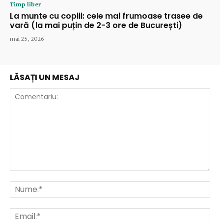
Timp liber
La munte cu copiii: cele mai frumoase trasee de
vară (la mai puțin de 2-3 ore de București)
mai 25, 2026
LĂSAȚI UN MESAJ
Comentariu:
Nu
Ema