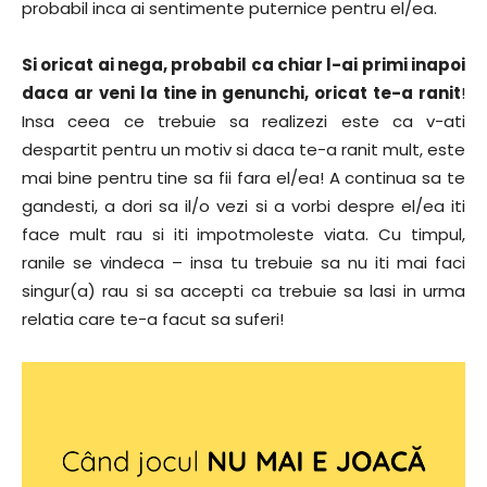
probabil inca ai sentimente puternice pentru el/ea.
Si oricat ai nega, probabil ca chiar l-ai primi inapoi
daca ar veni la tine in genunchi, oricat te-a ranit
!
Insa ceea ce trebuie sa realizezi este ca v-ati
despartit pentru un motiv si daca te-a ranit mult, este
mai bine pentru tine sa fii fara el/ea! A continua sa te
gandesti, a dori sa il/o vezi si a vorbi despre el/ea iti
face mult rau si iti impotmoleste viata. Cu timpul,
ranile se vindeca – insa tu trebuie sa nu iti mai faci
singur(a) rau si sa accepti ca trebuie sa lasi in urma
relatia care te-a facut sa suferi!