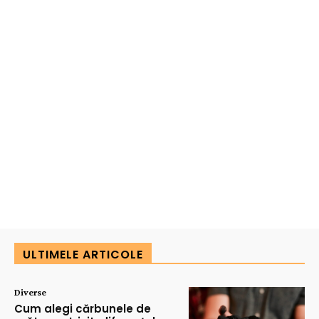
ULTIMELE ARTICOLE
Diverse
Cum alegi cărbunele de