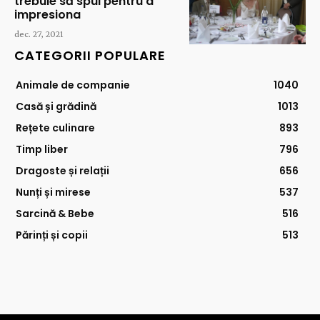
trebuie să spui pentru a
impresiona
dec. 27, 2021
CATEGORII POPULARE
Animale de companie
1040
Casă și grădină
1013
Rețete culinare
893
Timp liber
796
Dragoste și relații
656
Nunți și mirese
537
Sarcină & Bebe
516
Părinți și copii
513