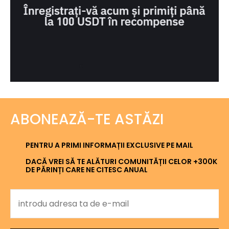
ABONEAZĂ-TE ASTĂZI
PENTRU A PRIMI INFORMAȚII EXCLUSIVE PE MAIL
DACĂ VREI SĂ TE ALĂTURI COMUNITĂȚII CELOR +300K
DE PĂRINȚI CARE NE CITESC ANUAL