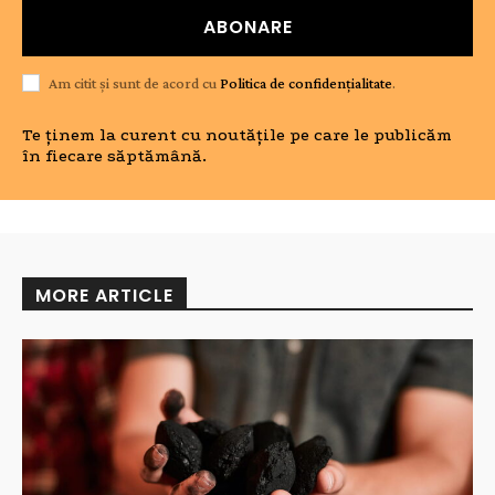
ABONARE
Am citit și sunt de acord cu
Politica de confidențialitate
.
Te ținem la curent cu noutățile pe care le publicăm
în fiecare săptămână.
MORE ARTICLE