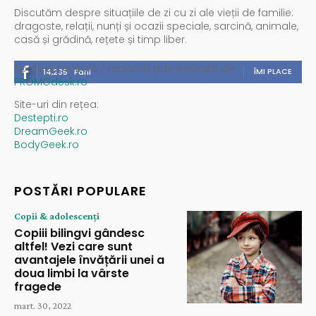
Discutăm despre situațiile de zi cu zi ale vieții de familie:
dragoste, relații, nunți și ocazii speciale, sarcină, animale,
casă și grădină, rețete și timp liber.
Spații publicitare / reclamă administrată de
ÎMI PLACE
14,235
Fani
PROMOdesk.ro
Site-uri din rețea:
Destepti.ro
DreamGeek.ro
BodyGeek.ro
POSTĂRI POPULARE
Copii & adolescenți
Copiii bilingvi gândesc
altfel! Vezi care sunt
avantajele învățării unei a
doua limbi la vârste
fragede
mart. 30, 2022