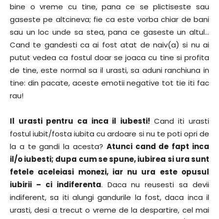
bine o vreme cu tine, pana ce se plictiseste sau
gaseste pe altcineva; fie ca este vorba chiar de bani
sau un loc unde sa stea, pana ce gaseste un altul…
Cand te gandesti ca ai fost atat de naiv(a) si nu ai
putut vedea ca fostul doar se joaca cu tine si profita
de tine, este normal sa il urasti, sa aduni ranchiuna in
tine: din pacate, aceste emotii negative tot tie iti fac
rau!
Il urasti pentru ca inca il iubesti!
Cand iti urasti
fostul iubit/fosta iubita cu ardoare si nu te poti opri de
la a te gandi la acesta?
Atunci cand de fapt inca
il/o iubesti; dupa cum se spune, iubirea si ura sunt
fetele aceleiasi monezi, iar nu ura este opusul
iubirii – ci indiferenta
. Daca nu reusesti sa devii
indiferent, sa iti alungi gandurile la fost, daca inca il
urasti, desi a trecut o vreme de la despartire, cel mai