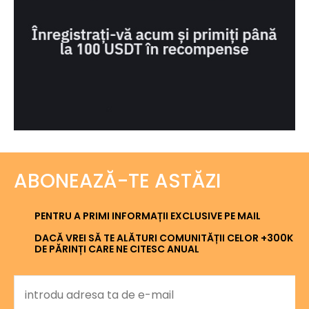
ABONEAZĂ-TE ASTĂZI
PENTRU A PRIMI INFORMAȚII EXCLUSIVE PE MAIL
DACĂ VREI SĂ TE ALĂTURI COMUNITĂȚII CELOR +300K
DE PĂRINȚI CARE NE CITESC ANUAL