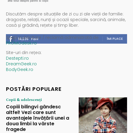
Discutăm despre situațiile de zi cu zi ale vieții de familie:
dragoste, relații, nunți și ocazii speciale, sarcină, animale,
casă și grădină, rețete și timp liber.
Spații publicitare / reclamă administrată de
ÎMI PLACE
14,235
Fani
PROMOdesk.ro
Site-uri din rețea:
Destepti.ro
DreamGeek.ro
BodyGeek.ro
POSTĂRI POPULARE
Copii & adolescenți
Copiii bilingvi gândesc
altfel! Vezi care sunt
avantajele învățării unei a
doua limbi la vârste
fragede