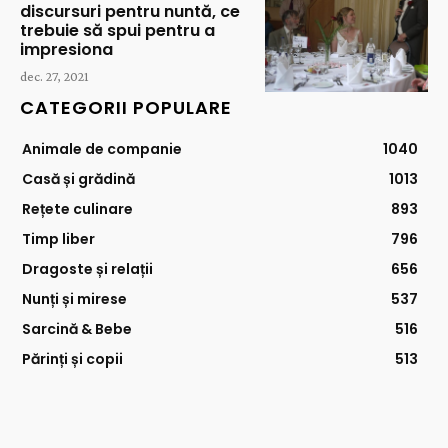
discursuri pentru nuntă, ce
trebuie să spui pentru a
impresiona
dec. 27, 2021
CATEGORII POPULARE
Animale de companie
1040
Casă și grădină
1013
Rețete culinare
893
Timp liber
796
Dragoste și relații
656
Nunți și mirese
537
Sarcină & Bebe
516
Părinți și copii
513