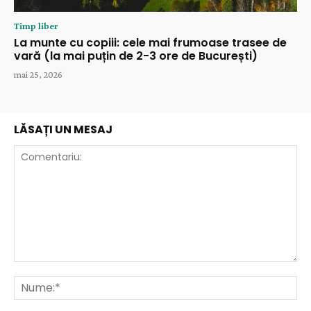
Timp liber
La munte cu copiii: cele mai frumoase trasee de
vară (la mai puțin de 2-3 ore de București)
mai 25, 2026
LĂSAȚI UN MESAJ
Comentariu:
Nu