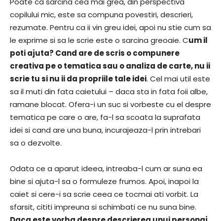
Poate ca sarcina cea mai grea, din perspectiva
copilului mic, este sa compuna povestiri, descrieri,
rezumate. Pentru ca ii vin greu idei, apoi nu stie cum sa
le exprime si sa le scrie este o sarcina greoaie. C
um il
poti ajuta? Cand are de scris o compunere
creativa pe o tematica sau o analiza de carte, nu ii
scrie tu si nu ii da propriile tale idei
. Cel mai util este
sa il muti din fata caietului – daca sta in fata foii albe,
ramane blocat. Ofera-i un suc si vorbeste cu el despre
tematica pe care o are, fa-l sa scoata la suprafata
idei si cand are una buna, incurajeaza-l prin intrebari
sa o dezvolte.
Odata ce a aparut ideea, intreaba-l cum ar suna ea
bine si ajuta-l sa o formuleze frumos. Apoi, inapoi la
caiet si cere-i sa scrie ceea ce tocmai ati vorbit. La
sfarsit, cititi impreuna si schimbati ce nu suna bine.
Daca este vorba despre descrierea unui personaj