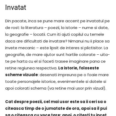
Invatat
Din pacate, inca se pune mare accent pe invatatul pe
de rost: la literatura – poezii, la istorie – nume si date,
la geografie – locatii. Cum iti ajuti copilul cu temele
daca are dificultati de invatare? Nimanui nu ii place sa
invete mecanic – este lipsit de interes si plictisitor. La
geografie, de mare ajutor sunt hartile colorate – uita-
te pe harta cu el si faceti trasee imaginare pana ce
retine regiunea respectiva.
La istorie, foloseste
scheme vizuale
: desenati impreuna pe o foaie mare
toate personajele istorice, evenimentele si datele si
apoi colorati schema (va retine mai usor prin vizual).
Cat despre poezii, cel mai usor este sa ii ceri sa o
citeasca timp de o jumatate de ora, apoi sa il pui
sa o citeasca cu voce tare; apoi, o citesti tu incet