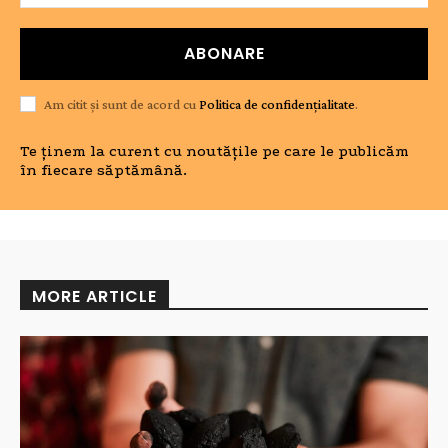
ABONARE
Am citit și sunt de acord cu
Politica de confidențialitate
.
Te ținem la curent cu noutățile pe care le publicăm
în fiecare săptămână.
MORE ARTICLE