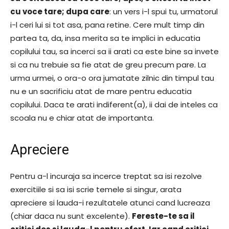
cu voce tare; dupa care
: un vers i-l spui tu, urmatorul
i-l ceri lui si tot asa, pana retine. Cere mult timp din
partea ta, da, insa merita sa te implici in educatia
copilului tau, sa incerci sa ii arati ca este bine sa invete
si ca nu trebuie sa fie atat de greu precum pare. La
urma urmei, o ora-o ora jumatate zilnic din timpul tau
nu e un sacrificiu atat de mare pentru educatia
copilului. Daca te arati indiferent(a), ii dai de inteles ca
scoala nu e chiar atat de importanta.
Apreciere
Pentru a-l incuraja sa incerce treptat sa isi rezolve
exercitiile si sa isi scrie temele si singur, arata
apreciere si lauda-i rezultatele atunci cand lucreaza
(chiar daca nu sunt excelente).
Fereste-te sa il