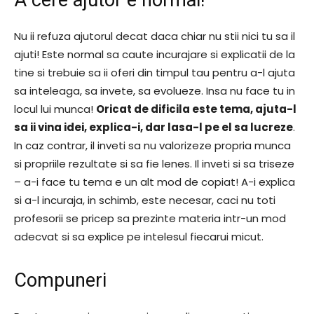
Nu ii refuza ajutorul decat daca chiar nu stii nici tu sa il
ajuti! Este normal sa caute incurajare si explicatii de la
tine si trebuie sa ii oferi din timpul tau pentru a-l ajuta
sa inteleaga, sa invete, sa evolueze. Insa nu face tu in
locul lui munca!
Oricat de dificila este tema, ajuta-l
sa ii vina idei, explica-i, dar lasa-l pe el sa lucreze
.
In caz contrar, il inveti sa nu valorizeze propria munca
si propriile rezultate si sa fie lenes. Il inveti si sa triseze
– a-i face tu tema e un alt mod de copiat! A-i explica
si a-l incuraja, in schimb, este necesar, caci nu toti
profesorii se pricep sa prezinte materia intr-un mod
adecvat si sa explice pe intelesul fiecarui micut.
Compuneri