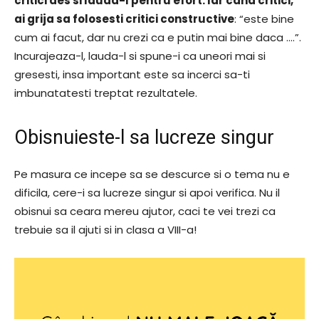
critici des si lauda-l pentru efort. Iar cand critici,
ai grija sa folosesti critici constructive
: “este bine
cum ai facut, dar nu crezi ca e putin mai bine daca ….”.
Incurajeaza-l, lauda-l si spune-i ca uneori mai si
gresesti, insa important este sa incerci sa-ti
imbunatatesti treptat rezultatele.
Obisnuieste-l sa lucreze singur
Pe masura ce incepe sa se descurce si o tema nu e
dificila, cere-i sa lucreze singur si apoi verifica. Nu il
obisnui sa ceara mereu ajutor, caci te vei trezi ca
trebuie sa il ajuti si in clasa a VIII-a!