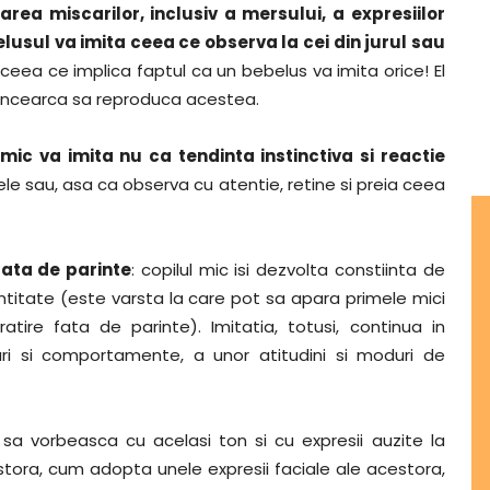
tarea miscarilor, inclusiv a mersului, a expresiilor
elusul va imita ceea ce observa la cei din jurul sau
ceea ce implica faptul ca un bebelus va imita orice! El
i incearca sa reproduca acestea.
ic va imita nu ca tendinta instinctiva si reactie
tele sau, asa ca observa cu atentie, retine si preia ceea
fata de parinte
: copilul mic isi dezvolta constiinta de
entitate (este varsta la care pot sa apara primele mici
ire fata de parinte). Imitatia, totusi, continua in
uri si comportamente, a unor atitudini si moduri de
 sa vorbeasca cu acelasi ton si cu expresii auzite la
tora, cum adopta unele expresii faciale ale acestora,