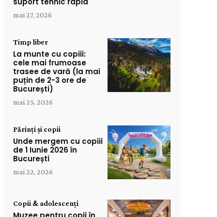
suport tehnic rapid
mai 27, 2026
Timp liber
La munte cu copiii:
cele mai frumoase
trasee de vară (la mai
puțin de 2-3 ore de
București)
mai 25, 2026
Părinți și copii
Unde mergem cu copiii
de 1 Iunie 2026 în
București
mai 22, 2026
Copii & adolescenți
Muzee pentru copii în