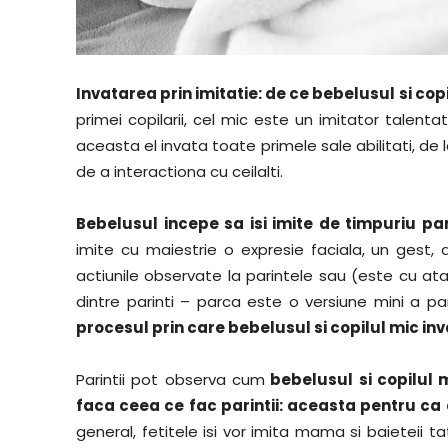
Invatarea prin imitatie: de ce bebelusul si copil
primei copilarii, cel mic este un imitator talentat
aceasta el invata toate primele sale abilitati, de la
de a interactiona cu ceilalti.
Bebelusul incepe sa isi imite de timpuriu pari
imite cu maiestrie o expresie faciala, un gest, a
actiunile observate la parintele sau (este cu a
dintre parinti – parca este o versiune mini a par
procesul prin care bebelusul si copilul mic inv
Parintii pot observa cum
bebelusul si copilul m
faca ceea ce fac parintii: aceasta pentru ca c
general, fetitele isi vor imita mama si baieteii tat