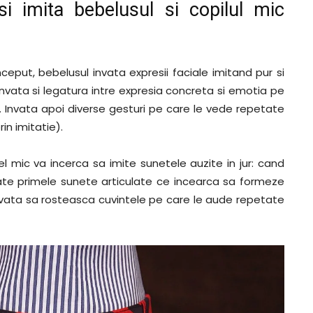
si imita bebelusul si copilul mic
nceput, bebelusul invata expresii faciale imitand pur si
vata si legatura intre expresia concreta si emotia pe
. Invata apoi diverse gesturi pe care le vede repetate
rin imitatie).
cel mic va incerca sa imite sunetele auzite in jur: cand
oate primele sunete articulate ce incearca sa formeze
invata sa rosteasca cuvintele pe care le aude repetate