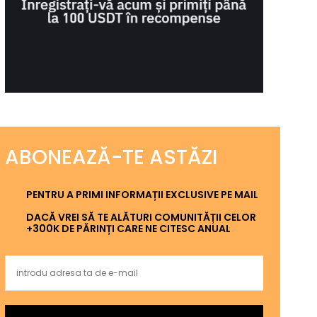
ABONEAZĂ-TE ASTĂZI
PENTRU A PRIMI INFORMAȚII EXCLUSIVE PE MAIL
DACĂ VREI SĂ TE ALĂTURI COMUNITĂȚII CELOR
+300K DE PĂRINȚI CARE NE CITESC ANUAL