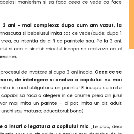
n acelasi manierism si sa faca ceea ce vede ca face
– 3 ani – mai complexa: dupa cum am vazut, la
 innascuta si bebelusul imita tot ce vede/aude; dupa 1
rea, cu intentia de a fi ca parintele sau. Pe la 3 ani,
ui si cea a sinelui: micutul incepe sa realizeze ca el
ierisme.
 procesul de invatare si dupa 3 ani incolo.
Ceea ce se
are, de intelegere si analiza a copilului: nu mai
imita in mod obligatoriu un parinte! El incepe sa imite
m capabil sa faca o alegere in ce anume preia din jurul
 vor mai imita un parinte – ci pot imita un alt adult
n unchi sau matusa; educatorul; bona).
 a intari o legatura a copilului mic
: „te plac, deci