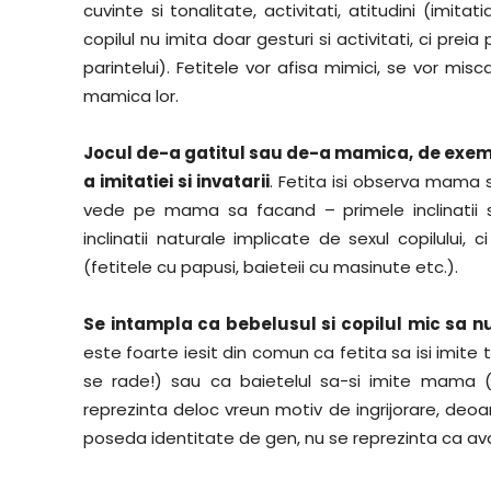
cuvinte si tonalitate, activitati, atitudini (imit
copilul nu imita doar gesturi si activitati, ci preia 
parintelui). Fetitele vor afisa mimici, se vor mis
mamica lor.
Jocul de-a gatitul sau de-a mamica, de exempl
a imitatiei si invatarii
. Fetita isi observa mama 
vede pe mama sa facand – primele inclinatii sp
inclinatii naturale implicate de sexul copilului, 
(fetitele cu papusi, baieteii cu masinute etc.).
Se intampla ca bebelusul si copilul mic sa nu
este foarte iesit din comun ca fetita sa isi imi
se rade!) sau ca baietelul sa-si imite mama 
reprezinta deloc vreun motiv de ingrijorare, deoa
poseda identitate de gen, nu se reprezinta ca a