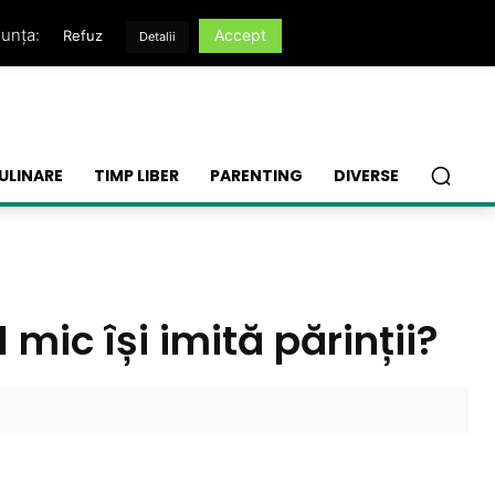
nunța:
Accept
Refuz
Detalii
ULINARE
TIMP LIBER
PARENTING
DIVERSE
 mic își imită părinții?