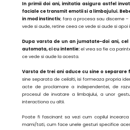
In primii doi ani, imitatia asigura astfel inva
faciale ce transmit emotii si a limbajului. Beb
in mod instinctiv
, fara a procesa sau discerne – 
vede si aude, retine ceea ce vede si aude si apo
Dupa varsta de un an jumatate-doi ani, cel m
automata, ci cu intentie:
el vrea sa fie ca parin
ce vede si aude la acesta.
Varsta de trei ani aduce cu sine o separare 
sine separata de ceilalti, isi formeaza propria id
acte de proclamare a independentei, de razvrat
procesul de invatare a limbajului, a unor gest
interactiona cu altii.
Poate fi fascinant sa vezi cum copilul incearca
mami/tati, cum face unele gesturi specifice aces