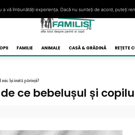
ru a vă îmbunătăți experiența. Dacă nu sunteți de acord, puteți re
OPII
FAMILIE
ANIMALE
CASĂ & GRĂDINĂ
REȚETE C
 mic își imită părinții?
de ce bebelușul și copilul