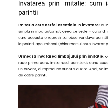
Invatarea prin imitatie: cum i
parintii
Imitatia este astfel esentiala in invatare;
la i
simplu in mod automat ceea ce vede – curand, in
care aceasta o reprezinta, observandu-si parintii
la parinti, apoi miscari (chiar mersul este invatat p
Urmeaza invatarea limbajului prin imitatie
: 
rade prima oara, imita rasul parintelui; cand sc
un cuvant, el reproduce sunete auzite. Apoi, va 
de catre parinti.