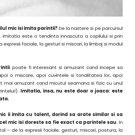
ul mic isi imita parintii?
De la nastere si pe parcursul
. Imitatia este o tendinta innascuta a copilului si prin
 expresii faciale, la gesturi si miscari, la limbaj si modul
ntii
: poate fi interesant si amuzant cand incepe sa
poi o miscare, apoi cuvintele si tonalitatea lor, apoi
tat mai amuzant cand micutul seamana si fizic cu unul
intelui!).
Imitatia, insa, nu este doar o joaca: este
ata.
ic ii imita cu talent, dorind sa arate similar si sa
el mic isi doreste sa fie exact ca parintele sau
. In
al – de la expresii faciale, gesturi, miscari, postura, la