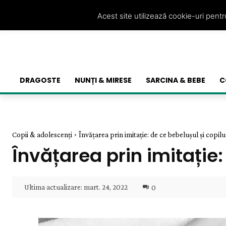
Acest site utilizează cookie-uri pent
DRAGOSTE
NUNȚI & MIRESE
SARCINA & BEBE
C
Copii & adolescenți
Învățarea prin imitație: de ce bebelușul și copilul
Învățarea prin imitație: 
Ultima actualizare:
mart. 24, 2022
0