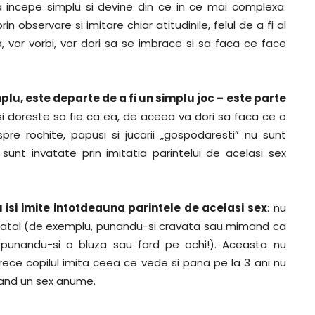
atia incepe simplu si devine din ce in ce mai complexa:
prin observare si imitare chiar atitudinile, felul de a fi al
ca, vor vorbi, vor dori sa se imbrace si sa faca ce face
u, este departe de a fi un simplu joc – este parte
si doreste sa fie ca ea, de aceea va dori sa faca ce o
re rochite, papusi si jucarii „gospodaresti” nu sunt
ci sunt invatate prin imitatia parintelui de acelasi sex
 isi imite intotdeauna parintele de acelasi sex
: nu
te tatal (de exemplu, punandu-si cravata sau mimand ca
(punandu-si o bluza sau fard pe ochi!). Aceasta nu
rece copilul imita ceea ce vede si pana pe la 3 ani nu
vand un sex anume.