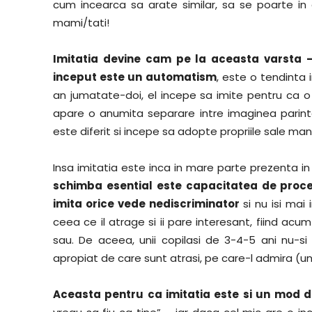
cum incearca sa arate similar, sa se poarte i
mami/tati!
Imitatia devine cam pe la aceasta varsta 
inceput este un automatism
, este o tendinta
an jumatate-doi, el incepe sa imite pentru ca o v
apare o anumita separare intre imaginea parintel
este diferit si incepe sa adopte propriile sale man
Insa imitatia este inca in mare parte prezenta in
schimba esential este capacitatea de proces
imita orice vede nediscriminator
si nu isi mai 
ceea ce il atrage si ii pare interesant, fiind acu
sau. De aceea, unii copilasi de 3-4-5 ani nu-si
apropiat de care sunt atrasi, pe care-l admira (u
Aceasta pentru ca imitatia este si un mod de