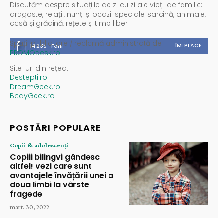
Discutăm despre situațiile de zi cu zi ale vieții de familie:
dragoste, relații, nunți și ocazii speciale, sarcină, animale,
casă și grădină, rețete și timp liber.
Spații publicitare / reclamă administrată de
ÎMI PLACE
14,235
Fani
PROMOdesk.ro
Site-uri din rețea:
Destepti.ro
DreamGeek.ro
BodyGeek.ro
POSTĂRI POPULARE
Copii & adolescenți
Copiii bilingvi gândesc
altfel! Vezi care sunt
avantajele învățării unei a
doua limbi la vârste
fragede
mart. 30, 2022