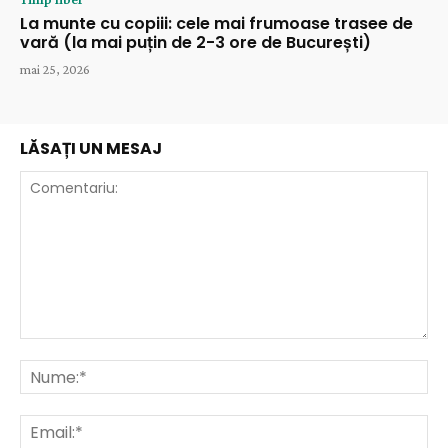
La munte cu copiii: cele mai frumoase trasee de
vară (la mai puțin de 2-3 ore de București)
mai 25, 2026
LĂSAȚI UN MESAJ
Comentariu:
Nu
Ema