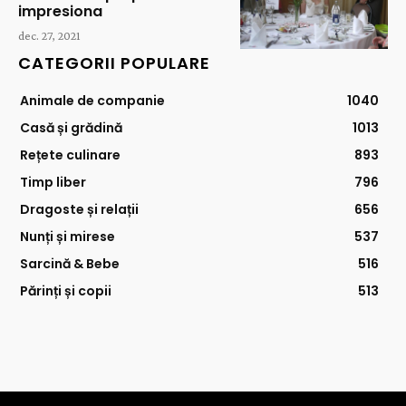
impresiona
dec. 27, 2021
CATEGORII POPULARE
Animale de companie
1040
Casă și grădină
1013
Rețete culinare
893
Timp liber
796
Dragoste și relații
656
Nunți și mirese
537
Sarcină & Bebe
516
Părinți și copii
513