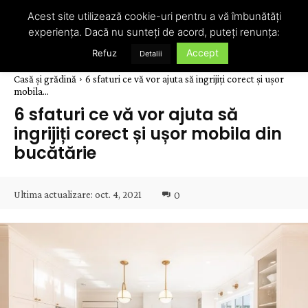
Acest site utilizează cookie-uri pentru a vă îmbunătăți
experiența. Dacă nu sunteți de acord, puteți renunța:
Accept
Refuz
Detalii
Casă și grădină
6 sfaturi ce vă vor ajuta să ingrijiți corect și ușor
mobila...
6 sfaturi ce vă vor ajuta să
ingrijiți corect și ușor mobila din
bucătărie
Ultima actualizare:
oct. 4, 2021
0