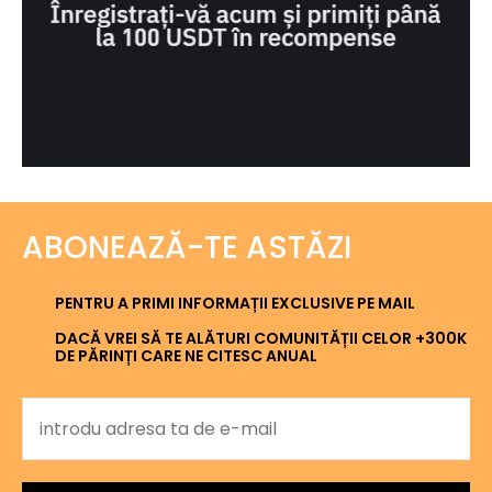
ABONEAZĂ-TE ASTĂZI
PENTRU A PRIMI INFORMAȚII EXCLUSIVE PE MAIL
DACĂ VREI SĂ TE ALĂTURI COMUNITĂȚII CELOR +300K
DE PĂRINȚI CARE NE CITESC ANUAL