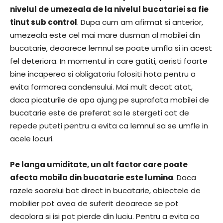
nivelul de umezeala de la nivelul bucatariei sa fie
tinut sub control
. Dupa cum am afirmat si anterior,
umezeala este cel mai mare dusman al mobilei din
bucatarie, deoarece lemnul se poate umfla si in acest
fel deteriora. In momentul in care gatiti, aeristi foarte
bine incaperea si obligatoriu folositi hota pentru a
evita formarea condensului. Mai mult decat atat,
daca picaturile de apa ajung pe suprafata mobilei de
bucatarie este de preferat sa le stergeti cat de
repede puteti pentru a evita ca lemnul sa se umfle in
acele locuri.
Pe langa umiditate, un alt factor care poate
afecta mobila din bucatarie este lumina
. Daca
razele soarelui bat direct in bucatarie, obiectele de
mobilier pot avea de suferit deoarece se pot
decolora si isi pot pierde din luciu. Pentru a evita ca