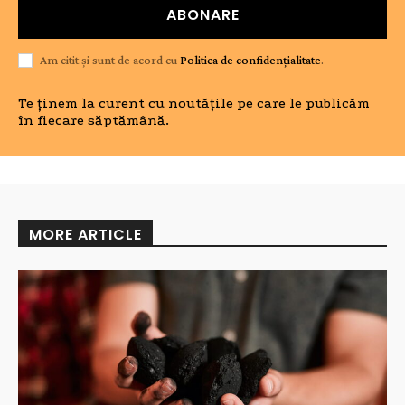
ABONARE
Am citit și sunt de acord cu
Politica de confidențialitate
.
Te ținem la curent cu noutățile pe care le publicăm
în fiecare săptămână.
MORE ARTICLE