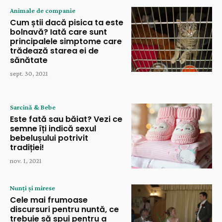
Animale de companie
Cum știi dacă pisica ta este
bolnavă? Iată care sunt
principalele simptome care
trădează starea ei de
sănătate
sept. 30, 2021
Sarcină & Bebe
Este fată sau băiat? Vezi ce
semne îți indică sexul
bebelușului potrivit
tradiției!
nov. 1, 2021
Nunți și mirese
Cele mai frumoase
discursuri pentru nuntă, ce
trebuie să spui pentru a