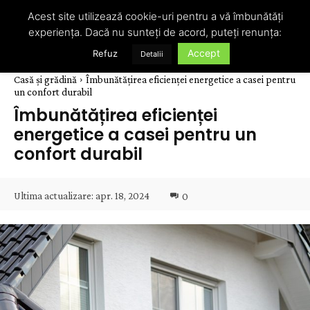
Acest site utilizează cookie-uri pentru a vă îmbunătăți
experiența. Dacă nu sunteți de acord, puteți renunța:
Accept
Refuz
Detalii
Casă și grădină
Îmbunătățirea eficienței energetice a casei pentru
un confort durabil
Îmbunătățirea eficienței
energetice a casei pentru un
confort durabil
Ultima actualizare:
apr. 18, 2024
0