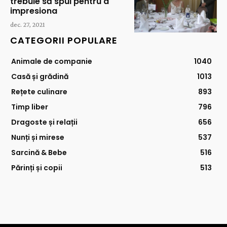
trebuie să spui pentru a
impresiona
dec. 27, 2021
CATEGORII POPULARE
Animale de companie
1040
Casă și grădină
1013
Rețete culinare
893
Timp liber
796
Dragoste și relații
656
Nunți și mirese
537
Sarcină & Bebe
516
Părinți și copii
513