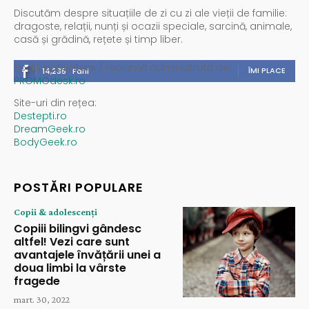
Discutăm despre situațiile de zi cu zi ale vieții de familie:
dragoste, relații, nunți și ocazii speciale, sarcină, animale,
casă și grădină, rețete și timp liber.
Spații publicitare / reclamă administrată de
ÎMI PLACE
14,235
Fani
PROMOdesk.ro
Site-uri din rețea:
Destepti.ro
DreamGeek.ro
BodyGeek.ro
POSTĂRI POPULARE
Copii & adolescenți
Copiii bilingvi gândesc
altfel! Vezi care sunt
avantajele învățării unei a
doua limbi la vârste
fragede
mart. 30, 2022