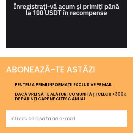
ABONEAZĂ-TE ASTĂZI
PENTRU A PRIMI INFORMAȚII EXCLUSIVE PE MAIL
DACĂ VREI SĂ TE ALĂTURI COMUNITĂȚII CELOR +300K
DE PĂRINȚI CARE NE CITESC ANUAL