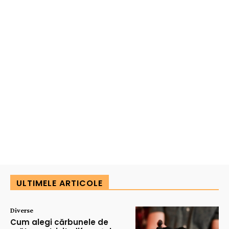
ULTIMELE ARTICOLE
Diverse
Cum alegi cărbunele de