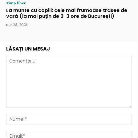
Timp liber
La munte cu copiii: cele mai frumoase trasee de
vară (la mai puțin de 2-3 ore de București)
mai 25, 2026
LĂSAȚI UN MESAJ
Comentariu:
Nu
Ema