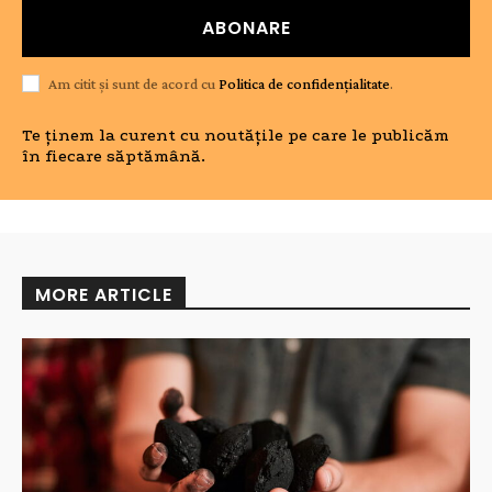
ABONARE
Am citit și sunt de acord cu
Politica de confidențialitate
.
Te ținem la curent cu noutățile pe care le publicăm
în fiecare săptămână.
MORE ARTICLE