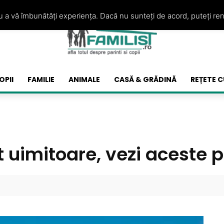
ru a vă îmbunătăți experiența. Dacă nu sunteți de acord, puteți re
OPII
FAMILIE
ANIMALE
CASĂ & GRĂDINĂ
REȚETE C
t uimitoare, vezi aceste 