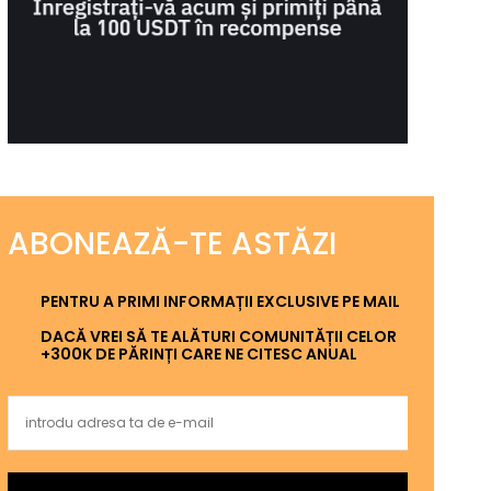
ABONEAZĂ-TE ASTĂZI
PENTRU A PRIMI INFORMAȚII EXCLUSIVE PE MAIL
DACĂ VREI SĂ TE ALĂTURI COMUNITĂȚII CELOR
+300K DE PĂRINȚI CARE NE CITESC ANUAL