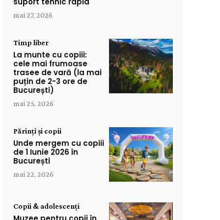
suport tehnic rapid
mai 27, 2026
Timp liber
La munte cu copiii:
cele mai frumoase
trasee de vară (la mai
puțin de 2-3 ore de
București)
mai 25, 2026
Părinți și copii
Unde mergem cu copiii
de 1 Iunie 2026 în
București
mai 22, 2026
Copii & adolescenți
Muzee pentru copii în