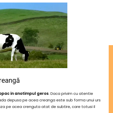
creangă
copac in anotimpul geros
. Daca privim cu atentie
pada depusa pe acea creanga este sub forma unui urs
za pe acea crenguta atat de subtire, care totusi il