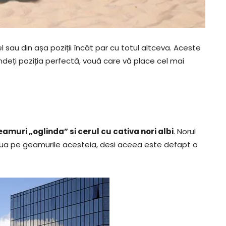
l sau din așa poziții încât par cu totul altceva. Aceste
rindeți poziția perfectă, vouă care vă place cel mai
amuri „oglinda” si cerul cu cativa nori albi
. Norul
inua pe geamurile acesteia, desi aceea este defapt o