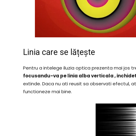
Linia care se lățește
Pentru a intelege iluzia optica prezenta mai jos t
focusandu-va pe linia alba verticala , inchideti
extinde. Daca nu ati reusit sa observati efectul, atun
functioneze mai bine.