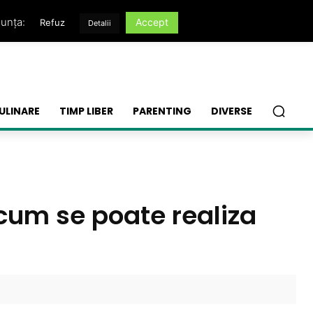
nunța:
Accept
Refuz
Detalii
ULINARE
TIMP LIBER
PARENTING
DIVERSE
i cum se poate realiza