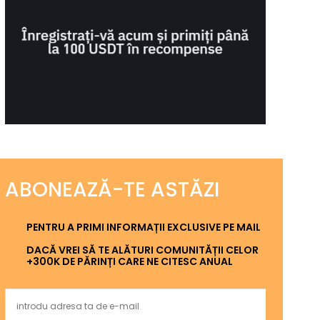
ABONEAZĂ-TE ASTĂZI
PENTRU A PRIMI INFORMAȚII EXCLUSIVE PE MAIL
DACĂ VREI SĂ TE ALĂTURI COMUNITĂȚII CELOR
+300K DE PĂRINȚI CARE NE CITESC ANUAL