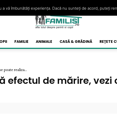
ru a vă îmbunătăți experiența. Dacă nu sunteți de acord, puteți re
OPII
FAMILIE
ANIMALE
CASĂ & GRĂDINĂ
REȚETE C
e poate realiza...
ză efectul de mărire, vez