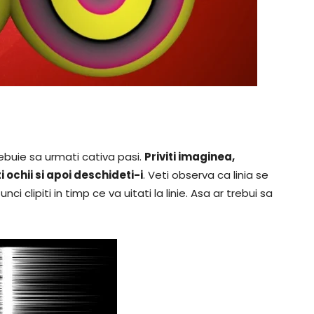
rebuie sa urmati cativa pasi.
Priviti imaginea,
 ochii si apoi deschideti-i
. Veti observa ca linia se
ci clipiti in timp ce va uitati la linie. Asa ar trebui sa