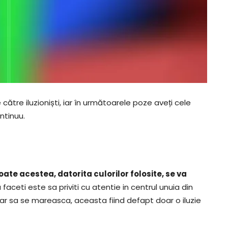
ătre iluzioniști, iar în următoarele poze aveți cele
ntinuu.
ate acestea, datorita culorilor folosite, se va
faceti este sa priviti cu atentie in centrul unuia din
ar sa se mareasca, aceasta fiind defapt doar o iluzie