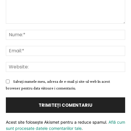
Comentariu:
Nu
Ema
Web
Salvați numele meu, adresa de e-mail și site-ul web în acest
browser pentru data viitoare i comentariu.
Acest site folosește Akismet pentru a reduce spamul.
Află cum
sunt procesate datele comentariilor tale
.