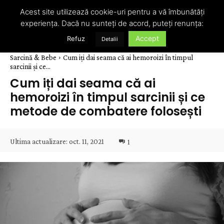
Acest site utilizează cookie-uri pentru a vă îmbunătăți
experiența. Dacă nu sunteți de acord, puteți renunța:
Accept
Refuz
Detalii
Sarcină & Bebe
Cum iți dai seama că ai hemoroizi în timpul
sarcinii și ce...
Cum iți dai seama că ai
hemoroizi în timpul sarcinii și ce
metode de combatere folosești
Ultima actualizare:
oct. 11, 2021
1