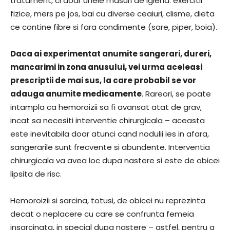
tratament, ci doar unele masuri de igiena: exercitii
fizice, mers pe jos, bai cu diverse ceaiuri, clisme, dieta
ce contine fibre si fara condimente (sare, piper, boia).
Daca ai experimentat anumite sangerari, dureri,
mancarimi in zona anusului, vei urma aceleasi
prescriptii de mai sus, la care probabil se vor
adauga anumite medicamente
. Rareori, se poate
intampla ca hemoroizii sa fi avansat atat de grav,
incat sa necesiti interventie chirurgicala – aceasta
este inevitabila doar atunci cand nodulii ies in afara,
sangerarile sunt frecvente si abundente. Interventia
chirurgicala va avea loc dupa nastere si este de obicei
lipsita de risc.
Hemoroizii si sarcina, totusi, de obicei nu reprezinta
decat o neplacere cu care se confrunta femeia
insarcinata, in special dupa nastere – astfel, pentru a