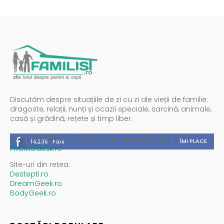
Discutăm despre situațiile de zi cu zi ale vieții de familie:
dragoste, relații, nunți și ocazii speciale, sarcină, animale,
casă și grădină, rețete și timp liber.
Spații publicitare / reclamă administrată de
ÎMI PLACE
14,235
Fani
PROMOdesk.ro
Site-uri din rețea:
Destepti.ro
DreamGeek.ro
BodyGeek.ro