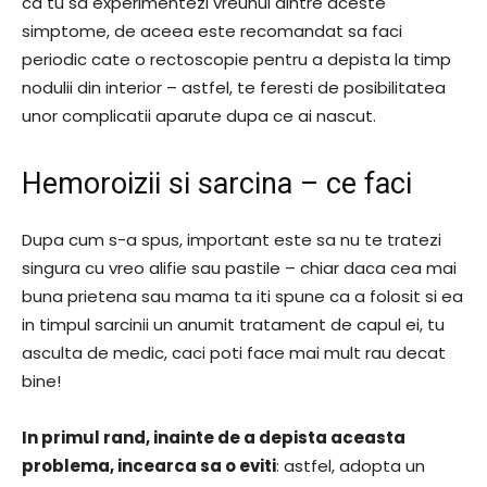
ca tu sa experimentezi vreunul dintre aceste
simptome, de aceea este recomandat sa faci
periodic cate o rectoscopie pentru a depista la timp
nodulii din interior – astfel, te feresti de posibilitatea
unor complicatii aparute dupa ce ai nascut.
Hemoroizii si sarcina – ce faci
Dupa cum s-a spus, important este sa nu te tratezi
singura cu vreo alifie sau pastile – chiar daca cea mai
buna prietena sau mama ta iti spune ca a folosit si ea
in timpul sarcinii un anumit tratament de capul ei, tu
asculta de medic, caci poti face mai mult rau decat
bine!
In primul rand, inainte de a depista aceasta
problema, incearca sa o eviti
: astfel, adopta un