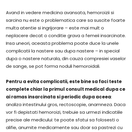
Avand in vedere medicina avansata, hemoroizii si
sarcina nu este o problematica care sa suscite foarte
multa atentie si ingrijorare – este mai mult o
neplacere decat o conditie grava a femeii insarcinate.
Insa uneori, aceasta problema poate duce la unele
complicatii la nastere sau dupa nastere – in special
dupa o nastere naturala, din cauza compresiei vaselor
de sange, se pot forma noduli hemoroidali.
Pentru a evita complicatii, este bine sa faci teste
complete chiar la primul consult medical dupa ce
ai ramas insarcinata si periodic dupa aceea
:
analiza intestinului gros, rectoscopie, anamneza. Daca
vor fi depistati hemoroizi, trebuie sa urmezi indicatiile
precise ale medicului: te poate sfatui sa folosesti o
alifie, anumite medicamente sau doar sa pastrezi cu