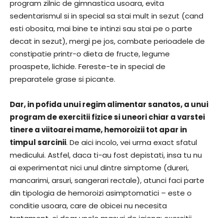
program zilnic de gimnastica usoara, evita
sedentarismul si in special sa stai mult in sezut (cand
esti obosita, mai bine te intinzi sau stai pe o parte
decat in sezut), mergi pe jos, combate perioadele de
constipatie printr-o dieta de fructe, legume
proaspete, lichide. Fereste-te in special de
preparatele grase si picante.
Dar, in pofida unui regim alimentar sanatos, a unui
program de exercitii fizice si uneori chiar a varstei
tinere a viitoarei mame, hemoroizii tot apar in
timpul sarcinii
. De aici incolo, vei urma exact sfatul
medicului. Astfel, daca ti-au fost depistati, insa tu nu
ai experimentat nici unul dintre simptome (dureri,
mancarimi, arsuri, sangerari rectale), atunci faci parte
din tipologia de hemoroizi asimptomatici – este o
conditie usoara, care de obicei nu necesita