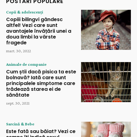
POSTĂRI POPULARE
Copii & adolescenți
Copiii bilingvi gândesc
altfel! Vezi care sunt
avantajele învățării unei a
doua limbi la vârste
fragede
mart. 30, 2022
Animale de companie
Cum știi dacă pisica ta este
bolnavă? Iată care sunt
principalele simptome care
trădează starea ei de
sănătate
sept. 30, 2021
Sarcină & Bebe
Este fată sau băiat? Vezi ce