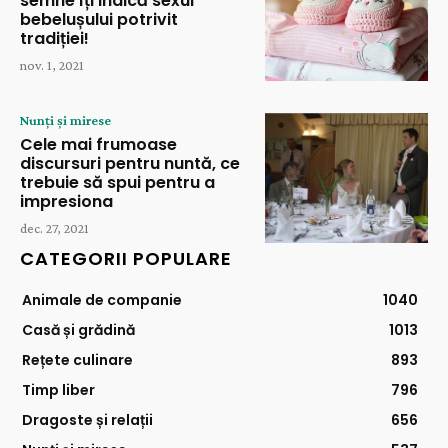
semne îți indică sexul
bebelușului potrivit
tradiției!
nov. 1, 2021
Nunți și mirese
Cele mai frumoase
discursuri pentru nuntă, ce
trebuie să spui pentru a
impresiona
dec. 27, 2021
CATEGORII POPULARE
Animale de companie
1040
Casă și grădină
1013
Rețete culinare
893
Timp liber
796
Dragoste și relații
656