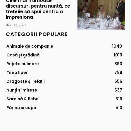
Cele mai frumoase
discursuri pentru nuntă, ce
trebuie să spui pentru a
impresiona
dec. 27, 2021
CATEGORII POPULARE
Animale de companie
1040
Casă și grădină
1013
Rețete culinare
893
Timp liber
796
Dragoste și relații
656
Nunți și mirese
537
Sarcină & Bebe
516
Părinți și copii
513