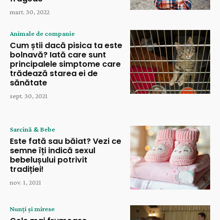
mart. 30, 2022
Animale de companie
Cum știi dacă pisica ta este
bolnavă? Iată care sunt
principalele simptome care
trădează starea ei de
sănătate
sept. 30, 2021
Sarcină & Bebe
Este fată sau băiat? Vezi ce
semne îți indică sexul
bebelușului potrivit
tradiției!
nov. 1, 2021
Nunți și mirese