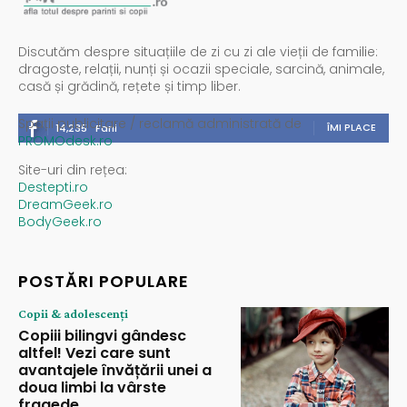
Discutăm despre situațiile de zi cu zi ale vieții de familie:
dragoste, relații, nunți și ocazii speciale, sarcină, animale,
casă și grădină, rețete și timp liber.
Spații publicitare / reclamă administrată de
ÎMI PLACE
14,235
Fani
PROMOdesk.ro
Site-uri din rețea:
Destepti.ro
DreamGeek.ro
BodyGeek.ro
POSTĂRI POPULARE
Copii & adolescenți
Copiii bilingvi gândesc
altfel! Vezi care sunt
avantajele învățării unei a
doua limbi la vârste
fragede