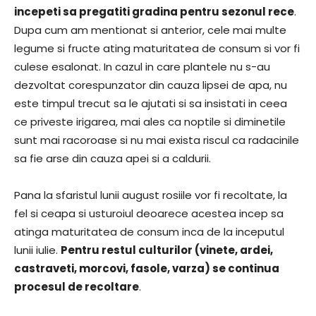
incepeti sa pregatiti gradina pentru sezonul rece
.
Dupa cum am mentionat si anterior, cele mai multe
legume si fructe ating maturitatea de consum si vor fi
culese esalonat. In cazul in care plantele nu s-au
dezvoltat corespunzator din cauza lipsei de apa, nu
este timpul trecut sa le ajutati si sa insistati in ceea
ce priveste irigarea, mai ales ca noptile si diminetile
sunt mai racoroase si nu mai exista riscul ca radacinile
sa fie arse din cauza apei si a caldurii.
Pana la sfaristul lunii august rosiile vor fi recoltate, la
fel si ceapa si usturoiul deoarece acestea incep sa
atinga maturitatea de consum inca de la inceputul
lunii iulie.
Pentru restul culturilor (vinete, ardei,
castraveti, morcovi, fasole, varza) se continua
procesul de recoltare
.