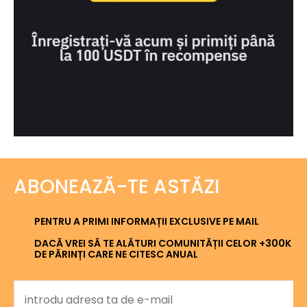
ABONEAZĂ-TE ASTĂZI
PENTRU A PRIMI INFORMAȚII EXCLUSIVE PE MAIL
DACĂ VREI SĂ TE ALĂTURI COMUNITĂȚII CELOR +300K
DE PĂRINȚI CARE NE CITESC ANUAL