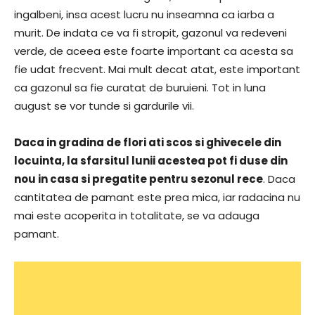
ingalbeni, insa acest lucru nu inseamna ca iarba a
murit. De indata ce va fi stropit, gazonul va redeveni
verde, de aceea este foarte important ca acesta sa
fie udat frecvent. Mai mult decat atat, este important
ca gazonul sa fie curatat de buruieni. Tot in luna
august se vor tunde si gardurile vii.
Daca in gradina de flori ati scos si ghivecele din
locuinta, la sfarsitul lunii acestea pot fi duse din
nou in casa si pregatite pentru sezonul rece
. Daca
cantitatea de pamant este prea mica, iar radacina nu
mai este acoperita in totalitate, se va adauga
pamant.