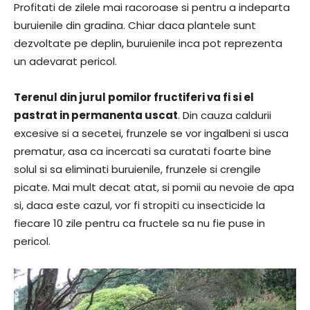
Profitati de zilele mai racoroase si pentru a indeparta
buruienile din gradina. Chiar daca plantele sunt
dezvoltate pe deplin, buruienile inca pot reprezenta
un adevarat pericol.
Terenul din jurul pomilor fructiferi va fi si el
pastrat in permanenta uscat
. Din cauza caldurii
excesive si a secetei, frunzele se vor ingalbeni si usca
prematur, asa ca incercati sa curatati foarte bine
solul si sa eliminati buruienile, frunzele si crengile
picate. Mai mult decat atat, si pomii au nevoie de apa
si, daca este cazul, vor fi stropiti cu insecticide la
fiecare 10 zile pentru ca fructele sa nu fie puse in
pericol.