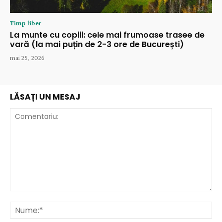
Timp liber
La munte cu copiii: cele mai frumoase trasee de
vară (la mai puțin de 2-3 ore de București)
mai 25, 2026
LĂSAȚI UN MESAJ
Comentariu:
Nu