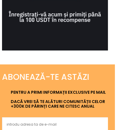
ABONEAZĂ-TE ASTĂZI
PENTRU A PRIMI INFORMAȚII EXCLUSIVE PE MAIL
DACĂ VREI SĂ TE ALĂTURI COMUNITĂȚII CELOR
+300K DE PĂRINȚI CARE NE CITESC ANUAL