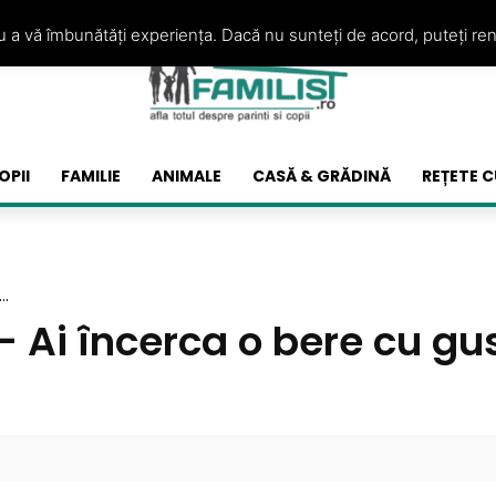
ru a vă îmbunătăți experiența. Dacă nu sunteți de acord, puteți re
OPII
FAMILIE
ANIMALE
CASĂ & GRĂDINĂ
REȚETE C
..
– Ai încerca o bere cu g