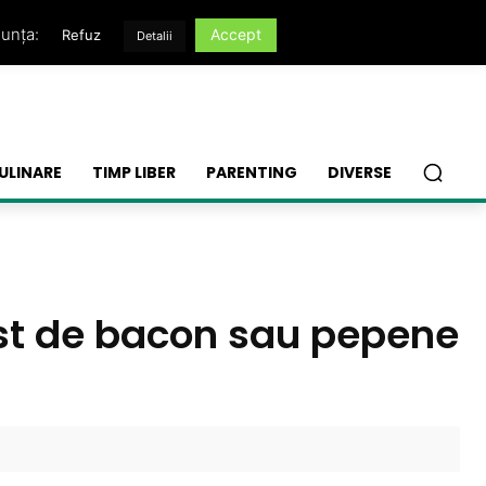
nunța:
Accept
Refuz
Detalii
ULINARE
TIMP LIBER
PARENTING
DIVERSE
ust de bacon sau pepene