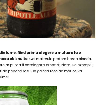
din lume, fiind prima alegere a multora la o
o masa obisnuita
. Cei mai multi prefera berea blonda,
care ar putea fi catalogate drept ciudate. De exemplu,
t de pepene rosu? In galeria foto de mai jos va
lume: