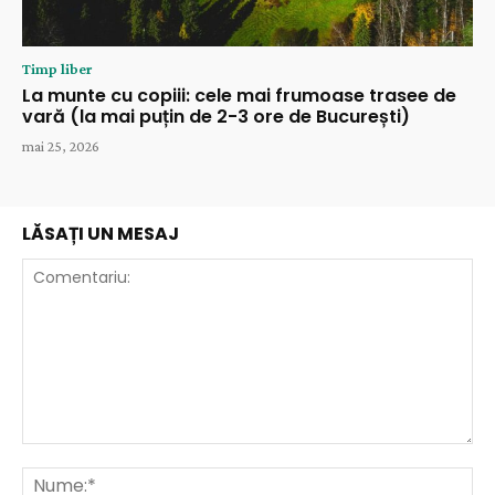
Timp liber
La munte cu copiii: cele mai frumoase trasee de
vară (la mai puțin de 2-3 ore de București)
mai 25, 2026
LĂSAȚI UN MESAJ
Comentariu:
Nu