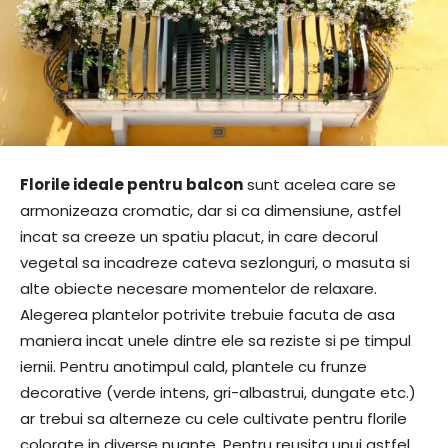
Florile ideale pentru balcon
sunt acelea care se
armonizeaza cromatic, dar si ca dimensiune, astfel
incat sa creeze un spatiu placut, in care decorul
vegetal sa incadreze cateva sezlonguri, o masuta si
alte obiecte necesare momentelor de relaxare.
Alegerea plantelor potrivite trebuie facuta de asa
maniera incat unele dintre ele sa reziste si pe timpul
iernii. Pentru anotimpul cald, plantele cu frunze
decorative (verde intens, gri-albastrui, dungate etc.)
ar trebui sa alterneze cu cele cultivate pentru florile
colorate in diverse nuante. Pentru reusita unui astfel