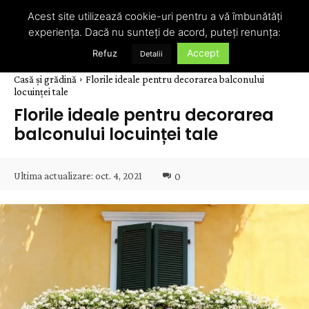
Acest site utilizează cookie-uri pentru a vă îmbunătăți
experiența. Dacă nu sunteți de acord, puteți renunța:
Accept
Refuz
Detalii
Casă și grădină
Florile ideale pentru decorarea balconului
locuinței tale
Florile ideale pentru decorarea
balconului locuinței tale
Ultima actualizare:
oct. 4, 2021
0