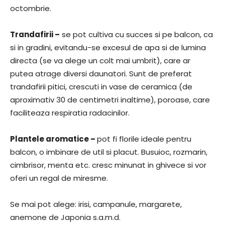
octombrie.
Trandafirii –
se pot cultiva cu succes si pe balcon, ca
si in gradini, evitandu-se excesul de apa si de lumina
directa (se va alege un colt mai umbrit), care ar
putea atrage diversi daunatori. Sunt de preferat
trandafirii pitici, crescuti in vase de ceramica (de
aproximativ 30 de centimetri inaltime), poroase, care
faciliteaza respiratia radacinilor.
Plantele aromatice –
pot fi florile ideale pentru
balcon, o imbinare de util si placut. Busuioc, rozmarin,
cimbrisor, menta etc. cresc minunat in ghivece si vor
oferi un regal de miresme.
Se mai pot alege: irisi, campanule, margarete,
anemone de Japonia s.a.m.d.