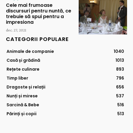
Cele mai frumoase
discursuri pentru nuntă, ce
trebuie să spui pentru a
impresiona
dec. 27, 2021
CATEGORII POPULARE
Animale de companie
1040
Casă și grădină
1013
Rețete culinare
893
Timp liber
796
Dragoste și relații
656
Nunți și mirese
537
Sarcină & Bebe
516
Părinți și copii
513