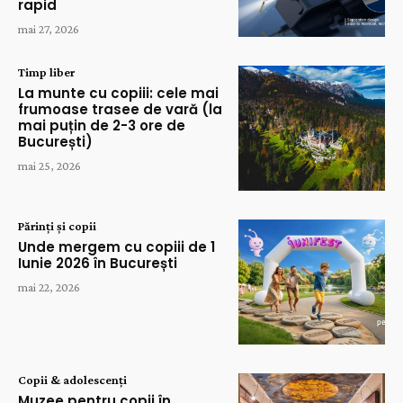
rapid
mai 27, 2026
Timp liber
La munte cu copiii: cele mai
frumoase trasee de vară (la
mai puțin de 2-3 ore de
București)
mai 25, 2026
Părinți și copii
Unde mergem cu copiii de 1
Iunie 2026 în București
mai 22, 2026
Copii & adolescenți
Muzee pentru copii în