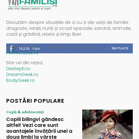
Discutăm despre situațiile de zi cu zi ale vieții de familie:
dragoste, relații, nunți și ocazii speciale, sarcină, animale,
casă și grădină, rețete și timp liber.
Spații publicitare / reclamă administrată de
ÎMI PLACE
14,235
Fani
PROMOdesk.ro
Site-uri din rețea:
Destepti.ro
DreamGeek.ro
BodyGeek.ro
POSTĂRI POPULARE
Copii & adolescenți
Copiii bilingvi gândesc
altfel! Vezi care sunt
avantajele învățării unei a
doua limbi la vârste