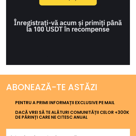
ABONEAZĂ-TE ASTĂZI
PENTRU A PRIMI INFORMAȚII EXCLUSIVE PE MAIL
DACĂ VREI SĂ TE ALĂTURI COMUNITĂȚII CELOR +300K
DE PĂRINȚI CARE NE CITESC ANUAL