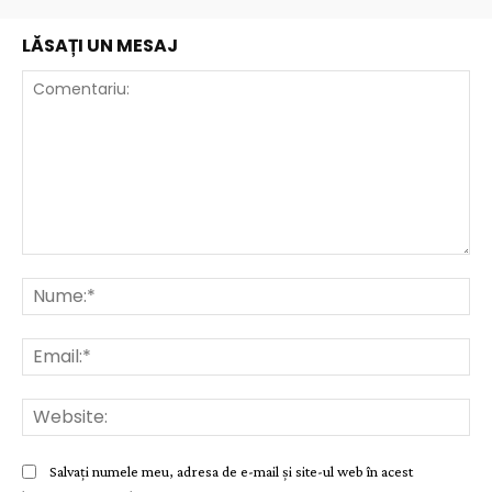
LĂSAȚI UN MESAJ
Comentariu:
Nu
Ema
Web
Salvați numele meu, adresa de e-mail și site-ul web în acest