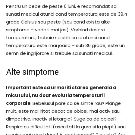
Pentru un bebe de peste 6 luni, e recomandat sa
sunati medicul atunci cand temperatura este de 39.4
grade Celsius sau peste (sau cand exista alte
simptome – vedeti mai jos). Vorbind despre
temperatura, trebuie sa stiti ca si atunci cand
temperatura este mai joasa – sub 36 grade, este un
semn de ingrijorare si trebuie sa sunati medicul.
Alte simptome
Important este sa urmariti starea generala a
micutului, nu doar evolutia temperaturii
corporale
. Bebelusul pare ca se simte rau? Plange
mult, este mai iritat decat de obicei, mai activ sau,
dimpotriva, inactiv si letargic? Suge ca de obicei?
Respira cu dificultati (ascultati la gura si la piept) sau
respira mai rapid decat in mod normal? Tuseste? Are