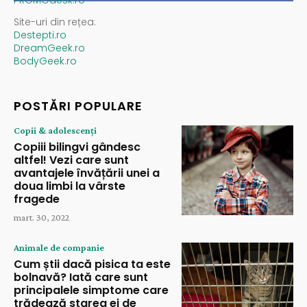
PROMOdesk.ro
Site-uri din rețea:
Destepti.ro
DreamGeek.ro
BodyGeek.ro
POSTĂRI POPULARE
Copii & adolescenți
Copiii bilingvi gândesc
altfel! Vezi care sunt
avantajele învățării unei a
doua limbi la vârste
fragede
mart. 30, 2022
Animale de companie
Cum știi dacă pisica ta este
bolnavă? Iată care sunt
principalele simptome care
trădează starea ei de