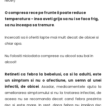
rece!)
O compresa rece pe frunte ii poate reduce
temperatura – insa aveti grija sa nu i se faca frig,
sa nu inceapa sa tremure
.
Incercati sa ii oferiti lapte mai mult decat de obicei si
chiar apa.
Nu folositi niciodata comprese cu alcool sau bai in
alcool!
Retineti ca febra la bebelusi, ca si la adulti, este
un simptom si nu o afectiune, un semn al unei
infectii, de obicei
. Asadar, medicamentele ajuta la
ameliorarea simptomului si nu la tratarea infectiei, de
aceea nu se recomanda decat cand febra prezinta
risc si este mare. In rest, daca febra nu implica risc