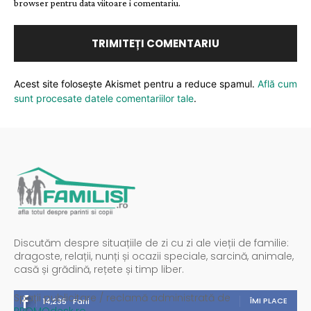
browser pentru data viitoare i comentariu.
Acest site folosește Akismet pentru a reduce spamul.
Află cum
sunt procesate datele comentariilor tale
.
Discutăm despre situațiile de zi cu zi ale vieții de familie:
dragoste, relații, nunți și ocazii speciale, sarcină, animale,
casă și grădină, rețete și timp liber.
Spații publicitare / reclamă administrată de
ÎMI PLACE
14,235
Fani