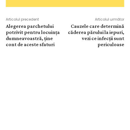
Articolul precedent
Articolul următor
Alegerea parchetului
Cauzele care determină
potrivit pentru locuința
căderea părului la iepuri,
dumneavoastră, ține
vezi ce infecții sunt
cont de aceste sfaturi
periculoase