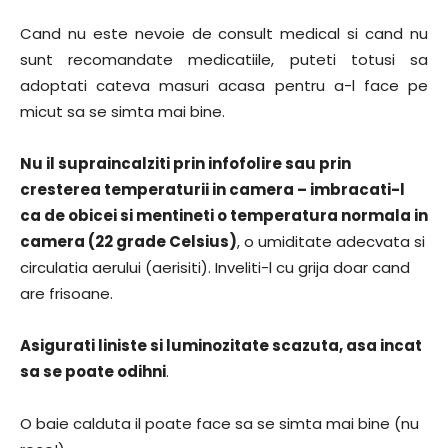
Cand nu este nevoie de consult medical si cand nu
sunt recomandate medicatiile, puteti totusi sa
adoptati cateva masuri acasa pentru a-l face pe
micut sa se simta mai bine.
Nu il supraincalziti prin infofolire sau prin
cresterea temperaturii in camera – imbracati-l
ca de obicei si mentineti o temperatura normala in
camera (22 grade Celsius)
, o umiditate adecvata si
circulatia aerului (aerisiti). Inveliti-l cu grija doar cand
are frisoane.
Asigurati liniste si luminozitate scazuta, asa incat
sa se poate odihni
.
O baie calduta il poate face sa se simta mai bine (nu