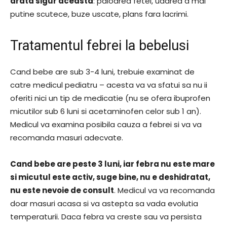
arata sigur aceasta
: paloarea fetei, udarea a mai
putine scutece, buze uscate, plans fara lacrimi.
Tratamentul febrei la bebelusi
Cand bebe are sub 3-4 luni, trebuie examinat de
catre medicul pediatru – acesta va va sfatui sa nu ii
oferiti nici un tip de medicatie (nu se ofera ibuprofen
micutilor sub 6 luni si acetaminofen celor sub 1 an).
Medicul va examina posibila cauza a febrei si va va
recomanda masuri adecvate.
Cand bebe are peste 3 luni, iar febra nu este mare
si micutul este activ, suge bine, nu e deshidratat,
nu este nevoie de consult
. Medicul va va recomanda
doar masuri acasa si va astepta sa vada evolutia
temperaturii. Daca febra va creste sau va persista