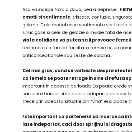
Asa va incepe faza a doua, cea a depresiei.
Feme
emotii si sentimente
: tristete, confuzie, singurat
gelozie. Cele mai intense sentimente vor fi cele d
sinucigase si cele de gelozie si invidie fata de a
viata cotidiana va putea sa ii provoace femeii 
reclama cu o familie fericita, o femeie cu un caruc
anticonceptionale sau teste de sarcina…
Cel mai grav, cand se vorbeste despre efectele 
ca femeia se poate retrage in sine si refuza sp
important in aceasta perioada. Ea poate crede ca 
caci este barbat si se poate indeparta de acesta.
trece prin aceasta situatie din “vina” ei si poate tr
E
ste important ca partenerul sa incerce sa int
lase indepartat, caci doar sprijinul si dragoste
aceasta poate dura de la un an la mai multi, in fun