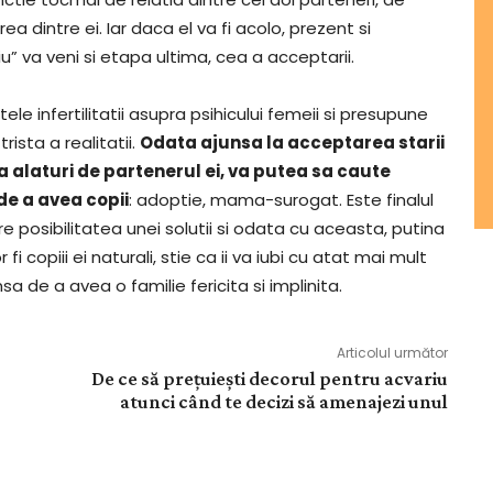
 dintre ei. Iar daca el va fi acolo, prezent si
u” va veni si etapa ultima, cea a acceptarii.
le infertilitatii asupra psihicului femeii si presupune
ista a realitatii.
Odata ajunsa la acceptarea starii
a alaturi de partenerul ei, va putea sa caute
 de a avea copii
: adoptie, mama-surogat. Este finalul
are posibilitatea unei solutii si odata cu aceasta, putina
fi copiii ei naturali, stie ca ii va iubi cu atat mai mult
a de a avea o familie fericita si implinita.
Articolul următor
De ce să prețuiești decorul pentru acvariu
atunci când te decizi să amenajezi unul