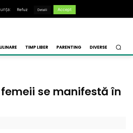
nunța:
Accept
Refuz
Detalii
ULINARE
TIMP LIBER
PARENTING
DIVERSE
ui femeii se manifestă în