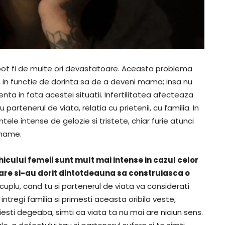
ot fi de multe ori devastatoare. Aceasta problema
, in functie de dorinta sa de a deveni mama; insa nu
ta in fata acestei situatii. Infertilitatea afecteaza
u partenerul de viata, relatia cu prietenii, cu familia. In
ele intense de gelozie si tristete, chiar furie atunci
 mame.
ihicului femeii sunt mult mai intense in cazul celor
are si-au dorit dintotdeauna sa construiasca o
n cuplu, cand tu si partenerul de viata va considerati
 intregi familia si primesti aceasta oribila veste,
esti degeaba, simti ca viata ta nu mai are niciun sens.