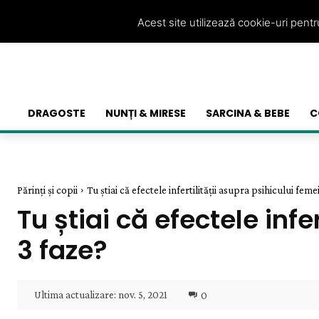
Acest site utilizează cookie-uri pent
DRAGOSTE
NUNȚI & MIRESE
SARCINA & BEBE
C
Părinți și copii
Tu știai că efectele infertilității asupra psihicului femei
Tu știai că efectele infe
3 faze?
Ultima actualizare:
nov. 5, 2021
0