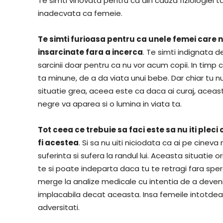
Te simti vinovata pentru ca din cauza fiziologiei ta
inadecvata ca femeie.
Te simti furioasa pentru ca unele femei care 
insarcinate fara a incerca
. Te simti indignata d
sarcinii doar pentru ca nu vor acum copii. In timp c
ta minune, de a da viata unui bebe. Dar chiar tu n
situatie grea, aceea este ca daca ai curaj, aceast
negre va aparea si o lumina in viata ta.
Tot ceea ce trebuie sa faci este sa nu iti pleci c
fi acestea
. Si sa nu uiti niciodata ca ai pe cinev
suferinta si sufera la randul lui. Aceasta situatie 
te si poate indeparta daca tu te retragi fara sper
merge la analize medicale cu intentia de a deveni
implacabila decat aceasta. Insa femeile intotdea
adversitati.