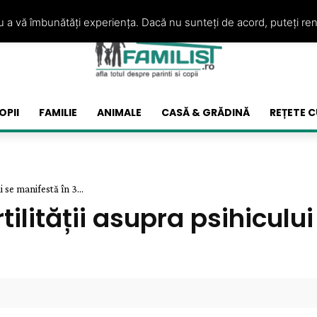
ru a vă îmbunătăți experiența. Dacă nu sunteți de acord, puteți re
OPII
FAMILIE
ANIMALE
CASĂ & GRĂDINĂ
REȚETE C
i se manifestă în 3...
rtilității asupra psihicul