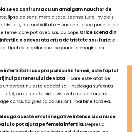
ia se va confrunta cu un amalgam naucitor de
ate, lipsa de sens, morbiditate, teama, furie, invidie si
e tristete, de morbiditate – care pot duce pana la idei
cele femei care pot avea sau au copii.
Orice scena din
infertile o adevarata criza de tristete sau furie
: o
ior, tipetele copiilor care se joaca, o imagine cu
infertilitatii asupra psihicului femeii, este faptul
rijinul partenerului de viata
– care este atat de
un barbat nu este capabil sa ii inteleaga suferinta
 La fel, ea se poate simti vinovata ca partenerul
age concluzia gresita ca lui i-ar fi mai bine fara ea.
eleaga aceste emotii negative intense si sa nu se
a lui o pot ajuta pe femeia infertila
. Depresia
ctie tocmai de relatia dintre cei doi parteneri, de