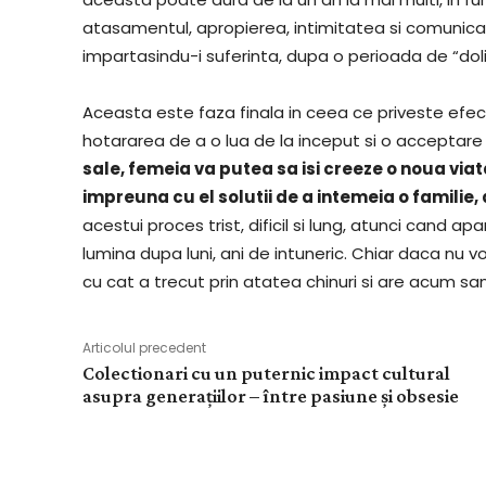
atasamentul, apropierea, intimitatea si comunicarea
impartasindu-i suferinta, dupa o perioada de “doli
Aceasta este faza finala in ceea ce priveste efecte
hotararea de a o lua de la inceput si o acceptare tr
sale, femeia va putea sa isi creeze o noua viat
impreuna cu el solutii de a intemeia o familie,
acestui proces trist, dificil si lung, atunci cand ap
lumina dupa luni, ani de intuneric. Chiar daca nu vor 
cu cat a trecut prin atatea chinuri si are acum sans
Articolul precedent
Colectionari cu un puternic impact cultural
asupra generațiilor – între pasiune și obsesie