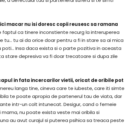
le, a defectului tau si partenerul sufera si te simti
nici macar nu isi doresc copii reusesc sa ramana
e faptul ca tinere inconstiente recurg la intreruperea
e tu… tu ai da orice doar pentru a fi in stare sa ai mica
u poti… Insa daca exista si o parte pozitiva in aceasta
a stare depresiva va fi doar trecatoare si dupa zile
apul in fata incercarilor vietii, oricat de oribile pot
a mereu langa tine, cineva care te iubeste, care iti simte
oribila te poate apropia de partenerul tau de viata, dar
ante intr-un colt intunecat. Desigur, cand o femeie
 mama, nu poate exista veste mai oribila si
una au avut curajul si puterea psihica sa treaca peste