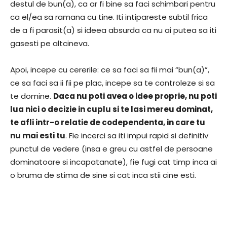
destul de bun(a), ca ar fi bine sa faci schimbari pentru
ca el/ea sa ramana cu tine. Iti intipareste subtil frica
de a fi parasit(a) si ideea absurda ca nu ai putea sa iti
gasesti pe altcineva.
Apoi, incepe cu cererile: ce sa faci sa fii mai “bun(a)”,
ce sa faci sa ii fii pe plac, incepe sa te controleze si sa
te domine.
Daca nu poti avea o idee proprie, nu poti
lua nici o decizie in cuplu si te lasi mereu dominat,
te afli intr-o relatie de codependenta, in care tu
nu mai esti tu
. Fie incerci sa iti impui rapid si definitiv
punctul de vedere (insa e greu cu astfel de persoane
dominatoare si incapatanate), fie fugi cat timp inca ai
o bruma de stima de sine si cat inca stii cine esti.