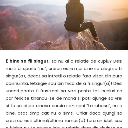
E bine sa fii singur,
sa nu ai o relatie de cuplu? Desi
multi ar spune “nu”, uneori este mai bine sa alegi sa fii
singur(a), decat sa intretii o relatie fara viitor, din pura
obisnuinta, letargie sau din frica de a fi singur(a)! Desi
uneori poate fi frustrant sa vezi peste tot cupluri ce
par fericite tinandu-se de mana si poti ajunge sa vrei
si tu sa ai pe cineva caruia sa-i spui “te iubesc”, nu e
bine, atat timp cat nu o simti. Chiar daca ajungi sa
crezi ca esti ultimul/ultima ramas(a) fara un iubit sau
o iubita, nu te arunca intr-o relatie doar din dorinta de