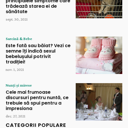
principalele simptome care
trădează starea ei de
sănătate
sept. 30, 2021
Sarcină & Bebe
Este fată sau băiat? Vezi ce
semne îți indică sexul
bebelușului potrivit
tradiției!
nov. 1, 2021
Nunți și mirese
Cele mai frumoase
discursuri pentru nuntă, ce
trebuie să spui pentru a
impresiona
dec. 27, 2021
CATEGORII POPULARE