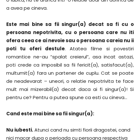
a avea pe cineva.
Este mai bine sa fii singur(a) decat sa fi cu o
persoana nepotrivita, cu o persoana care nu iti
ofera ceea ce ai nevoie sau o persoana careia nu ii
poti tu oferi destule
. Atatea filme si povestiri
romantice ne-au “spalat creierul”, asa incat astazi,
poti crede ca imposibil sa fii fericit(a), satisfacut(a),
multumit(a) fara un partener de cuplu. Cat se poate
de neadevarat – uneori, o relatie nepotrivita te face
mult mai mizerabil(a) decat daca ai fi singur(a)! Si
pentru ce? Pentru a putea spune ca esti cu cineva…
Cand este mai bine sa fii singur(a):
Nu iubesti.
Atunci cand nu simti fiorii dragostei, cand
nici macar dupa o perioada cu persoana respectiva