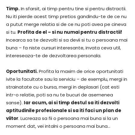
Timp.
In sfarsit, ai timp pentru tine si pentru distractii.
Nu iti pierde acest timp pretios gandindu-te de ce nu
a putut merge relatia si de ce nu poti avea pe cineva
si tu.
Profita de el – si nu numai pentru distractii!
Incearca sa te dezvolti si sa devii si tu o persoana mai
buna – fa niste cursuri interesante, invata ceva util,
intereseaza-te de dezvoltarea personala.
Oportunitati.
Profita la maxim de orice oportunitati
ivite la facultate sau la serviciu – de exemplu, mergi in
strainatate cu o bursa, mergi in deplasari (cat esti
intr-o relatie, poti sa nu te bucuri de asemenea
sanse).
Iar acum, ai si timp destul sa iti dezvolti
aptitudinile profesionale si sa iti faci un plan de
viitor
. Lucreaza sa fii o persoana mai buna si la un
moment dat, vei intalni o persoana mai buna…