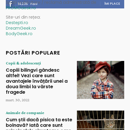
Spații publicitare / reclamă administrată de
ÎMI PLACE
14,235
Fani
PROMOdesk.ro
Site-uri din rețea:
Destepti.ro
DreamGeek.ro
BodyGeek.ro
POSTĂRI POPULARE
Copii & adolescenți
Copiii bilingvi gândesc
altfel! Vezi care sunt
avantajele învățării unei a
doua limbi la vârste
fragede
mart. 30, 2022
Animale de companie
Cum știi dacă pisica ta este
bolnavă? Iată care sunt