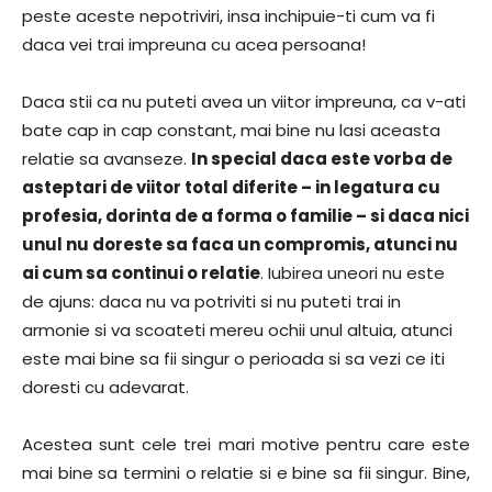
peste aceste nepotriviri, insa inchipuie-ti cum va fi
daca vei trai impreuna cu acea persoana!
Daca stii ca nu puteti avea un viitor impreuna, ca v-ati
bate cap in cap constant, mai bine nu lasi aceasta
relatie sa avanseze.
In special daca este vorba de
asteptari de viitor total diferite – in legatura cu
profesia, dorinta de a forma o familie – si daca nici
unul nu doreste sa faca un compromis, atunci nu
ai cum sa continui o relatie
. Iubirea uneori nu este
de ajuns: daca nu va potriviti si nu puteti trai in
armonie si va scoateti mereu ochii unul altuia, atunci
este mai bine sa fii singur o perioada si sa vezi ce iti
doresti cu adevarat.
Acestea sunt cele trei mari motive pentru care este
mai bine sa termini o relatie si e bine sa fii singur. Bine,