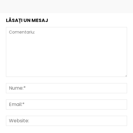
LĂSAȚI UN MESAJ
Comentariu:
Nu
Ema
Web