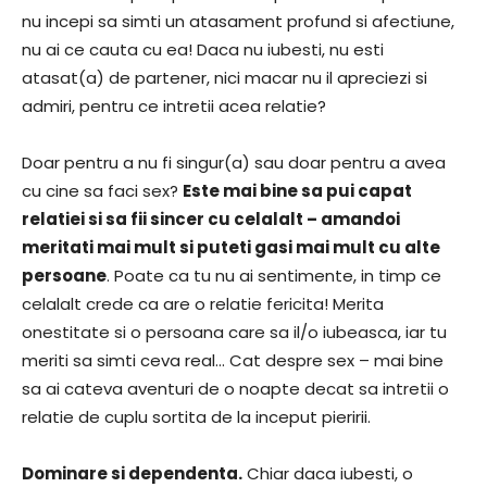
nu incepi sa simti un atasament profund si afectiune,
nu ai ce cauta cu ea! Daca nu iubesti, nu esti
atasat(a) de partener, nici macar nu il apreciezi si
admiri, pentru ce intretii acea relatie?
Doar pentru a nu fi singur(a) sau doar pentru a avea
cu cine sa faci sex?
Este mai bine sa pui capat
relatiei si sa fii sincer cu celalalt – amandoi
meritati mai mult si puteti gasi mai mult cu alte
persoane
. Poate ca tu nu ai sentimente, in timp ce
celalalt crede ca are o relatie fericita! Merita
onestitate si o persoana care sa il/o iubeasca, iar tu
meriti sa simti ceva real… Cat despre sex – mai bine
sa ai cateva aventuri de o noapte decat sa intretii o
relatie de cuplu sortita de la inceput pieririi.
Dominare si dependenta.
Chiar daca iubesti, o