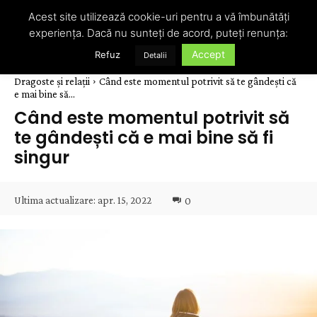
Acest site utilizează cookie-uri pentru a vă îmbunătăți
experiența. Dacă nu sunteți de acord, puteți renunța:
Accept
Refuz
Detalii
Dragoste și relații
Când este momentul potrivit să te gândești că
e mai bine să...
Când este momentul potrivit să
te gândești că e mai bine să fi
singur
Ultima actualizare:
apr. 15, 2022
0