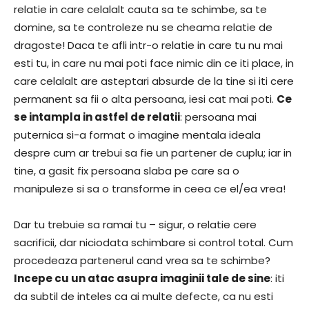
relatie in care celalalt cauta sa te schimbe, sa te
domine, sa te controleze nu se cheama relatie de
dragoste! Daca te afli intr-o relatie in care tu nu mai
esti tu, in care nu mai poti face nimic din ce iti place, in
care celalalt are asteptari absurde de la tine si iti cere
permanent sa fii o alta persoana, iesi cat mai poti.
Ce
se intampla in astfel de relatii
: persoana mai
puternica si-a format o imagine mentala ideala
despre cum ar trebui sa fie un partener de cuplu; iar in
tine, a gasit fix persoana slaba pe care sa o
manipuleze si sa o transforme in ceea ce el/ea vrea!
Dar tu trebuie sa ramai tu – sigur, o relatie cere
sacrificii, dar niciodata schimbare si control total. Cum
procedeaza partenerul cand vrea sa te schimbe?
Incepe cu un atac asupra imaginii tale de sine
: iti
da subtil de inteles ca ai multe defecte, ca nu esti