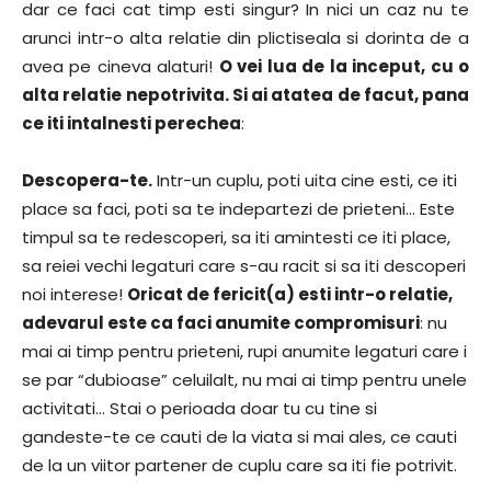
dar ce faci cat timp esti singur? In nici un caz nu te
arunci intr-o alta relatie din plictiseala si dorinta de a
avea pe cineva alaturi!
O vei lua de la inceput, cu o
alta relatie nepotrivita. Si ai atatea de facut, pana
ce iti intalnesti perechea
:
Descopera-te.
Intr-un cuplu, poti uita cine esti, ce iti
place sa faci, poti sa te indepartezi de prieteni… Este
timpul sa te redescoperi, sa iti amintesti ce iti place,
sa reiei vechi legaturi care s-au racit si sa iti descoperi
noi interese!
Oricat de fericit(a) esti intr-o relatie,
adevarul este ca faci anumite compromisuri
: nu
mai ai timp pentru prieteni, rupi anumite legaturi care i
se par “dubioase” celuilalt, nu mai ai timp pentru unele
activitati… Stai o perioada doar tu cu tine si
gandeste-te ce cauti de la viata si mai ales, ce cauti
de la un viitor partener de cuplu care sa iti fie potrivit.