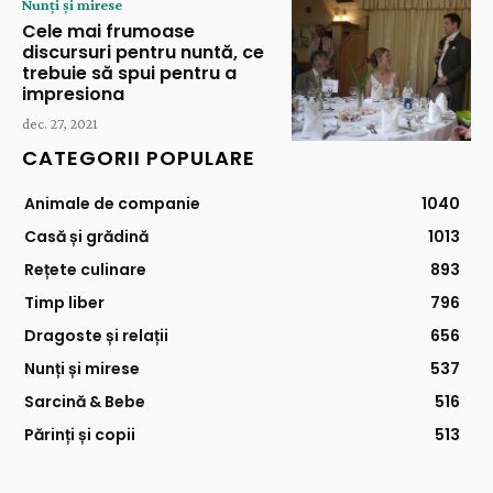
Nunți și mirese
Cele mai frumoase
discursuri pentru nuntă, ce
trebuie să spui pentru a
impresiona
dec. 27, 2021
CATEGORII POPULARE
Animale de companie
1040
Casă și grădină
1013
Rețete culinare
893
Timp liber
796
Dragoste și relații
656
Nunți și mirese
537
Sarcină & Bebe
516
Părinți și copii
513