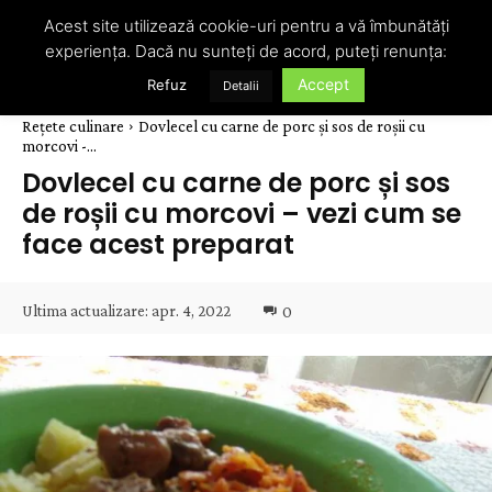
Acest site utilizează cookie-uri pentru a vă îmbunătăți
experiența. Dacă nu sunteți de acord, puteți renunța:
Accept
Refuz
Detalii
Rețete culinare
Dovlecel cu carne de porc și sos de roșii cu
morcovi -...
Dovlecel cu carne de porc și sos
de roșii cu morcovi – vezi cum se
face acest preparat
Ultima actualizare:
apr. 4, 2022
0