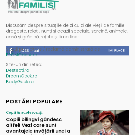
Discutăm despre situațiile de zi cu zi ale vieții de familie:
dragoste, relații, nunți și ocazii speciale, sarcină, animale,
casă și grădină, rețete și timp liber.
Spații publicitare / reclamă administrată de
ÎMI PLACE
14,235
Fani
PROMOdesk.ro
Site-uri din rețea:
Destepti.ro
DreamGeek.ro
BodyGeek.ro
POSTĂRI POPULARE
Copii & adolescenți
Copiii bilingvi gândesc
altfel! Vezi care sunt
avantajele învățării unei a