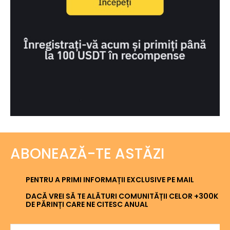
ABONEAZĂ-TE ASTĂZI
PENTRU A PRIMI INFORMAȚII EXCLUSIVE PE MAIL
DACĂ VREI SĂ TE ALĂTURI COMUNITĂȚII CELOR +300K
DE PĂRINȚI CARE NE CITESC ANUAL