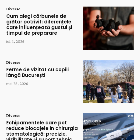
Diverse
Cum alegi cărbunele de
grătar potrivit: diferențele
care influențează gustul și
timpul de preparare
iul. 1, 2026
Diverse
Ferme de vizitat cu copiii
lângă București
mai 28, 2026
Diverse
Echipamentele care pot
reduce blocajele în chirurgia
stomatologică: precizie,
vizibilitate și suport tehnic