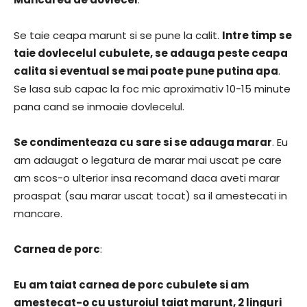
Se taie ceapa marunt si se pune la calit.
Intre timp se
taie dovlecelul cubulete, se adauga peste ceapa
calita si eventual se mai poate pune putina apa
.
Se lasa sub capac la foc mic aproximativ 10-15 minute
pana cand se inmoaie dovlecelul.
Se condimenteaza cu sare si se adauga marar
. Eu
am adaugat o legatura de marar mai uscat pe care
am scos-o ulterior insa recomand daca aveti marar
proaspat (sau marar uscat tocat) sa il amestecati in
mancare.
Carnea de porc
:
Eu am taiat carnea de porc cubulete si am
amestecat-o cu usturoiul taiat marunt, 2 linguri