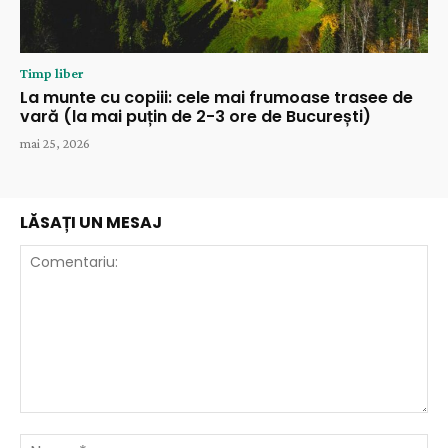
Timp liber
La munte cu copiii: cele mai frumoase trasee de
vară (la mai puțin de 2-3 ore de București)
mai 25, 2026
LĂSAȚI UN MESAJ
Comentariu:
Nu