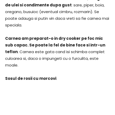
de ulei si condimente dupa gust
: sare, piper, boia,
oregano, busuioc (eventual cimbru, rozmarin). Se
poate adauga si putin vin daca vreti sa fie carnea mai
speciala.
Carnea am preparat-o in dry cooker pe foc mic
sub capac. Se poate la fel de bine face si intr-un
teflon
. Carnea este gata cand isi schimba complet
culoarea si, daca o impungeti cu o furculita, este
moale.
Sosul de rosii cu morcovi
: