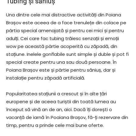
Tubing și săniuș
Una dintre cele mai distractive activități din Poiana
Brașov este aceea de a face trenulețe din colace pe
pârtia special amenajată și pentru cei mici și pentru
adulți. Cei care fac tubing trăiesc senzații și emoții
wow pe această pârtie acoperită cu zăpadă, din
stațiune. Inelele gonflabile sunt simple și duble și pot fi
special create pentru una sau două persoane. În
Poiana Brașov este și pârtie pentru săniuș, dar și
instalație pentru zăpadă artificială.
Popularitatea stațiunii a crescut și în alte țări
europene și de aceea turiștii din toată lumea au
început să vină an de an, aici. Dacă îți dorești o
vacanță de iarnă în Poaiana Brașov, fă-ți rezervare din
timp, pentru a prinde cele mai bune oferte.