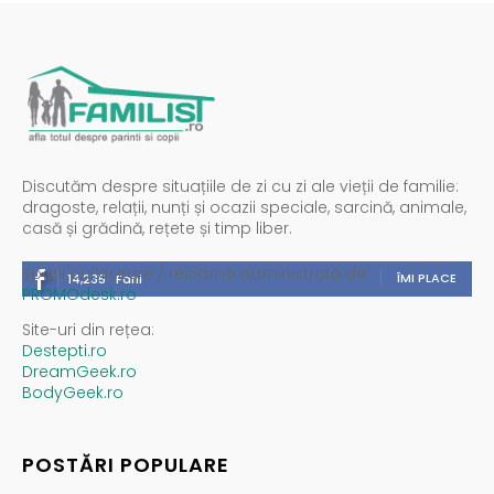
Discutăm despre situațiile de zi cu zi ale vieții de familie:
dragoste, relații, nunți și ocazii speciale, sarcină, animale,
casă și grădină, rețete și timp liber.
Spații publicitare / reclamă administrată de
ÎMI PLACE
14,235
Fani
PROMOdesk.ro
Site-uri din rețea:
Destepti.ro
DreamGeek.ro
BodyGeek.ro
POSTĂRI POPULARE