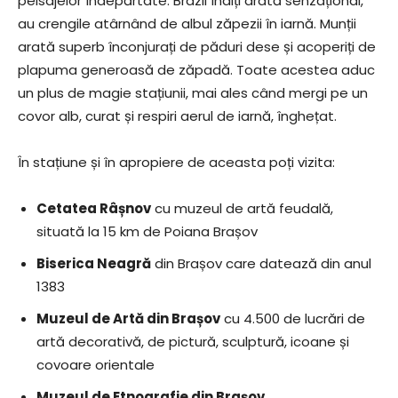
peisajelor îndepărtate. Brazii înalți arată senzațional,
au crengile atârnând de albul zăpezii în iarnă. Munții
arată superb înconjurați de păduri dese și acoperiți de
plapuma generoasă de zăpadă. Toate acestea aduc
un plus de magie stațiunii, mai ales când mergi pe un
covor alb, curat și respiri aerul de iarnă, înghețat.
În stațiune și în apropiere de aceasta poți vizita:
Cetatea Râșnov
cu muzeul de artă feudală,
situată la 15 km de Poiana Brașov
Biserica Neagră
din Brașov care datează din anul
1383
Muzeul de Artă din Brașov
cu 4.500 de lucrări de
artă decorativă, de pictură, sculptură, icoane și
covoare orientale
Muzeul de Etnografie din Brașov
.