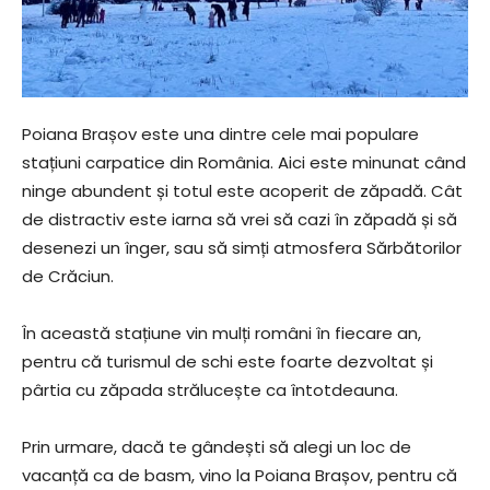
Poiana Brașov este una dintre cele mai populare
stațiuni carpatice din România. Aici este minunat când
ninge abundent și totul este acoperit de zăpadă. Cât
de distractiv este iarna să vrei să cazi în zăpadă și să
desenezi un înger, sau să simți atmosfera Sărbătorilor
de Crăciun.
În această stațiune vin mulți români în fiecare an,
pentru că turismul de schi este foarte dezvoltat și
pârtia cu zăpada strălucește ca întotdeauna.
Prin urmare, dacă te gândești să alegi un loc de
vacanță ca de basm, vino la Poiana Brașov, pentru că