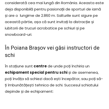
considerată cea mai lungă din România. Aceasta este
deja disponibilă pentru pasionații de sporturi de iarnă
și are o lungime de 2.860 m. Salturile sunt sigure pe
această pârtie, așa că sunt invitați la distracție și
iubitorii de trucuri acrobatice pe schiuri și pe
snowboard-uri.
În Poiana Brașov vei găsi instructori de
schi
În stațiune sunt
centre
de unde poți închiria un
echipament special pentru schi
și de asemenea,
poți învăța să schiezi dacă ești începător, sau poți să-
ți îmbunătățești tehnica de schi. Succesul schiatului
depinde și de echipament: