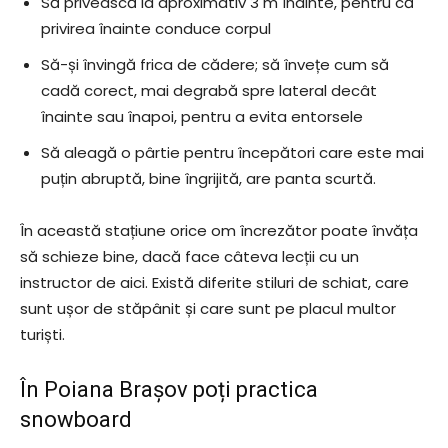
Să privească la aproximativ 3 m înainte, pentru că
privirea înainte conduce corpul
Să-și învingă frica de cădere; să învețe cum să
cadă corect, mai degrabă spre lateral decât
înainte sau înapoi, pentru a evita entorsele
Să aleagă o pârtie pentru începători care este mai
puțin abruptă, bine îngrijită, are panta scurtă.
În această stațiune orice om încrezător poate învăța
să schieze bine, dacă face câteva lecții cu un
instructor de aici. Există diferite stiluri de schiat, care
sunt ușor de stăpânit și care sunt pe placul multor
turiști.
În Poiana Brașov poți practica
snowboard