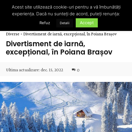
Acest site utilizează cookie-uri pentru a vă îmbunătăți
experiența. Dacă nu sunteți de acord, puteți renunța:
Accept
Refuz
Detalii
Diverse
Divertisment de iarnă, excepțional, în Poiana Brașov
Divertisment de iarnă,
excepțional, în Poiana Brașov
Ultima actualizare:
dec. 15, 2022
0