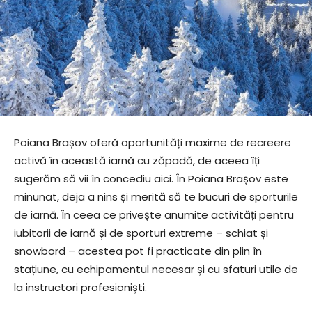
Poiana Brașov oferă oportunități maxime de recreere
activă în această iarnă cu zăpadă, de aceea îți
sugerăm să vii în concediu aici. În Poiana Brașov este
minunat, deja a nins și merită să te bucuri de sporturile
de iarnă. În ceea ce privește anumite activități pentru
iubitorii de iarnă și de sporturi extreme – schiat și
snowbord – acestea pot fi practicate din plin în
stațiune, cu echipamentul necesar și cu sfaturi utile de
la instructori profesioniști.