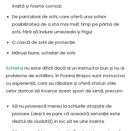
înaltă și foarte comozi
De pantalonii de schi, care oferă unui schior
posibilitatea de a sta mai mult timp pe pârtia de
schi, fără să îndure umezeala și frigul
O cască de schi de protecție
Mănuși bune, ochelari de schi.
Schiatul
nu este dificil dacă ai un instructor bun și nu ai
probleme de echilibru. În Poiana Brașov sunt instructori
cu experiență, care au răbdare și oferă sfaturi utile
celor doritori să încerce acest sport de iarnă, precum:
Să nu privească mereu la schiurile atașate de
picioare (deși li se pare că această senzație este
destul de ciudată) în loc să se uite înainte