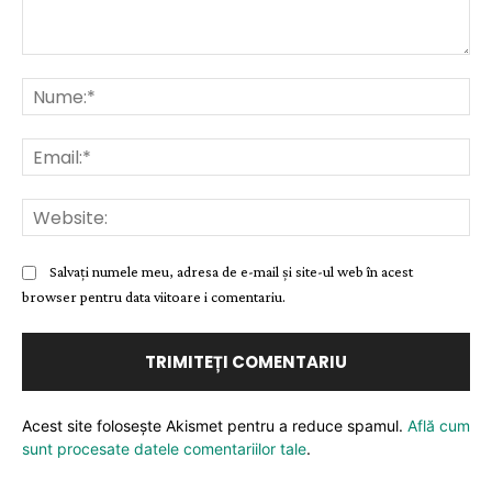
Comentariu:
Nu
Ema
Web
Salvați numele meu, adresa de e-mail și site-ul web în acest
browser pentru data viitoare i comentariu.
Acest site folosește Akismet pentru a reduce spamul.
Află cum
sunt procesate datele comentariilor tale
.