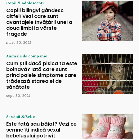
Copii & adolescenți
Copiii bilingvi gândesc
altfel! Vezi care sunt
avantajele învățării unei a
doua limbi la vârste
fragede
mart. 30, 2022
Animale de companie
Cum știi dacă pisica ta este
bolnavă? Iată care sunt
principalele simptome care
trădează starea ei de
sănătate
sept. 30, 2021
Sarcină & Bebe
Este fată sau băiat? Vezi ce
semne îți indică sexul
bebelușului potrivit