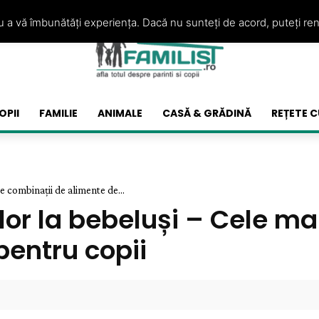
ru a vă îmbunătăți experiența. Dacă nu sunteți de acord, puteți re
OPII
FAMILIE
ANIMALE
CASĂ & GRĂDINĂ
REȚETE C
e combinații de alimente de...
lor la bebeluși – Cele m
pentru copii