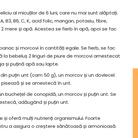
iciu al micuților de 6 luni, care nu mai sunt alăptați.
B3, B6, C, K, acid folic, mangan, potasiu, fibre,
, 2 mere și apă. Acestea se fierb în apă, apoi se fac
anac și morcovi în cantități egale. Se fierb, se fac
dă la bebeluș 2 linguri de piure de morcovi amestecat
a și puțină apă sau lapte.
din puțin unt (cam 50 g), un morcov și un dovlecel.
e pisează și se amestecă în unt.
n buchețel de conopidă, un morcov și puțin unt. Se
mestecă, adăugând și puțin unt.
i oferă mulți nutrienți organismului. Foarte
ntru a asigura o creștere sănătoasă și armonioasă.