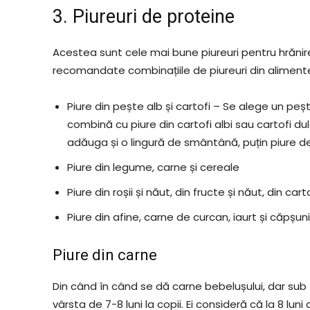
3. Piureuri de proteine
Acestea sunt cele mai bune piureuri pentru hrănire
recomandate combinațiile de piureuri din alimente
Piure din pește alb și cartofi – Se alege un pe
combină cu piure din cartofi albi sau cartofi du
adăuga și o lingură de smântână, puțin piure de 
Piure din legume, carne și cereale
Piure din roșii și năut, din fructe și năut, din car
Piure din afine, carne de curcan, iaurt și căpșuni
Piure din carne
Din când în când se dă carne bebelușului, dar sub
vârsta de 7-8 luni la copii. Ei consideră că la 8 luni