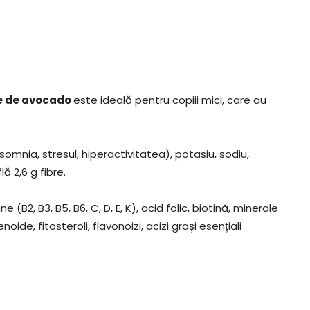
re de avocado
este ideală pentru copiii mici, care au
omnia, stresul, hiperactivitatea), potasiu, sodiu,
ă 2,6 g fibre.
B2, B3, B5, B6, C, D, E, K), acid folic, biotină, minerale
oide, fitosteroli, flavonoizi, acizi grași esențiali