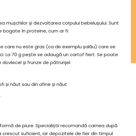
a mușchilor și dezvoltarea corpului bebelușului. Sunt
 bogate în proteine, cum ar fi:
ște care nu este gras (ca de exemplu șalău) care se
lci. La 70 g pește se adaugă un cartof fiert. Se poate
dovlecel și frunze de pătrunjel.
tofi și năut sau din afine și năut
.
 formă de piure. Specialiștii recomandă carnea după
 a crescut suficient, iar depozitele de fier din timpul