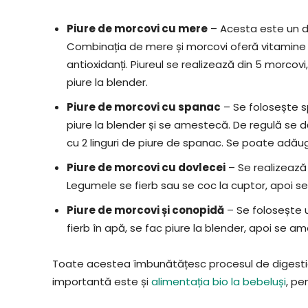
Piure de morcovi cu mere
– Acesta este un del
Combinația de mere și morcovi oferă vitamine A, 
antioxidanți. Piureul se realizează din 5 morcovi
piure la blender.
Piure de morcovi cu spanac
– Se folosește sp
piure la blender și se amestecă. De regulă se 
cu 2 linguri de piure de spanac. Se poate adăug
Piure de morcovi cu dovlecei
– Se realizează 
Legumele se fierb sau se coc la cuptor, apoi s
Piure de morcovi și conopidă
– Se folosește u
fierb în apă, se fac piure la blender, apoi se a
Toate acestea îmbunătățesc procesul de digestie ș
importantă este și
alimentația bio la bebeluși
, pe