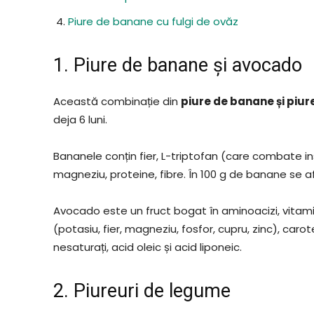
Piure de banane cu fulgi de ovăz
1. Piure de banane și avocado
Această combinație din
piure de banane și piu
deja 6 luni.
Bananele conțin fier, L-triptofan (care combate ins
magneziu, proteine, fibre. În 100 g de banane se afl
Avocado este un fruct bogat în aminoacizi, vitamine (
(potasiu, fier, magneziu, fosfor, cupru, zinc), caroten
nesaturați, acid oleic și acid liponeic.
2. Piureuri de legume