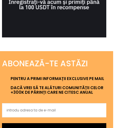
ABONEAZĂ-TE ASTĂZI
PENTRU A PRIMI INFORMAȚII EXCLUSIVE PE MAIL
DACĂ VREI SĂ TE ALĂTURI COMUNITĂȚII CELOR
+300K DE PĂRINȚI CARE NE CITESC ANUAL