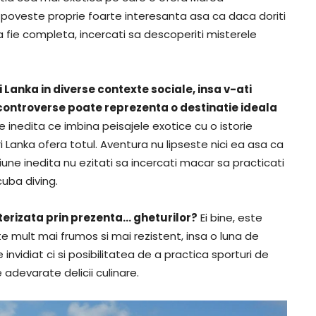
o poveste proprie foarte interesanta asa ca daca doriti
ie completa, incercati sa descoperiti misterele
 Lanka in diverse contexte sociale, insa v-ati
controverse poate reprezenta o destinatie ideala
e inedita ce imbina peisajele exotice cu o istorie
 Lanka ofera totul. Aventura nu lipseste nici ea asa ca
iune inedita nu ezitati sa incercati macar sa practicati
cuba diving.
terizata prin prezenta… gheturilor?
Ei bine, este
e mult mai frumos si mai rezistent, insa o luna de
invidiat ci si posibilitatea de a practica sporturi de
e adevarate delicii culinare.