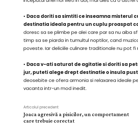
inceputul unei noi vieti in doi, mai ales ca o ast
•
Daca doriti sa simtiti ce inseamna misterul 
destinatia ideala pentru un cuplu proaspat c
doresc sa se plimbe pe alei care par sa nu aiba sfa
timp sa se piarda in tumultul noptilor, cand muzi
poveste. Iar deliciile culinare traditionale nu pot f
•
Daca v-ati saturat de agitatie si doriti sa pet
jur, puteti alege drept destinatie o insula pu
deosebite ce ofera armonia si relaxarea ideale p
vacanta intr-un mod inedit.
Articolul precedent
Joaca agresivă a pisicilor, un comportament
care trebuie corectat