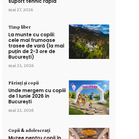
suport tehnic rapid
mai 27, 2026
Timp liber
La munte cu copiii:
cele mai frumoase
trasee de vară (la mai
puțin de 2-3 ore de
București)
mai 25, 2026
Părinți și copii
Unde mergem cu copiii
de 1 Iunie 2026 în
București
mai 22, 2026
Copii & adolescenți
Muzee pentru copii în