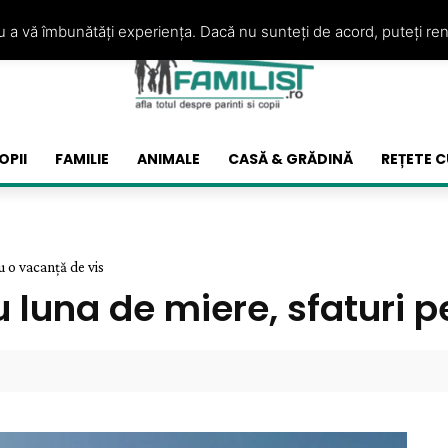
ru a vă îmbunătăți experiența. Dacă nu sunteți de acord, puteți re
OPII
FAMILIE
ANIMALE
CASĂ & GRĂDINĂ
REȚETE C
u o vacanță de vis
u luna de miere, sfaturi 