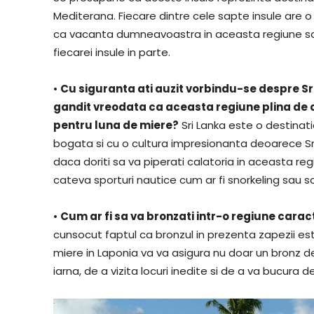
Mediterana. Fiecare dintre cele sapte insule are 
ca vacanta dumneavoastra in aceasta regiune sa f
fiecarei insule in parte.
•
Cu siguranta ati auzit vorbindu-se despre Sri
gandit vreodata ca aceasta regiune plina de 
pentru luna de miere?
Sri Lanka este o destinati
bogata si cu o cultura impresionanta deoarece Sri
daca doriti sa va piperati calatoria in aceasta reg
cateva sporturi nautice cum ar fi snorkeling sau s
•
Cum ar fi sa va bronzati intr-o regiune carac
cunsocut faptul ca bronzul in prezenta zapezii est
miere in Laponia va va asigura nu doar un bronz de 
iarna, de a vizita locuri inedite si de a va bucura d