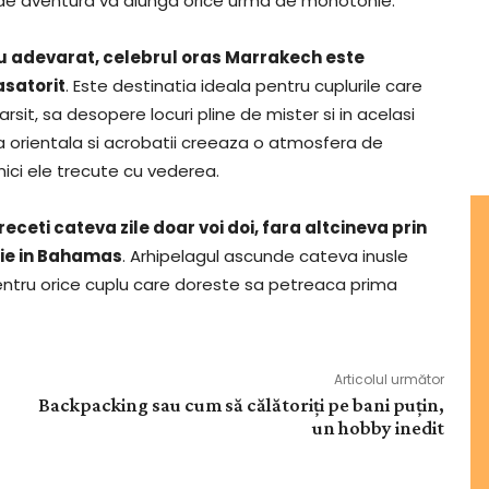
fel de aventura va alunga orice urma de monotonie.
cu adevarat, celebrul oras Marrakech este
asatorit
. Este destinatia ideala pentru cuplurile care
rsit, sa desopere locuri pline de mister si in acelasi
ca orientala si acrobatii creeaza o atmosfera de
i nici ele trecute cu vederea.
receti cateva zile doar voi doi, fara altcineva prin
stie in Bahamas
. Arhipelagul ascunde cateva inusle
entru orice cuplu care doreste sa petreaca prima
Articolul următor
Backpacking sau cum să călătoriți pe bani puțin,
un hobby inedit