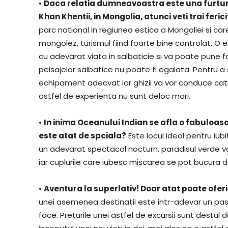
•
Daca relatia dumneavoastra este una furtuno
Khan Khentii, in Mongolia, atunci veti trai feric
parc national in regiunea estica a Mongoliei si ca
mongolez, turismul fiind foarte bine controlat. O
cu adevarat viata in salbaticie si va poate pune 
peisajelor salbatice nu poate fi egalata. Pentru 
echipament adecvat iar ghizii va vor conduce catre
astfel de experienta nu sunt deloc mari.
•
In inima Oceanului Indian se afla o fabuloasa
este atat de spciala?
Este locul ideal pentru iubi
un adevarat spectacol nocturn, paradisul verde va 
iar cuplurile care iubesc miscarea se pot bucura 
•
Aventura la superlativ! Doar atat poate oferi
unei asemenea destinatii este intr-adevar un pas 
face. Preturile unei astfel de excursii sunt destul