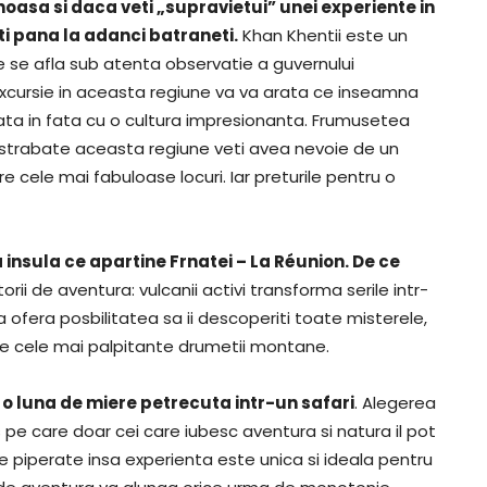
asa si daca veti „supravietui” unei experiente in
iti pana la adanci batraneti.
Khan Khentii este un
re se afla sub atenta observatie a guvernului
 excursie in aceasta regiune va va arata ce inseamna
fata in fata cu o cultura impresionanta. Frumusetea
a strabate aceasta regiune veti avea nevoie de un
 cele mai fabuloase locuri. Iar preturile pentru o
 insula ce apartine Frnatei – La Réunion. De ce
torii de aventura: vulcanii activi transforma serile intr-
ofera posbilitatea sa ii descoperiti toate misterele,
de cele mai palpitante drumetii montane.
 o luna de miere petrecuta intr-un safari
. Alegerea
pe care doar cei care iubesc aventura si natura il pot
 de piperate insa experienta este unica si ideala pentru