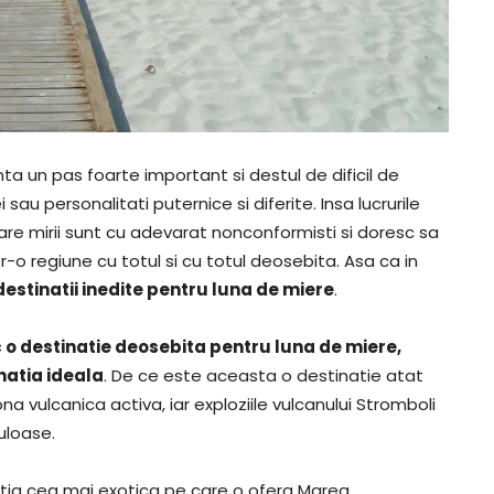
ta un pas foarte important si destul de dificil de
 sau personalitati puternice si diferite. Insa lucrurile
re mirii sunt cu adevarat nonconformisti si doresc sa
r-o regiune cu totul si cu totul deosebita. Asa ca in
destinatii inedite pentru luna de miere
.
c o destinatie deosebita pentru luna de miere,
inatia ideala
. De ce este aceasta o destinatie atat
zona vulcanica activa, iar exploziile vulcanului Stromboli
uloase.
tia cea mai exotica pe care o ofera Marea