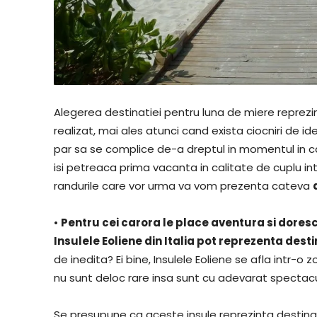
Alegerea destinatiei pentru luna de miere reprezin
realizat, mai ales atunci cand exista ciocniri de idei
par sa se complice de-a dreptul in momentul in ca
isi petreaca prima vacanta in calitate de cuplu int
randurile care vor urma va vom prezenta cateva
•
Pentru cei carora le place aventura si dores
Insulele Eoliene din Italia pot reprezenta dest
de inedita? Ei bine, Insulele Eoliene se afla intr-o 
nu sunt deloc rare insa sunt cu adevarat spectac
Se presupune ca aceste insule reprezinta destina