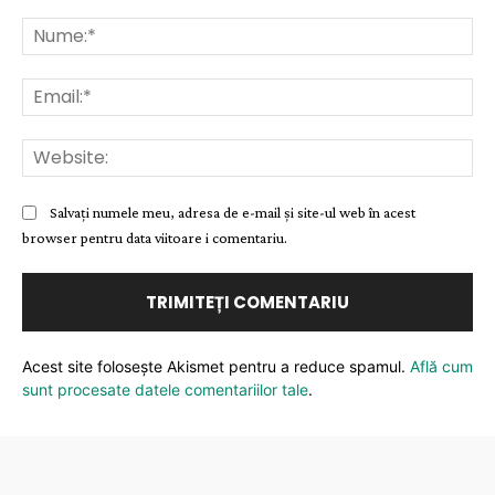
Comentariu:
Nu
Ema
Web
Salvați numele meu, adresa de e-mail și site-ul web în acest
browser pentru data viitoare i comentariu.
Acest site folosește Akismet pentru a reduce spamul.
Află cum
sunt procesate datele comentariilor tale
.