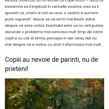
Asadar, incercati sa fiti sinceri cu copiii vostri – asta nu
inseamna sa il implicati in certurile voastre, insa sa ii
spuneti ca „mami si tati au avut o cearta si suntem
putin suparati”. Macar se va simti mai linistit stiind
despre ce este vorba. Esentialul este ca nu veti putea
ascunde o problema mai serioasa mult timp de catre
copil si cu cat el simte, percepe in aer ceva, dar nu
stie despre ce e vorba, cu atat il afecteaza mai mult.
Copiii au nevoie de parinti, nu de
prieteni!