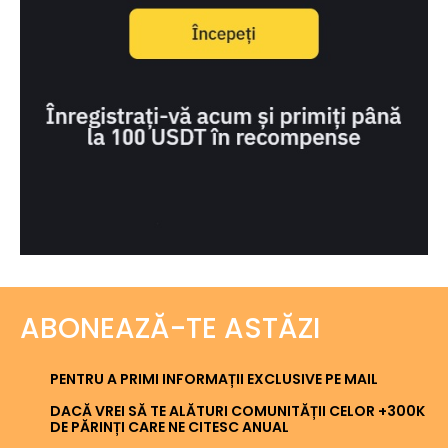
ABONEAZĂ-TE ASTĂZI
PENTRU A PRIMI INFORMAȚII EXCLUSIVE PE MAIL
DACĂ VREI SĂ TE ALĂTURI COMUNITĂȚII CELOR +300K
DE PĂRINȚI CARE NE CITESC ANUAL