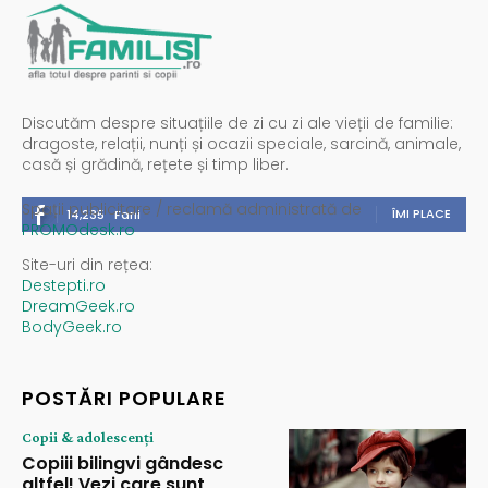
Discutăm despre situațiile de zi cu zi ale vieții de familie:
dragoste, relații, nunți și ocazii speciale, sarcină, animale,
casă și grădină, rețete și timp liber.
Spații publicitare / reclamă administrată de
ÎMI PLACE
14,235
Fani
PROMOdesk.ro
Site-uri din rețea:
Destepti.ro
DreamGeek.ro
BodyGeek.ro
POSTĂRI POPULARE
Copii & adolescenți
Copiii bilingvi gândesc
altfel! Vezi care sunt