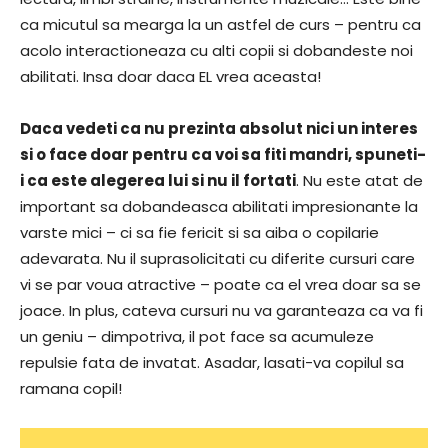
ca micutul sa mearga la un astfel de curs – pentru ca
acolo interactioneaza cu alti copii si dobandeste noi
abilitati. Insa doar daca EL vrea aceasta!
Daca vedeti ca nu prezinta absolut nici un interes
si o face doar pentru ca voi sa fiti mandri, spuneti-
i ca este alegerea lui si nu il fortati
. Nu este atat de
important sa dobandeasca abilitati impresionante la
varste mici – ci sa fie fericit si sa aiba o copilarie
adevarata. Nu il suprasolicitati cu diferite cursuri care
vi se par voua atractive – poate ca el vrea doar sa se
joace. In plus, cateva cursuri nu va garanteaza ca va fi
un geniu – dimpotriva, il pot face sa acumuleze
repulsie fata de invatat. Asadar, lasati-va copilul sa
ramana copil!