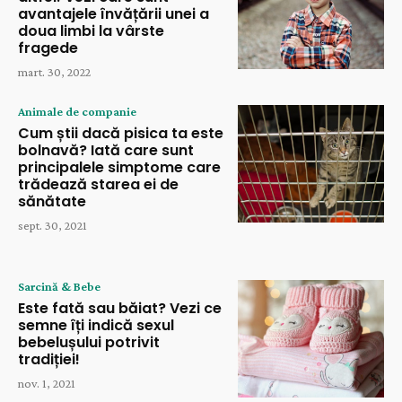
avantajele învățării unei a
doua limbi la vârste
fragede
mart. 30, 2022
Animale de companie
Cum știi dacă pisica ta este
bolnavă? Iată care sunt
principalele simptome care
trădează starea ei de
sănătate
sept. 30, 2021
Sarcină & Bebe
Este fată sau băiat? Vezi ce
semne îți indică sexul
bebelușului potrivit
tradiției!
nov. 1, 2021