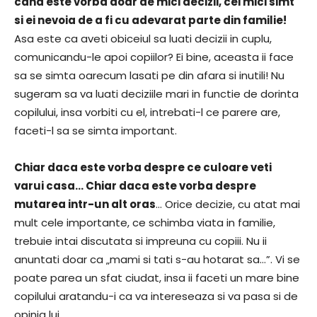
cand este vorba doar de mici decizii, cei mici simt
si ei nevoia de a fi cu adevarat parte din familie!
Asa este ca aveti obiceiul sa luati decizii in cuplu,
comunicandu-le apoi copiilor? Ei bine, aceasta ii face
sa se simta oarecum lasati pe din afara si inutili! Nu
sugeram sa va luati deciziile mari in functie de dorinta
copilului, insa vorbiti cu el, intrebati-l ce parere are,
faceti-l sa se simta important.
Chiar daca este vorba despre ce culoare veti
varui casa… Chiar daca este vorba despre
mutarea intr-un alt oras
… Orice decizie, cu atat mai
mult cele importante, ce schimba viata in familie,
trebuie intai discutata si impreuna cu copiii. Nu ii
anuntati doar ca „mami si tati s-au hotarat sa…”. Vi se
poate parea un sfat ciudat, insa ii faceti un mare bine
copilului aratandu-i ca va intereseaza si va pasa si de
opinia lui.