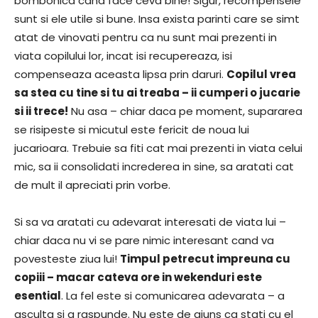
bombonica cand face ceva bine! Sigur, recompensele
sunt si ele utile si bune. Insa exista parinti care se simt
atat de vinovati pentru ca nu sunt mai prezenti in
viata copilului lor, incat isi recupereaza, isi
compenseaza aceasta lipsa prin daruri.
Copilul vrea
sa stea cu tine si tu ai treaba – ii cumperi o jucarie
si ii trece!
Nu asa – chiar daca pe moment, supararea
se risipeste si micutul este fericit de noua lui
jucarioara. Trebuie sa fiti cat mai prezenti in viata celui
mic, sa ii consolidati increderea in sine, sa aratati cat
de mult il apreciati prin vorbe.
Si sa va aratati cu adevarat interesati de viata lui –
chiar daca nu vi se pare nimic interesant cand va
povesteste ziua lui!
Timpul petrecut impreuna cu
copiii – macar cateva ore in wekenduri este
esential
. La fel este si comunicarea adevarata – a
asculta si a raspunde. Nu este de ajuns ca stati cu el