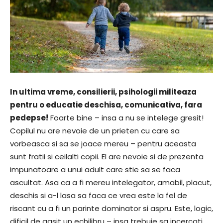
In ultima vreme, consilierii, psihologii militeaza
pentru o educatie deschisa, comunicativa, fara
pedepse!
Foarte bine – insa a nu se intelege gresit!
Copilul nu are nevoie de un prieten cu care sa
vorbeasca si sa se joace mereu – pentru aceasta
sunt fratii si ceilalti copii. El are nevoie si de prezenta
impunatoare a unui adult care stie sa se faca
ascultat. Asa ca a fi mereu intelegator, amabil, placut,
deschis si a-l lasa sa faca ce vrea este la fel de
riscant cu a fi un parinte dominator si aspru. Este, logic,
dificil de gasit un echilibru – insa trebuie sa incercati