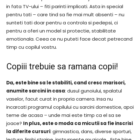
in fata TV-ului – fiti parinti implicati. Asta in special
pentru tati – care tind sa fie mai mult absenti – nu
sunteti tati doar pentru a controla si pedepsi, ci
pentru a oferi un model si protectie, stabilitate
emotionala. Ceea ce nu puteti face decat petrecand
timp cu copilul vostru.
Copiii trebuie sa ramana copii!
Da, este bine sa le stabiliti, cand cresc marisori,
anumite sarcini in casa
: dusul gunoiului, spalatul
vaselor, facut curat in propria camera. Insa nu
incarcati programul copilului cu sarcini domestice, apoi
teme de acasa – unde mai este timp ca el sa se
joace?
In plus, este o moda ca micutii sa fie inscrisi
la diferite cursuri
: gimnastica, dans, diverse sporturi,
lectura, limbi straine, instrumente muzicale… Este bine