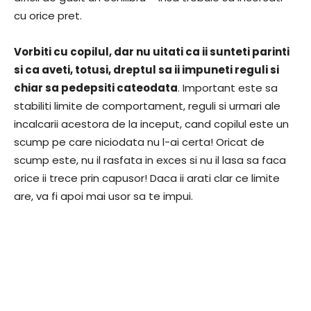
cu orice pret.
Vorbiti cu copilul, dar nu uitati ca ii sunteti parinti
si ca aveti, totusi, dreptul sa ii impuneti reguli si
chiar sa pedepsiti cateodata
. Important este sa
stabiliti limite de comportament, reguli si urmari ale
incalcarii acestora de la inceput, cand copilul este un
scump pe care niciodata nu l-ai certa! Oricat de
scump este, nu il rasfata in exces si nu il lasa sa faca
orice ii trece prin capusor! Daca ii arati clar ce limite
are, va fi apoi mai usor sa te impui.