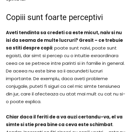
Copiii sunt foarte perceptivi
Aveti tendinta sa credeti ca este micut, naiv si nu
isi da seama de multe lucruri? Gresit – ce trebuie
sa stiti despre copii
: poate sunt naivi, poate sunt
egoisti, dar simt si percep cu o intuitie exraordinara
ceea ce se petrece intre parinti si in familie in general.
De aceea nu este bine sa ii ascundeti lucruri
importante. De exemplu, daca aveti probleme
conjugale, puteti fi siguri ca cel mic simte tensiunea
din jur, care il afecteaza cu atat mai mult cu cat nu si-
o poate explica.
Chiar daca il feriti de a va auzi certandu-va, el va
simte si stie prea bine ca ceva este schimbat
.