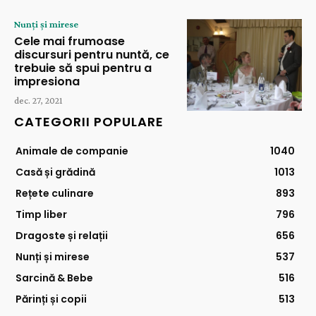
Nunți și mirese
Cele mai frumoase
discursuri pentru nuntă, ce
trebuie să spui pentru a
impresiona
dec. 27, 2021
CATEGORII POPULARE
Animale de companie
1040
Casă și grădină
1013
Rețete culinare
893
Timp liber
796
Dragoste și relații
656
Nunți și mirese
537
Sarcină & Bebe
516
Părinți și copii
513