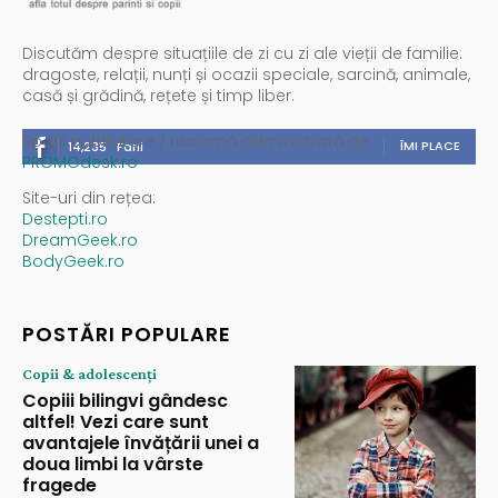
Discutăm despre situațiile de zi cu zi ale vieții de familie:
dragoste, relații, nunți și ocazii speciale, sarcină, animale,
casă și grădină, rețete și timp liber.
Spații publicitare / reclamă administrată de
ÎMI PLACE
14,235
Fani
PROMOdesk.ro
Site-uri din rețea:
Destepti.ro
DreamGeek.ro
BodyGeek.ro
POSTĂRI POPULARE
Copii & adolescenți
Copiii bilingvi gândesc
altfel! Vezi care sunt
avantajele învățării unei a
doua limbi la vârste
fragede