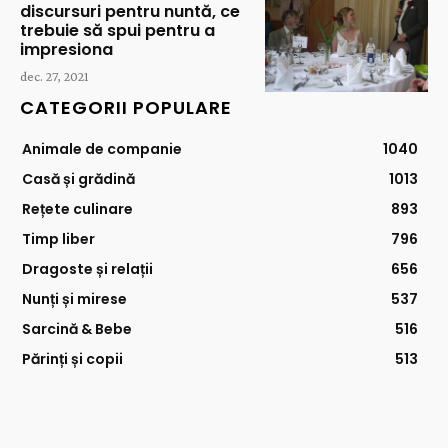
discursuri pentru nuntă, ce
trebuie să spui pentru a
impresiona
dec. 27, 2021
CATEGORII POPULARE
Animale de companie
1040
Casă și grădină
1013
Rețete culinare
893
Timp liber
796
Dragoste și relații
656
Nunți și mirese
537
Sarcină & Bebe
516
Părinți și copii
513