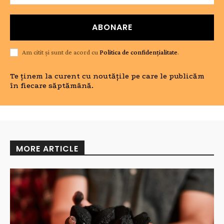
ABONARE
Am citit și sunt de acord cu
Politica de confidențialitate
.
Te ținem la curent cu noutățile pe care le publicăm
în fiecare săptămână.
MORE ARTICLE