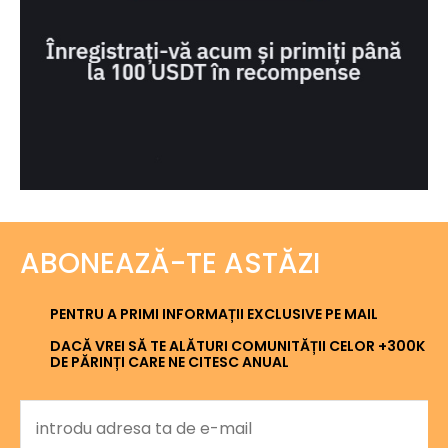
ABONEAZĂ-TE ASTĂZI
PENTRU A PRIMI INFORMAȚII EXCLUSIVE PE MAIL
DACĂ VREI SĂ TE ALĂTURI COMUNITĂȚII CELOR +300K
DE PĂRINȚI CARE NE CITESC ANUAL