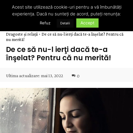
Acest site utilizează cookie-uri pentru a vă îmbunătăți
experiența. Dacă nu sunteți de acord, puteți renunța:
Accept
Refuz
Detalii
Dragoste și relații
De ce să nu-l ierţi dacă te-a înşelat? Pentru că
nu merită!
De ce să nu-l ierţi dacă te-a
înşelat? Pentru că nu merită!
Ultima actualizare:
mai 13, 2022
0