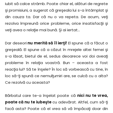
iubit să calce strâmb. Poate chiar el, alături de regrete
şi promisiuni, a sugerat că greşeala lui s-a întâmplat şi
din cauza ta. Dar că nu o va repeta. De acum, veţi
rezolva împreună orice probleme, orice insatisfacţii şi
veţi avea o relaţie mai bună. Şi ai iertat…
Dar deseori
nu merită să îl ierţi!
El spune că a făcut o
greşeală. El spune că a căzut în mrejele altei femei şi
s-a lăsat, bietul de el, sedus deoarece voi doi aveaţi
probleme în relaţia voastră. Bun – aceasta a fost
reacţia lui? Să te înşele? În loc să vorbească cu tine, în
loc să-ţi spună ce nemulţumiri are, se culcă cu o alta?
Ce rezolvă cu aceasta?
Bărbatul care te-a înşelat poate că
nici nu te vrea,
poate că nu te iubeşte
cu adevărat. Altfel, cum să-ţi
facă asta? Poate că el vrea să vă împăcaţi doar din