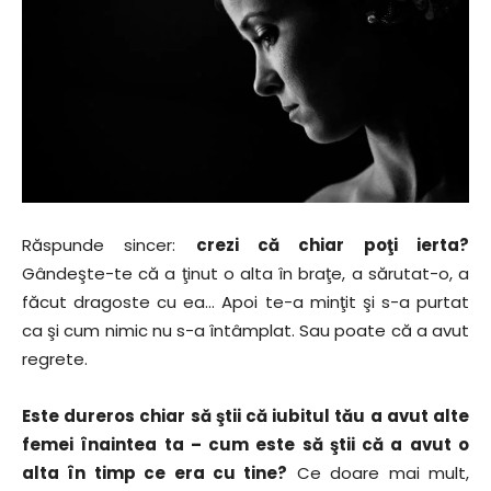
Răspunde sincer:
crezi că chiar poţi ierta?
Gândeşte-te că a ţinut o alta în braţe, a sărutat-o, a
făcut dragoste cu ea… Apoi te-a minţit şi s-a purtat
ca şi cum nimic nu s-a întâmplat. Sau poate că a avut
regrete.
Este dureros chiar să ştii că iubitul tău a avut alte
femei înaintea ta – cum este să ştii că a avut o
alta în timp ce era cu tine?
Ce doare mai mult,