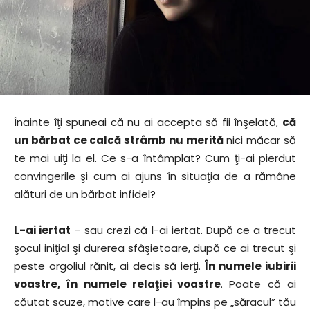
Înainte îţi spuneai că nu ai accepta să fii înşelată,
că
un bărbat ce calcă strâmb nu merită
nici măcar să
te mai uiţi la el. Ce s-a întâmplat? Cum ţi-ai pierdut
convingerile şi cum ai ajuns în situaţia de a rămâne
alături de un bărbat infidel?
L-ai iertat
– sau crezi că l-ai iertat. După ce a trecut
şocul iniţial şi durerea sfâşietoare, după ce ai trecut şi
peste orgoliul rănit, ai decis să ierţi.
În numele iubirii
voastre, în numele relaţiei voastre
. Poate că ai
căutat scuze, motive care l-au împins pe „săracul” tău