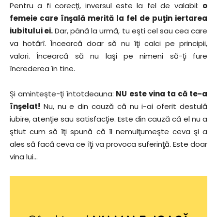
Pentru a fi corecţi, inversul este la fel de valabil:
o
femeie care înşală merită la fel de puţin iertarea
iubitului ei.
Dar, până la urmă, tu eşti cel sau cea care
va hotărî. Încearcă doar să nu îţi calci pe principii,
valori. Încearcă să nu laşi pe nimeni să-ţi fure
încrederea în tine.
Şi aminteşte-ţi întotdeauna:
NU este vina ta că te-a
înşelat!
Nu, nu e din cauză că nu i-ai oferit destulă
iubire, atenţie sau satisfacţie. Este din cauză că el nu a
ştiut cum să îţi spună că îl nemulţumeşte ceva şi a
ales să facă ceva ce îţi va provoca suferinţă. Este doar
vina lui…