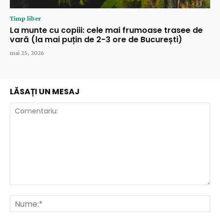
Timp liber
La munte cu copiii: cele mai frumoase trasee de
vară (la mai puțin de 2-3 ore de București)
mai 25, 2026
LĂSAȚI UN MESAJ
Comentariu:
Nu