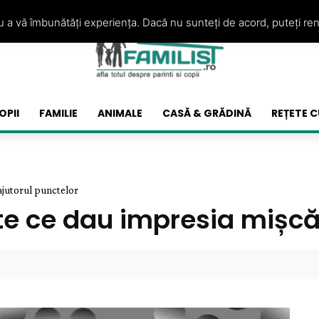
ru a vă îmbunătăți experiența. Dacă nu sunteți de acord, puteți re
OPII
FAMILIE
ANIMALE
CASĂ & GRĂDINĂ
REȚETE C
 ajutorul punctelor
nte ce dau impresia mișcă