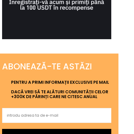
ABONEAZĂ-TE ASTĂZI
PENTRU A PRIMI INFORMAȚII EXCLUSIVE PE MAIL
DACĂ VREI SĂ TE ALĂTURI COMUNITĂȚII CELOR
+300K DE PĂRINȚI CARE NE CITESC ANUAL