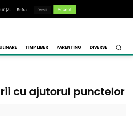
nunța:
Accept
Refuz
Detalii
ULINARE
TIMP LIBER
PARENTING
DIVERSE
rii cu ajutorul punctelor