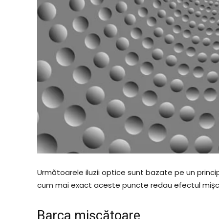
Următoarele iluzii optice sunt bazate pe un princ
cum mai exact aceste puncte redau efectul mișcării
Barca mișcătoare