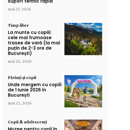
suport tehnic rapid
mai 27, 2026
Timp liber
La munte cu copiii:
cele mai frumoase
trasee de vară (la mai
puțin de 2-3 ore de
București)
mai 25, 2026
Părinți și copii
Unde mergem cu copiii
de 1 Iunie 2026 în
București
mai 22, 2026
Copii & adolescenți
Muzee pentru copii în