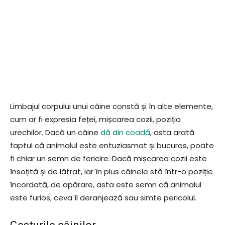
Limbajul corpului unui câine constă și în alte elemente,
cum ar fi expresia feței, mișcarea cozii, poziția
urechilor. Dacă un câine
dă din coadă
, asta arată
faptul că animalul este entuziasmat și bucuros, poate
fi chiar un semn de fericire. Dacă mișcarea cozii este
însoțită și de lătrat, iar în plus câinele stă într-o poziție
încordată, de apărare, asta este semn că animalul
este furios, ceva îl deranjează sau simte pericolul.