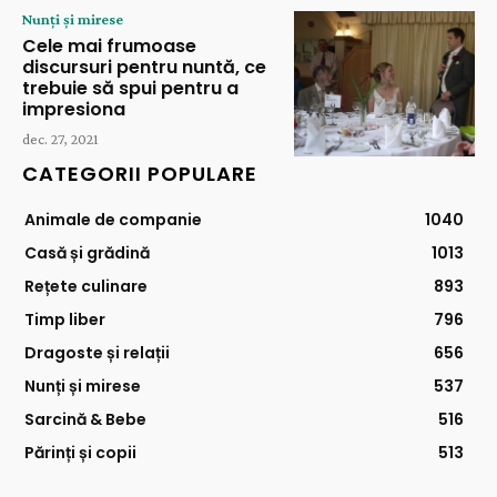
Nunți și mirese
Cele mai frumoase
discursuri pentru nuntă, ce
trebuie să spui pentru a
impresiona
dec. 27, 2021
CATEGORII POPULARE
Animale de companie
1040
Casă și grădină
1013
Rețete culinare
893
Timp liber
796
Dragoste și relații
656
Nunți și mirese
537
Sarcină & Bebe
516
Părinți și copii
513