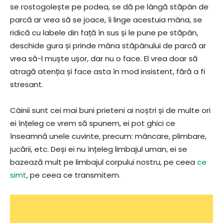
se rostogolește pe podea, se dă pe lângă stăpân de
parcă ar vrea să se joace, îi linge acestuia mâna, se
ridică cu labele din față în sus și le pune pe stăpân,
deschide gura și prinde mâna stăpânului de parcă ar
vrea să-l muște ușor, dar nu o face. El vrea doar să
atragă atenția și face asta în mod insistent, fără a fi
stresant.
Câinii sunt cei mai buni prieteni ai noștri și de multe ori
ei înțeleg ce vrem să spunem, ei pot ghici ce
înseamnă unele cuvinte, precum: mâncare, plimbare,
jucării, etc. Deși ei nu înțeleg limbajul uman, ei se
bazează mult pe limbajul corpului nostru, pe ceea
ce
simt
, pe ceea ce transmitem.