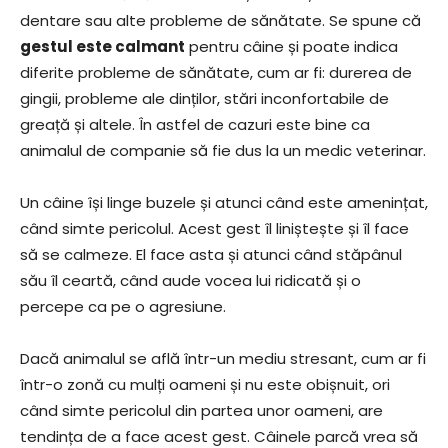
dentare sau alte probleme de sănătate. Se spune că
gestul este calmant
pentru câine și poate indica
diferite probleme de sănătate, cum ar fi: durerea de
gingii, probleme ale dinților, stări inconfortabile de
greață și altele. În astfel de cazuri este bine ca
animalul de companie să fie dus la un medic veterinar.
Un câine își linge buzele și atunci când este amenințat,
când simte pericolul. Acest gest îl liniștește și îl face
să se calmeze. El face asta și atunci când stăpânul
său îl ceartă, când aude vocea lui ridicată și o
percepe ca pe o agresiune.
Dacă animalul se află într-un mediu stresant, cum ar fi
într-o zonă cu mulți oameni și nu este obișnuit, ori
când simte pericolul din partea unor oameni, are
tendința de a face acest gest. Câinele parcă vrea să