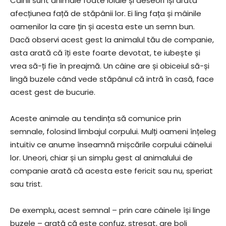
Câinii sunt animale foate loiale și deseori își arată
afecțiunea față de stăpânii lor. Ei ling fața și mâinile
oamenilor la care țin și acesta este un semn bun.
Dacă observi acest gest la animalul tău de companie,
asta arată că îți este foarte devotat, te iubește și
vrea să-ți fie în preajmă. Un câine are și obiceiul să-și
lingă buzele când vede stăpânul că intră în casă, face
acest gest de bucurie.
Aceste animale au tendința să comunice prin
semnale, folosind limbajul corpului. Mulți oameni înțeleg
intuitiv ce anume înseamnă mișcările corpului câinelui
lor. Uneori, chiar și un simplu gest al animalului de
companie arată că acesta este fericit sau nu, speriat
sau trist.
De exemplu, acest semnal – prin care câinele își linge
buzele – arată că este confuz, stresat, are boli