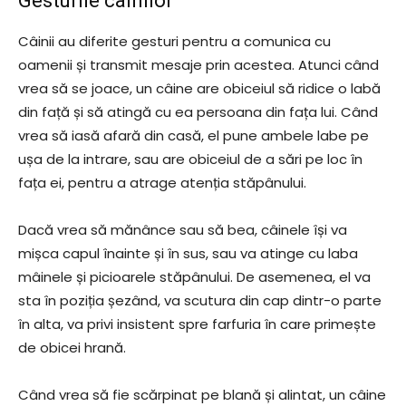
Gesturile câinilor
Câinii au diferite gesturi pentru a comunica cu
oamenii și transmit mesaje prin acestea. Atunci când
vrea să se joace, un câine are obiceiul să ridice o labă
din față și să atingă cu ea persoana din fața lui. Când
vrea să iasă afară din casă, el pune ambele labe pe
ușa de la intrare, sau are obiceiul de a sări pe loc în
fața ei, pentru a atrage atenția stăpânului.
Dacă vrea să mănânce sau să bea, câinele își va
mișca capul înainte și în sus, sau va atinge cu laba
mâinele și picioarele stăpânului. De asemenea, el va
sta în poziția șezând, va scutura din cap dintr-o parte
în alta, va privi insistent spre farfuria în care primește
de obicei hrană.
Când vrea să fie scărpinat pe blană și alintat, un câine