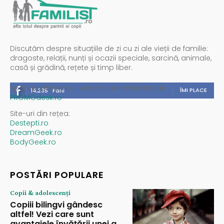
Discutăm despre situațiile de zi cu zi ale vieții de familie:
dragoste, relații, nunți și ocazii speciale, sarcină, animale,
casă și grădină, rețete și timp liber.
Spații publicitare / reclamă administrată de
ÎMI PLACE
14,235
Fani
PROMOdesk.ro
Site-uri din rețea:
Destepti.ro
DreamGeek.ro
BodyGeek.ro
POSTĂRI POPULARE
Copii & adolescenți
Copiii bilingvi gândesc
altfel! Vezi care sunt
avantajele învățării unei a