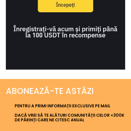
ABONEAZĂ-TE ASTĂZI
PENTRU A PRIMI INFORMAȚII EXCLUSIVE PE MAIL
DACĂ VREI SĂ TE ALĂTURI COMUNITĂȚII CELOR +300K
DE PĂRINȚI CARE NE CITESC ANUAL