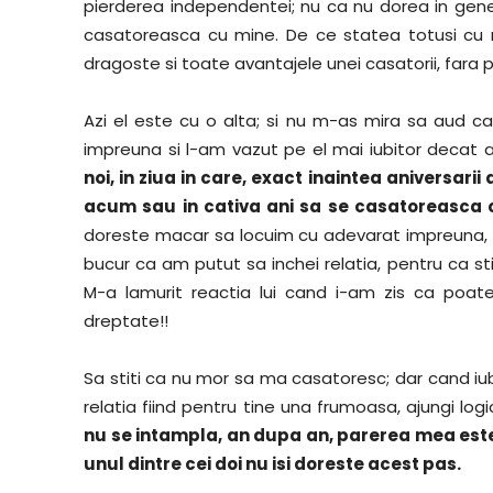
pierderea independentei; nu ca nu dorea in gene
casatoreasca cu mine. De ce statea totusi cu 
dragoste si toate avantajele unei casatorii, fara p
Azi el este cu o alta; si nu m-as mira sa aud 
impreuna si l-am vazut pe el mai iubitor decat 
noi, in ziua in care, exact inaintea aniversari
acum sau in cativa ani sa se casatoreasca cu
doreste macar sa locuim cu adevarat impreuna, in
bucur ca am putut sa inchei relatia, pentru ca st
M-a lamurit reactia lui cand i-am zis ca poa
dreptate!!
Sa stiti ca nu mor sa ma casatoresc; dar cand iube
relatia fiind pentru tine una frumoasa, ajungi logi
nu se intampla, an dupa an, parerea mea este 
unul dintre cei doi nu isi doreste acest pas.