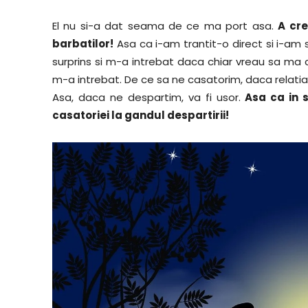
El nu si-a dat seama de ce ma port asa.
A cre
barbatilor!
Asa ca i-am trantit-o direct si i-am
surprins si m-a intrebat daca chiar vreau sa ma
m-a intrebat. De ce sa ne casatorim, daca relat
Asa, daca ne despartim, va fi usor.
Asa ca in 
casatoriei la gandul despartirii!