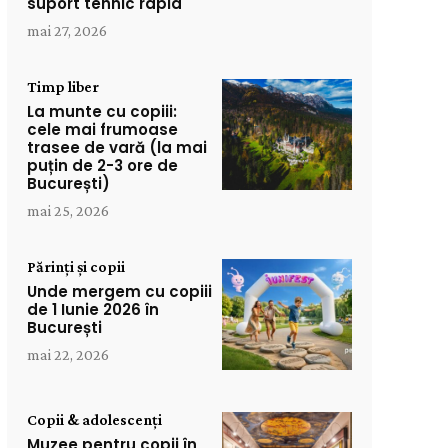
suport tehnic rapid
mai 27, 2026
Timp liber
La munte cu copiii:
cele mai frumoase
trasee de vară (la mai
puțin de 2-3 ore de
București)
mai 25, 2026
Părinți și copii
Unde mergem cu copiii
de 1 Iunie 2026 în
București
mai 22, 2026
Copii & adolescenți
Muzee pentru copii în