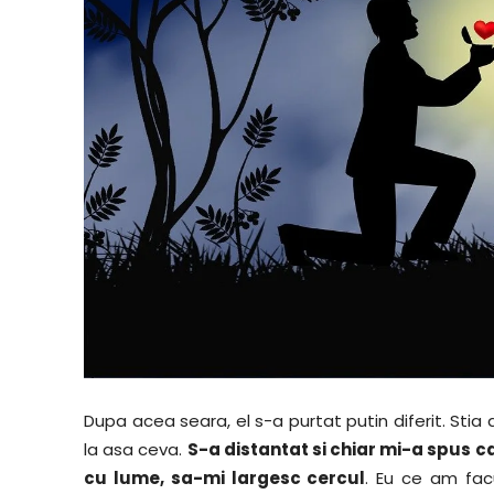
Dupa acea seara, el s-a purtat putin diferit. Stia
la asa ceva.
S-a distantat si chiar mi-a spus ca
cu lume, sa-mi largesc cercul
. Eu ce am fac