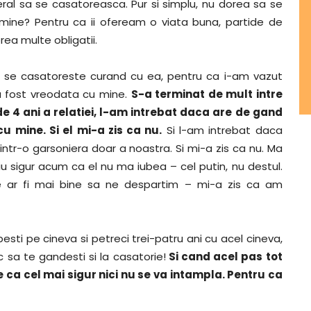
ral sa se casatoreasca. Pur si simplu, nu dorea sa se
mine? Pentru ca ii ofeream o viata buna, partide de
rea multe obligatii.
ca se casatoreste curand cu ea, pentru ca i-am vazut
a fost vreodata cu mine.
S-a terminat de mult intre
i de 4 ani a relatiei, l-am intrebat daca are de gand
 mine. Si el mi-a zis ca nu.
Si l-am intrebat daca
tr-o garsoniera doar a noastra. Si mi-a zis ca nu. Ma
iu sigur acum ca el nu ma iubea – cel putin, nu destul.
te ar fi mai bine sa ne despartim – mi-a zis ca am
sti pe cineva si petreci trei-patru ani cu acel cineva,
c sa te gandesti si la casatorie!
Si cand acel pas tot
ca cel mai sigur nici nu se va intampla. Pentru ca