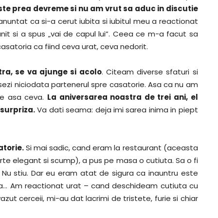
ste prea devreme si nu am vrut sa aduc in discutie
nuntat ca si-a cerut iubita si iubitul meu a reactionat
nit si a spus „vai de capul lui”. Ceea ce m-a facut sa
asatoria ca fiind ceva urat, ceva nedorit.
tra, se va ajunge si acolo
. Citeam diverse sfaturi si
esezi niciodata partenerul spre casatorie. Asa ca nu am
de asa ceva.
La aniversarea noastra de trei ani, el
surpriza.
Va dati seama: deja imi sarea inima in piept
atorie.
Si mai sadic, cand eram la restaurant (aceasta
rte elegant si scump), a pus pe masa o cutiuta. Sa o fi
? Nu stiu. Dar eu eram atat de sigura ca inauntru este
insa… Am reactionat urat – cand deschideam cutiuta cu
zut cerceii, mi-au dat lacrimi de tristete, furie si chiar