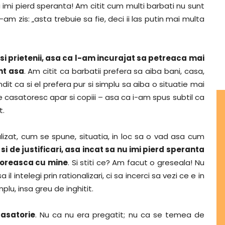
 imi pierd speranta! Am citit cum multi barbati nu sunt
m zis: „asta trebuie sa fie, deci ii las putin mai multa
a si prietenii, asa ca l-am incurajat sa petreaca mai
nt asa
. Am citit ca barbatii prefera sa aiba bani, casa,
it ca si el prefera pur si simplu sa aiba o situatie mai
 casatoresc apar si copiii – asa ca i-am spus subtil ca
t.
zat, cum se spune, situatia, in loc sa o vad asa cum
i de justificari, asa incat sa nu imi pierd speranta
satoreasca cu mine
. Si stiti ce? Am facut o greseala! Nu
sa il intelegi prin rationalizari, ci sa incerci sa vezi ce e in
plu, insa greu de inghitit.
casatorie
. Nu ca nu era pregatit; nu ca se temea de