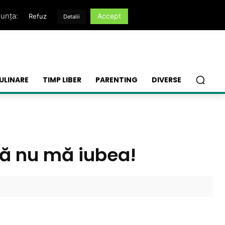
nunța:
Accept
Refuz
Detalii
ULINARE
TIMP LIBER
PARENTING
DIVERSE
că nu mă iubea!