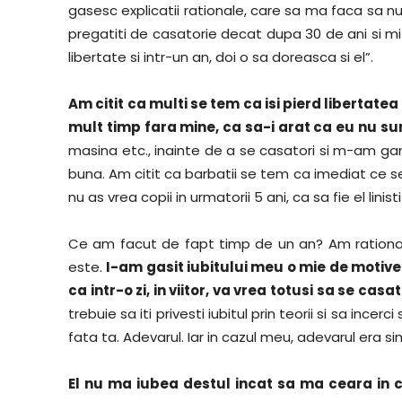
gasesc explicatii rationale, care sa ma faca sa nu
pregatiti de casatorie decat dupa 30 de ani si mi-a
libertate si intr-un an, doi o sa doreasca si el”.
Am citit ca multi se tem ca isi pierd libertate
mult timp fara mine, ca sa-i arat ca eu nu su
masina etc., inainte de a se casatori si m-am gand
buna. Am citit ca barbatii se tem ca imediat ce se
nu as vrea copii in urmatorii 5 ani, ca sa fie el linisti
Ce am facut de fapt timp de un an? Am rationali
este.
I-am gasit iubitului meu o mie de motive s
ca intr-o zi, in viitor, va vrea totusi sa se ca
trebuie sa iti privesti iubitul prin teorii si sa incerci 
fata ta. Adevarul. Iar in cazul meu, adevarul era sim
El nu ma iubea destul incat sa ma ceara in 