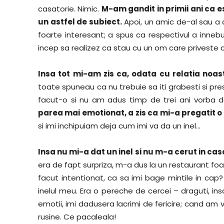
casatorie. Nimic.
M-am gandit in primii ani ca e
un astfel de subiect.
Apoi, un amic de-al sau a a
foarte interesant; a spus ca respectivul a innebu
incep sa realizez ca stau cu un om care priveste c
Insa tot mi-am zis ca, odata cu relatia noas
toate spuneau ca nu trebuie sa iti grabesti si pr
facut-o si nu am adus timp de trei ani vorba 
parea mai emotionat, a zis ca mi-a pregatit o 
si imi inchipuiam deja cum imi va da un inel…
Insa nu mi-a dat un inel si nu m-a cerut in cas
era de fapt surpriza, m-a dus la un restaurant foa
facut intentionat, ca sa imi bage mintile in cap
inelul meu. Era o pereche de cercei – draguti, 
emotii, imi dadusera lacrimi de fericire; cand am va
rusine. Ce pacaleala!