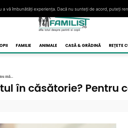
ru a vă îmbunătăți experiența. Dacă nu sunteți de acord, puteți re
OPII
FAMILIE
ANIMALE
CASĂ & GRĂDINĂ
REȚETE C
nu mă...
tul în căsătorie? Pentru 