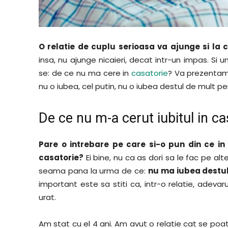
O relatie de cuplu serioasa va ajunge si la c
insa, nu ajunge nicaieri, decat intr-un impas. Si 
se: de ce nu ma cere in
casatorie
? Va prezentam 
nu o iubea, cel putin, nu o iubea destul de mult p
De ce nu m-a cerut iubitul in ca
Pare o intrebare pe care si-o pun din ce i
casatorie?
Ei bine, nu ca as dori sa le fac pe al
seama pana la urma de ce:
nu ma iubea destul
important este sa stiti ca, intr-o relatie, adevar
urat.
Am stat cu el 4 ani. Am avut o relatie cat se poa