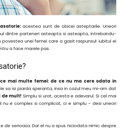
asatorie:
acestea sunt de obicei asteptarile. Uneori
unul dintre parteneri asteapta si asteapta, intrebandu-
povestea unei femei care a gasit raspunsul: iubitul ei
entru a face marele pas.
satorie?
n ce mai multe femei: de ce nu ma cere odata in
tele sa isi piarda speranta, insa in cazul meu mi-am dat
 de mult!
Simplu si urat, acesta e adevarul. Si cel mai
ul nu e complex si complicat, ci e simplu – desi uneori
te de serioasa. Dar el nu a spus niciodata nimic despre