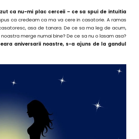
zut ca nu-mi plac cerceii – ce sa spui de intuitia
 spus ca credeam ca ma va cere in casatorie. A ramas
 casatoresc, asa de tanara. De ce sa ma leg de acum,
ia noastra merge numai bine? De ce sa nu o lasam asa?
seara aniversarii noastre, s-a ajuns de la gandul