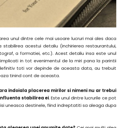
rea unul dintre cele mai usoare lucruri mai ales daca
bilirea acestui detaliu (inchirierea restaurantului,
otograf, a formatiei, etc.). Acest detaliu insa este unul
mplicati in tot evenimentul de la miri pana la parintii
definitiv toti vor depinde de aceasta data, au trebuit
meaza tinind cont de aceasta.
ara indoiala placerea mirilor si nimeni nu ar trebui
nfluenta stabilirea ei
. Este unul dintre lucrurile ce pot
isi uneasca destinele, fiind indreptatiti sa aleaga dupa
enta alegerea unei anumite date?
Cei mai multi aleg