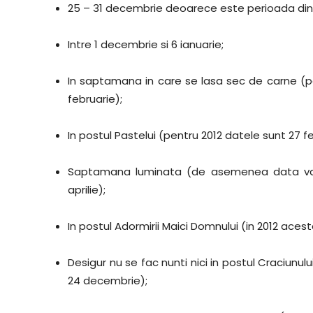
25 – 31 decembrie deoarece este perioada din
Intre 1 decembrie si 6 ianuarie;
In saptamana in care se lasa sec de carne (pe
februarie);
In postul Pastelui (pentru 2012 datele sunt 27 feb
Saptamana luminata (de asemenea data varia
aprilie);
In postul Adormirii Maici Domnului (in 2012 aces
Desigur nu se fac nunti nici in postul Craciunul
24 decembrie);