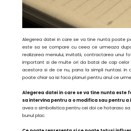
Alegerea datei in care se va tine nunta poate pa
este sa se compare cu ceea ce urmeaza dupa sta
realizarea meniului, invitatii, contractarea unui f
important si de multe ori da batai de cap celor i
acestora si de ce nu, pana la simpli nuntasi. In 
poate chiar sa isi faca planuri pentru anul ce ur
Alegerea datei in care se va tine nunta este f
sa intervina pentru a o modifica sau pentru a i
avea o simbolistica pentru cei doi ce hotarasc sa 
bunul plac.
Ce poate reprezenta si ce poate totusi influ