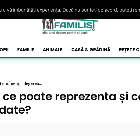
ru a vă îmbunătăți experiența. Dacă nu sunteți de acord, puteți re
OPII
FAMILIE
ANIMALE
CASĂ & GRĂDINĂ
REȚETE C
te influența alegerea...
– ce poate reprezenta și 
 date?