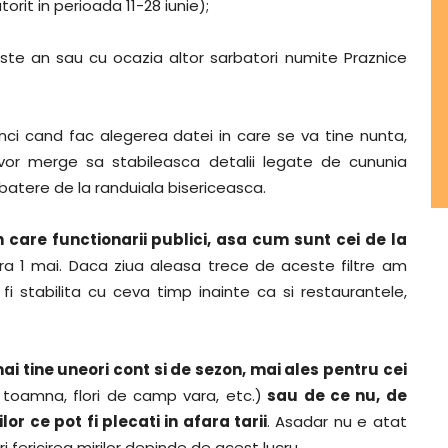
torit in perioada 11-28 iunie);
peste an sau cu ocazia altor sarbatori numite Praznice
ci cand fac alegerea datei in care se va tine nunta,
d vor merge sa stabileasca detalii legate de cununia
 abatere de la randuiala bisericeasca.
n care functionarii publici, asa cum sunt cei de la
dra 1 mai. Daca ziua aleasa trece de aceste filtre am
stabilita cu ceva timp inainte ca si restaurantele,
ai tine uneori cont si de sezon, mai ales pentru cei
i toamna, flori de camp vara, etc.)
sau de ce nu, de
or ce pot fi plecati in afara tarii
. Asadar nu e atat
i fericirea mirilor depinde de acest lucru.