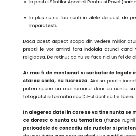
In postul Sfintilor Apostoli Pentru si Pavel (sarba
In plus nu se fac nunti in zilele de post de 
Imparatesti.
Daca acest aspect scapa din vedere mirilor atun
preotii le vor aminti fara indoiala atunci can
religioasa. De retinut ca nu se face nici un fel de
Ar mai fi de mentionat si sarbatorile legale i
starea civila, nu lucreaza
. Aici se poate inca
putea spune ca mai ramane doar ca nunta sa fi 
fotograful si formatia sau DJ-ul dorit sa fie libere.
In alegerea datei in care se va tine nunta se m
ce doresc o nunta cu tematica
(frunze rugini
perioadele de concediu ale rudelor si prietenil
de usor dupa cum pare sa alegi ziua nuntii si uneor