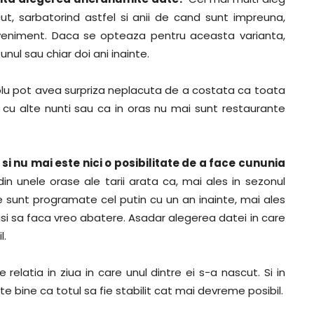
t, sarbatorind astfel si anii de cand sunt impreuna,
veniment. Daca se opteaza pentru aceasta varianta,
unul sau chiar doi ani inainte.
plu pot avea surpriza neplacuta de a costata ca toata
 cu alte nunti sau ca in oras nu mai sunt restaurante
si nu mai este nici o posibilitate de a face cununia
din unele orase ale tarii arata ca, mai ales in sezonul
ele sunt programate cel putin cu un an inainte, mai ales
usi sa faca vreo abatere. Asadar alegerea datei in care
l.
e relatia in ziua in care unul dintre ei s-a nascut. Si in
e bine ca totul sa fie stabilit cat mai devreme posibil.