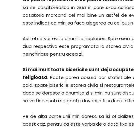
sa se casatoreasca in ziua in care s-au cunoscu
casatoria marcand cel mai bine un astfel de e
este indicat ca mirii sa faca alegerea cu cel putin 
Astfel se vor evita anumite neplaceri. Spre exem
ziua respectiva este programata la starea civila
neinchiriate pentru acea zi.
Si mai mult toate bisericile sunt deja ocupate 
religioasa
. Poate parea absurd dar statisticile 
cald, toate bisericile, starea civila si restaurant
daca se doreste o anumita zi si mirii nu sunt disp
se va tine nunta se poate dovedi a fi un lucru difici
Pe de alta parte unii miri doresc sa isi oficializez
acest caz, pentru ca este vorba de o data fixa est