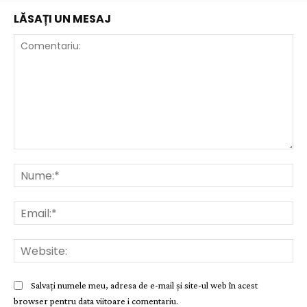
LĂSAȚI UN MESAJ
Comentariu:
Nu
Ema
Web
Salvați numele meu, adresa de e-mail și site-ul web în acest
browser pentru data viitoare i comentariu.