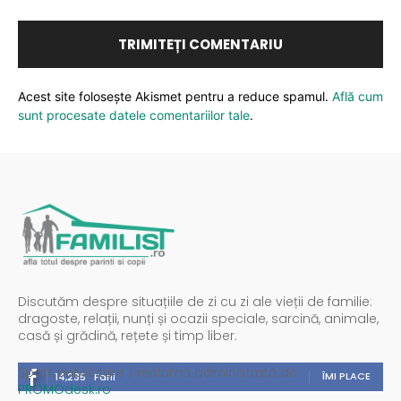
Acest site folosește Akismet pentru a reduce spamul.
Află cum
sunt procesate datele comentariilor tale
.
Discutăm despre situațiile de zi cu zi ale vieții de familie:
dragoste, relații, nunți și ocazii speciale, sarcină, animale,
casă și grădină, rețete și timp liber.
Spații publicitare / reclamă administrată de
ÎMI PLACE
14,235
Fani
PROMOdesk.ro