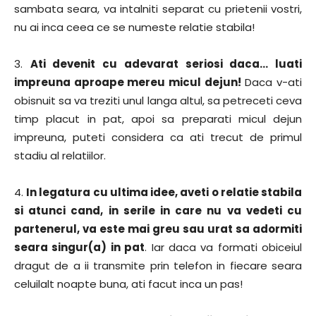
sambata seara, va intalniti separat cu prietenii vostri,
nu ai inca ceea ce se numeste relatie stabila!
3.
Ati devenit cu adevarat seriosi daca… luati
impreuna aproape mereu micul dejun!
Daca v-ati
obisnuit sa va treziti unul langa altul, sa petreceti ceva
timp placut in pat, apoi sa preparati micul dejun
impreuna, puteti considera ca ati trecut de primul
stadiu al relatiilor.
4.
In legatura cu ultima idee, aveti o relatie stabila
si atunci cand, in serile in care nu va vedeti cu
partenerul, va este mai greu sau urat sa adormiti
seara singur(a) in pat
. Iar daca va formati obiceiul
dragut de a ii transmite prin telefon in fiecare seara
celuilalt noapte buna, ati facut inca un pas!