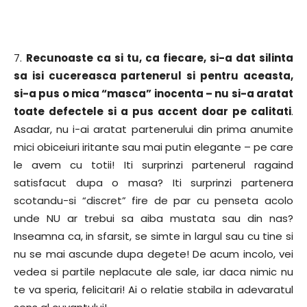
7.
Recunoaste ca si tu, ca fiecare, si-a dat silinta
sa isi cucereasca partenerul si pentru aceasta,
si-a pus o mica “masca” inocenta – nu si-a aratat
toate defectele si a pus accent doar pe calitati
.
Asadar, nu i-ai aratat partenerului din prima anumite
mici obiceiuri iritante sau mai putin elegante – pe care
le avem cu totii! Iti surprinzi partenerul ragaind
satisfacut dupa o masa? Iti surprinzi partenera
scotandu-si “discret” fire de par cu penseta acolo
unde NU ar trebui sa aiba mustata sau din nas?
Inseamna ca, in sfarsit, se simte in largul sau cu tine si
nu se mai ascunde dupa degete! De acum incolo, vei
vedea si partile neplacute ale sale, iar daca nimic nu
te va speria, felicitari! Ai o relatie stabila in adevaratul