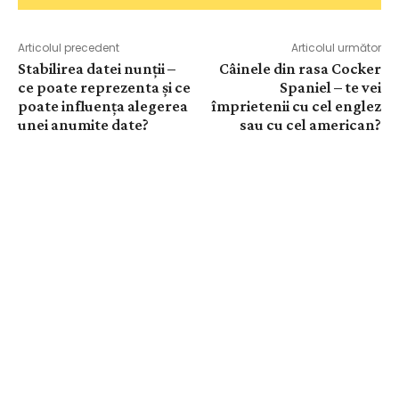
Articolul precedent
Articolul următor
Stabilirea datei nunții –
Câinele din rasa Cocker
ce poate reprezenta și ce
Spaniel – te vei
poate influența alegerea
împrietenii cu cel englez
unei anumite date?
sau cu cel american?