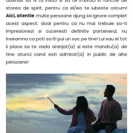
obisnuit sa fii tu insuti si sa te imbraci in functie de
starea de spirit, pentru ca el/ea te iubeste oricum!
Aici, atentie
: multe persoane ajung sa ignore complet
acest aspect: doar pentru ca nu mai trebuie sa-ti
impresionezi si cuceresti definitiv partenerul, nu
inseamna ca poti sa iti pui un sac pe tine! Lui sau ei tot
ii place sa te vada aranjat(a) si este mandru(a) de
tine atunci cand esti admirat(a) in public de alte
persoane!