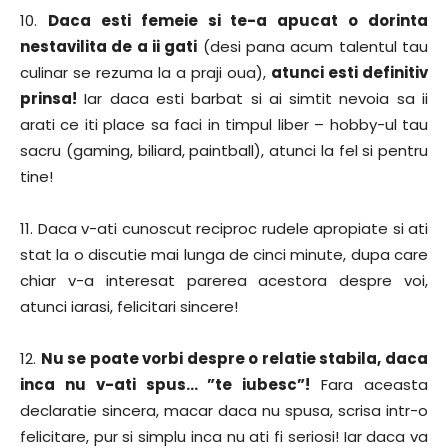
10.
Daca esti femeie si te-a apucat o dorinta
nestavilita de a ii gati
(desi pana acum talentul tau
culinar se rezuma la a praji oua),
atunci esti definitiv
prinsa!
Iar daca esti barbat si ai simtit nevoia sa ii
arati ce iti place sa faci in timpul liber – hobby-ul tau
sacru (gaming, biliard, paintball), atunci la fel si pentru
tine!
11. Daca v-ati cunoscut reciproc rudele apropiate si ati
stat la o discutie mai lunga de cinci minute, dupa care
chiar v-a interesat parerea acestora despre voi,
atunci iarasi, felicitari sincere!
12.
Nu se poate vorbi despre o relatie stabila, daca
inca nu v-ati spus… ”te iubesc”!
Fara aceasta
declaratie sincera, macar daca nu spusa, scrisa intr-o
felicitare, pur si simplu inca nu ati fi seriosi! Iar daca va