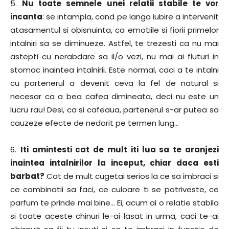
5.
Nu toate semnele unei relatii stabile te vor
incanta
: se intampla, cand pe langa iubire a intervenit
atasamentul si obisnuinta, ca emotiile si fiorii primelor
intalniri sa se diminueze. Astfel, te trezesti ca nu mai
astepti cu nerabdare sa il/o vezi, nu mai ai fluturi in
stomac inaintea intalnirii. Este normal, caci a te intalni
cu partenerul a devenit ceva la fel de natural si
necesar ca a bea cafea dimineata, deci nu este un
lucru rau! Desi, ca si cafeaua, partenerul s-ar putea sa
cauzeze efecte de nedorit pe termen lung…
6.
Iti amintesti cat de mult iti lua sa te aranjezi
inaintea intalnirilor la inceput, chiar daca esti
barbat?
Cat de mult cugetai serios la ce sa imbraci si
ce combinatii sa faci, ce culoare ti se potriveste, ce
parfum te prinde mai bine… Ei, acum ai o relatie stabila
si toate aceste chinuri le-ai lasat in urma, caci te-ai