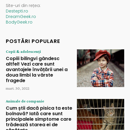
Site-uri din rețea:
Destepti.ro
DreamGeek.ro
BodyGeek.ro
POSTĂRI POPULARE
Copii & adolescenți
Copiii bilingvi gândesc
altfel! Vezi care sunt
avantajele învățării unei a
doua limbi la vârste
fragede
mart. 30, 2022
Animale de companie
Cum știi dacă pisica ta este
bolnavă? Iată care sunt
principalele simptome care
trădează starea ei de