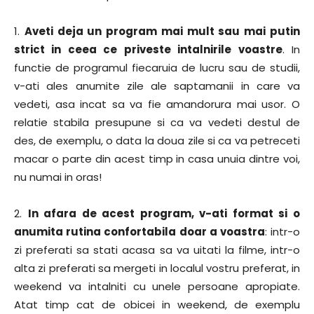
1.
Aveti deja un program mai mult sau mai putin
strict in ceea ce priveste intalnirile voastre
. In
functie de programul fiecaruia de lucru sau de studii,
v-ati ales anumite zile ale saptamanii in care va
vedeti, asa incat sa va fie amandorura mai usor. O
relatie stabila presupune si ca va vedeti destul de
des, de exemplu, o data la doua zile si ca va petreceti
macar o parte din acest timp in casa unuia dintre voi,
nu numai in oras!
2.
In afara de acest program, v-ati format si o
anumita rutina confortabila doar a voastra
: intr-o
zi preferati sa stati acasa sa va uitati la filme, intr-o
alta zi preferati sa mergeti in localul vostru preferat, in
weekend va intalniti cu unele persoane apropiate.
Atat timp cat de obicei in weekend, de exemplu