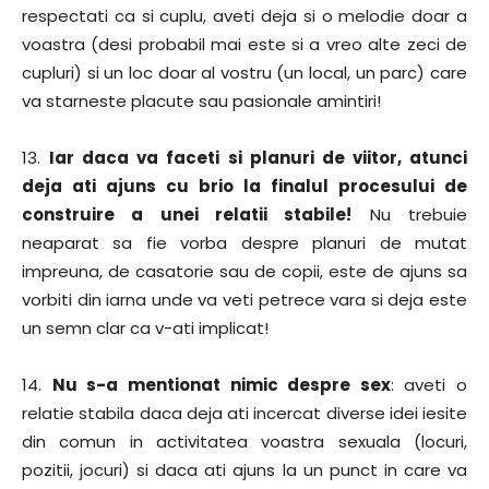
respectati ca si cuplu, aveti deja si o melodie doar a
voastra (desi probabil mai este si a vreo alte zeci de
cupluri) si un loc doar al vostru (un local, un parc) care
va starneste placute sau pasionale amintiri!
13.
Iar daca va faceti si planuri de viitor, atunci
deja ati ajuns cu brio la finalul procesului de
construire a unei relatii stabile!
Nu trebuie
neaparat sa fie vorba despre planuri de mutat
impreuna, de casatorie sau de copii, este de ajuns sa
vorbiti din iarna unde va veti petrece vara si deja este
un semn clar ca v-ati implicat!
14.
Nu s-a mentionat nimic despre sex
: aveti o
relatie stabila daca deja ati incercat diverse idei iesite
din comun in activitatea voastra sexuala (locuri,
pozitii, jocuri) si daca ati ajuns la un punct in care va