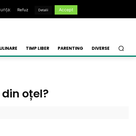
nunța:
Accept
Refuz
Detalii
ULINARE
TIMP LIBER
PARENTING
DIVERSE
 din oțel?