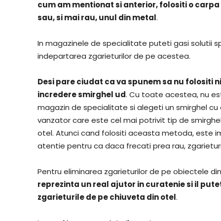
cum am mentionat si anterior, folositi o car
sau, si mai rau, unul din metal
.
In magazinele de specialitate puteti gasi solutii spe
indepartarea zgarieturilor de pe acestea.
Desi pare ciudat ca va spunem sa nu folositi ni
incredere smirghel ud
. Cu toate acestea, nu este
magazin de specialitate si alegeti un smirghel cu o 
vanzator care este cel mai potrivit tip de smirghe
otel. Atunci cand folositi aceasta metoda, este i
atentie pentru ca daca frecati prea rau, zgarieturil
Pentru eliminarea zgarieturilor de pe obiectele din
reprezinta un real ajutor in curatenie si il put
zgarieturile de pe chiuveta din otel
.