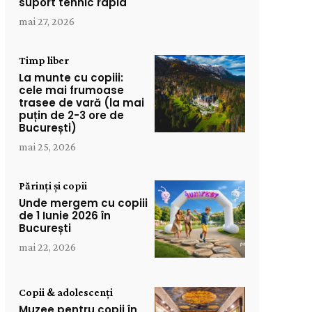
suport tehnic rapid
mai 27, 2026
Timp liber
La munte cu copiii:
cele mai frumoase
trasee de vară (la mai
puțin de 2-3 ore de
București)
mai 25, 2026
Părinți și copii
Unde mergem cu copiii
de 1 Iunie 2026 în
București
mai 22, 2026
Copii & adolescenți
Muzee pentru copii în