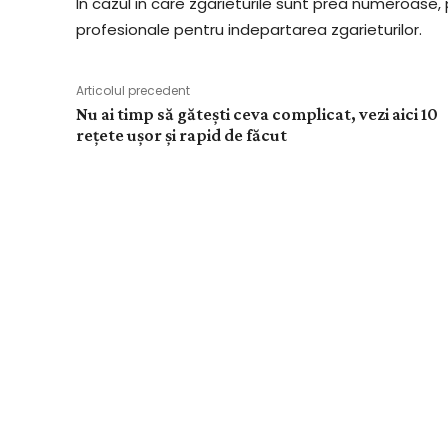
In cazul in care zgarieturile sunt prea numeroase, p
profesionale pentru indepartarea zgarieturilor.
Articolul precedent
Nu ai timp să gătești ceva complicat, vezi aici 10
rețete ușor și rapid de făcut