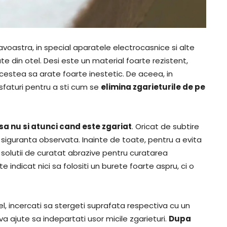
voastra, in special aparatele electrocasnice si alte
e din otel. Desi este un material foarte rezistent,
acestea sa arate foarte inestetic. De aceea, in
faturi pentru a sti cum se
elimina zgarieturile de pe
sa nu si atunci cand este zgariat
. Oricat de subtire
cu siguranta observata. Inainte de toate, pentru a evita
ti solutii de curatat abrazive pentru curatarea
 indicat nici sa folositi un burete foarte aspru, ci o
el, incercati sa stergeti suprafata respectiva cu un
 ajute sa indepartati usor micile zgarieturi.
Dupa