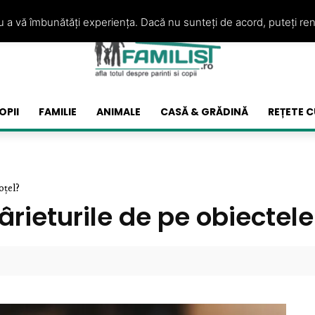
ru a vă îmbunătăți experiența. Dacă nu sunteți de acord, puteți re
OPII
FAMILIE
ANIMALE
CASĂ & GRĂDINĂ
REȚETE C
oțel?
rieturile de pe obiectele