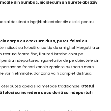
pa moale din bumbac, nicidecum un burete abraziv
cial destinate ingrijirii obiectelor din otel si pentru
cio carpa cu o textura dura, puteti folosi cu
 indicat sa folositi orice tip de smirghel. Mergeti la un
textura foarte fina, il puteti intreba chiar pe
l pentru indepartarea zgarieturilor de pe obiectele din
mportant sa frecati zonele zgariate cu foarte mare
e vor fi eliminate, dar zona va fi complet distrusa.
 otel puteti apela si la metode traditionale.
Otetul
eti folosi cu incredere daca doriti sa indepartati