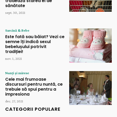
trădează starea ei de
sănătate
sept. 30, 2021
Sarcină & Bebe
Este fată sau băiat? Vezi ce
semne îți indică sexul
bebelușului potrivit
tradiției!
nov. 1, 2021
Nunți și mirese
Cele mai frumoase
discursuri pentru nuntă, ce
trebuie să spui pentru a
impresiona
dec. 27, 2021
CATEGORII POPULARE