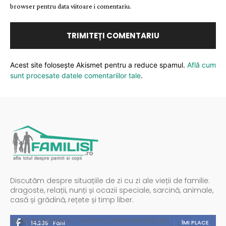
browser pentru data viitoare i comentariu.
Acest site folosește Akismet pentru a reduce spamul.
Află cum
sunt procesate datele comentariilor tale
.
Discutăm despre situațiile de zi cu zi ale vieții de familie:
dragoste, relații, nunți și ocazii speciale, sarcină, animale,
casă și grădină, rețete și timp liber.
Spații publicitare / reclamă administrată de
ÎMI PLACE
14,235
Fani