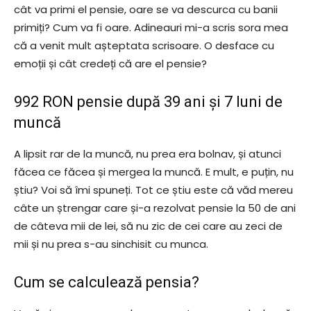
cât va primi el pensie, oare se va descurca cu banii
primiți? Cum va fi oare. Adineauri mi-a scris sora mea
că a venit mult așteptata scrisoare. O desface cu
emoții și cât credeți că are el pensie?
992 RON pensie după 39 ani și 7 luni de
muncă
A lipsit rar de la muncă, nu prea era bolnav, și atunci
făcea ce făcea și mergea la muncă. E mult, e puțin, nu
știu? Voi să îmi spuneți. Tot ce știu este că văd mereu
câte un ștrengar care și-a rezolvat pensie la 50 de ani
de câteva mii de lei, să nu zic de cei care au zeci de
mii și nu prea s-au sinchisit cu munca.
Cum se calculează pensia?