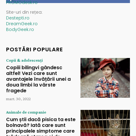
PROMOdesk.ro
Site-uri din rețea:
Destepti.ro
DreamGeek.ro
BodyGeek.ro
POSTĂRI POPULARE
Copii & adolescenți
Copiii bilingvi gândesc
altfel! Vezi care sunt
avantajele învățării unei a
doua limbi la vârste
fragede
mart. 30, 2022
Animale de companie
Cum știi dacă pisica ta este
bolnavă? Iată care sunt
principalele simptome care