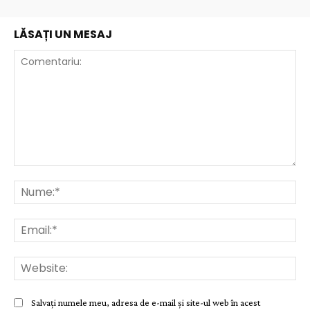
LĂSAȚI UN MESAJ
Comentariu:
Nu
Ema
Web
Salvați numele meu, adresa de e-mail și site-ul web în acest