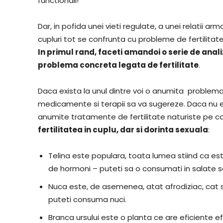
functionali!
Dar, in pofida unei vieti regulate, a unei relatii
cupluri tot se confrunta cu probleme de fertilitate
In primul rand, faceti amandoi o serie de anal
problema concreta legata de fertilitate
.
Daca exista la unul dintre voi o anumita problema
medicamente si terapii sa va sugereze. Daca nu e
anumite tratamente de fertilitate naturiste pe ca
fertilitatea in cuplu, dar si dorinta sexuala
:
Telina este populara, toata lumea stiind ca es
de hormoni – puteti sa o consumati in salate s
Nuca este, de asemenea, atat afrodiziac, cat si ef
puteti consuma nuci.
Branca ursului este o planta ce are eficiente efec