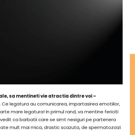
le, sa mentineti vie atractia dintre voi –
. Ce legatura au comunicarea, impartasirea emotiilor,
oarte mare legatura! In primul rand, va mentine fericiti
 dovedit ca barbatii care se simt nesiguri pe partenera
titate mult mai mica, drastic scazuta, de spermatozoizi