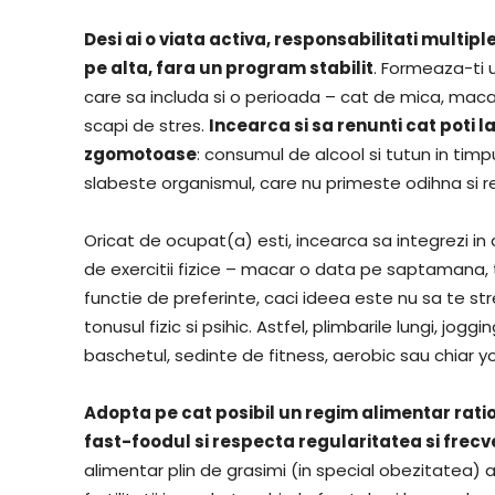
Desi ai o viata activa, responsabilitati multiple
pe alta, fara un program stabilit
. Formeaza-ti u
care sa includa si o perioada – cat de mica, macar
scapi de stres.
Incearca si sa renunti cat poti l
zgomotoase
: consumul de alcool si tutun in timp
slabeste organismul, care nu primeste odihna si 
Oricat de ocupat(a) esti, incearca sa integrezi in 
de exercitii fizice – macar o data pe saptamana, 
functie de preferinte, caci ideea este nu sa te stres
tonusul fizic si psihic. Astfel, plimbarile lungi, joggi
baschetul, sedinte de fitness, aerobic sau chiar 
Adopta pe cat posibil un regim alimentar ratio
fast-foodul si respecta regularitatea si frec
alimentar plin de grasimi (in special obezitatea) a