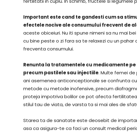
fertilitatii in cuplu. In schimb, fructele si legume
Important este cand te gandesti cum sa stimulez
efectele nocive ale consumului frecvent de al
aceste obiceiuri. Nu iti spune nimeni sa nu mai bei
cu bine peste o zi fara sa te relaxezi cu un pahar d
frecventa consumului.
Renunta la tratamentele cu medicamente pe ba
precum pastilele sau injectiile
. Multe femei de
ani asemenea anticonceptionale se confrunta cu g
metode cu metode inofensive, precum diafragma. T
proteja impotriva bolilor ce pot afecta fertilitate
stilul tau de viata, de varsta ta si mai ales de sfat
Starea ta de sanatate este deosebit de importanta i
asa ca asigura-te ca faci un consult medical perio