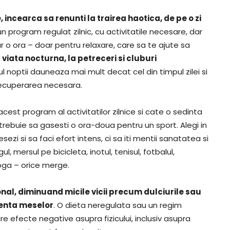
, incearca sa renunti la trairea haotica, de pe o zi
n program regulat zilnic, cu activitatile necesare, dar
 o ora – doar pentru relaxare, care sa te ajute sa
a viata nocturna, la petreceri si cluburi
ul noptii dauneaza mai mult decat cel din timpul zilei si
recuperarea necesara.
acest program al activitatilor zilnice si cate o sedinta
trebuie sa gasesti o ora-doua pentru un sport. Alegi in
ezi si sa faci efort intens, ci sa iti mentii sanatatea si
ngul, mersul pe bicicleta, inotul, tenisul, fotbalul,
yoga – orice merge.
nal, diminuand micile vicii precum dulciurile sau
venta meselor
. O dieta neregulata sau un regim
re efecte negative asupra fizicului, inclusiv asupra