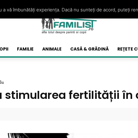
ru a vă îmbunătăți experiența. Dacă nu sunteți de acord, puteți re
OPII
FAMILIE
ANIMALE
CASĂ & GRĂDINĂ
REȚETE C
plu
stimularea fertilității în