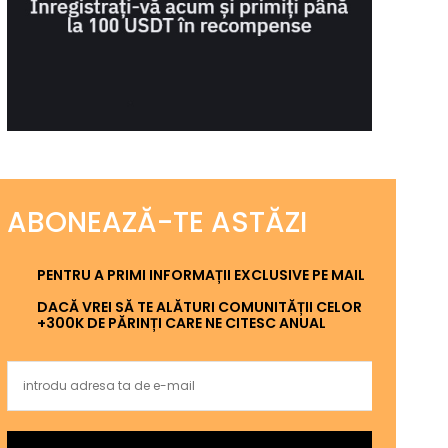
ABONEAZĂ-TE ASTĂZI
PENTRU A PRIMI INFORMAȚII EXCLUSIVE PE MAIL
DACĂ VREI SĂ TE ALĂTURI COMUNITĂȚII CELOR
+300K DE PĂRINȚI CARE NE CITESC ANUAL