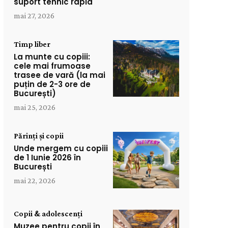
suport tehnic rapid
mai 27, 2026
Timp liber
La munte cu copiii:
cele mai frumoase
trasee de vară (la mai
puțin de 2-3 ore de
București)
mai 25, 2026
Părinți și copii
Unde mergem cu copiii
de 1 Iunie 2026 în
București
mai 22, 2026
Copii & adolescenți
Muzee pentru copii în