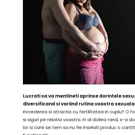
Lucrati sa va mentineti aprinse dorintele sexua
diversificand si variind rutina voastra sexuala
increderea si atractia cu fertilitatea in cuplu? O f
si siguri pe relatia voastra. In al doilea rand, s-a
lor si care se tem sa nu fie inselati produc o can