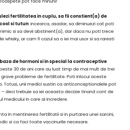
le proaspete pot face minuni!
i fertilitatea in cuplu, sa fii constient(a) de
cool si tutun
: incearca, asadar, sa diminuezi cat poti
 nimic si sa devii abstinent(a), dar daca nu poti trece
e whisky, ar cam fi cazul sa o iei mai usor si sa raresti
za de hormoni si in special la contraceptive
 peste 30 de ani care au luat timp de mai mult de trei
rave probleme de fertilitate. Poti inlocui aceste
otusi, unii medici sustin ca anticonceptionalele pot
a – deci trebuie sa iei aceasta decizie tinand cont de
ul medicului in care ai incredere.
n mentinerea fertilitatii si in purtarea unei sarcini,
dic si ca faci toate vaccinurile necesare.