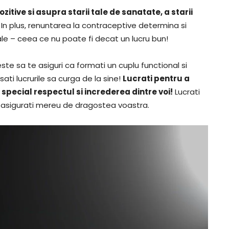
itive si asupra starii tale de sanatate, a starii
. In plus, renuntarea la contraceptive determina si
uale – ceea ce nu poate fi decat un lucru bun!
ste sa te asiguri ca formati un cuplu functional si
asati lucrurile sa curga de la sine!
Lucrati pentru a
special respectul si increderea dintre voi!
Lucrati
va asigurati mereu de dragostea voastra.