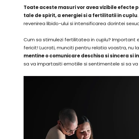
Toate aceste masuri vor avea vizibile efecte poz
tale de spirit, a energiei si a fertilitatii in cuplu
revenirea libido-ului si intensificarea dorintei sex
Cum sa stimulezi fertilitatea in cuplu? Important e
fericit! Lucrati, munciti pentru relatia voastra, nu l
mentine o comunicare deschisa si sincera si in 
sa va impartasiti emotiile si sentimentele si sa 