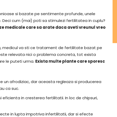
 armonioase si bazate pe sentimente profunde, unele
. Deci cum (mai) poti sa stimulezi fertilitatea in cuplu?
ize medicale care sa arate daca aveti vreunul vreo
, medicul va sti ce tratament de fertilitate bazat pe
ste relevata nici o problema concreta, tot exista
re le puteti urma.
Exista multe plante care sporesc
te un afrodiziac, dar aceasta regleaza si producerea
au ca suc.
icienta in cresterea fertilitatii. In loc de chipsuri,
te in lupta impotriva infertilitatii, dar si efecte