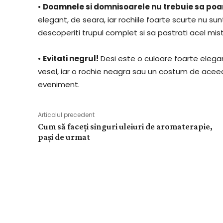
•
Doamnele si domnisoarele nu trebuie sa poar
elegant, de seara, iar rochiile foarte scurte nu su
descoperiti trupul complet si sa pastrati acel mist
•
Evitati negrul!
Desi este o culoare foarte elega
vesel, iar o rochie neagra sau un costum de aceea
eveniment.
Articolul precedent
Cum să faceți singuri uleiuri de aromaterapie,
pași de urmat