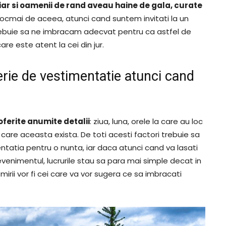
iar si oamenii de rand aveau haine de gala, curate
i tocmai de aceea, atunci cand suntem invitati la un
trebuie sa ne imbracam adecvat pentru ca astfel de
re este atent la cei din jur.
terie de vestimentatie atunci cand
oferite anumite detalii
: ziua, luna, orele la care au loc
n care aceasta exista. De toti acesti factori trebuie sa
ntatia pentru o nunta, iar daca atunci cand va lasati
evenimentul, lucrurile stau sa para mai simple decat in
irii vor fi cei care va vor sugera ce sa imbracati