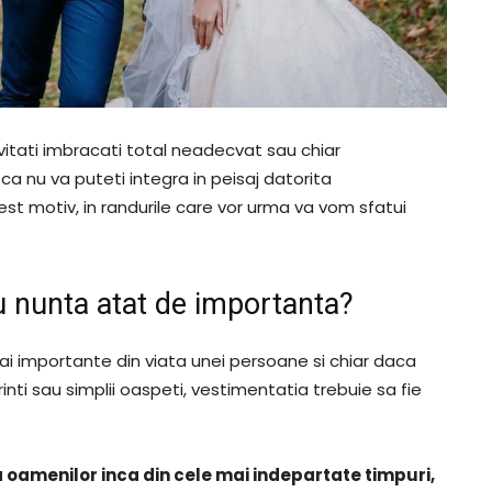
nvitati imbracati total neadecvat sau chiar
ca nu va puteti integra in peisaj datorita
st motiv, in randurile care vor urma va vom sfatui
u nunta atat de importanta?
i importante din viata unei persoane si chiar daca
arinti sau simplii oaspeti, vestimentatia trebuie sa fie
a oamenilor inca din cele mai indepartate timpuri,