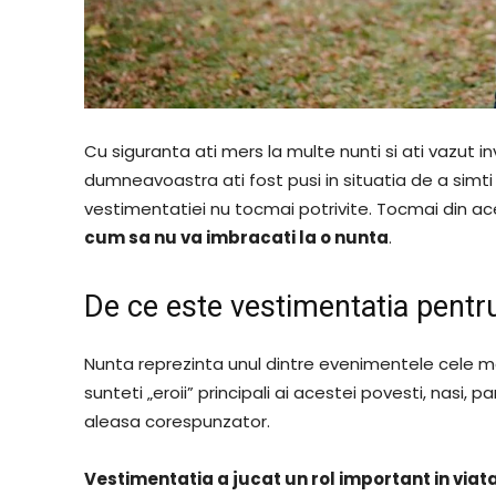
Cu siguranta ati mers la multe nunti si ati vazut i
dumneavoastra ati fost pusi in situatia de a simti 
vestimentatiei nu tocmai potrivite. Tocmai din ace
cum sa nu va imbracati la o nunta
.
De ce este vestimentatia pentr
Nunta reprezinta unul dintre evenimentele cele ma
sunteti „eroii” principali ai acestei povesti, nasi, p
aleasa corespunzator.
Vestimentatia a jucat un rol important in viat