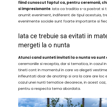
fiind cunoscut faptul ca, pentru ceremonii, ch
si impresionante
. Iata ca traditia s-a pastrat s
anumit eveniment, indiferent de tipul acestuia, 
evenimente sociale sunt foarte importante si fieca
Iata ce trebuie sa evitati in ma
mergeti la o nunta
Atunci cand sunteti invitati la o nunta va sunt 
ceremoniile si receptia, dar si tematica, in cazul i
tineti cont in momentul in care va alegeti vestime
infleuntati doar de anotimp si ora la care are loc 
cazul unei nunti tematice deoarece, in acest caz, m
pentru a respecta tema abordata.