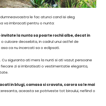
e dumneavoastra le fac atunci cand isi aleg
sa va imbracati pentru o nunta:
nvitate la nunta sa poarte rochii albe, decat in
 o culoare deosebita, in cadrul unui astfel de
asa ca nu incercati sa o eclipsati.
t
. Cu siguranta ati mers la nunti si ati vazut persoane
 fiecare zi si imbratisati o vestimentatie eleganta,
tate.
acati in blugi, camasa si cravata, carora sa le mai
teresanta, aceasta se potriveste tot biroului, nefiind o