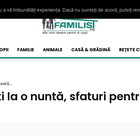
ru a vă îmbunătăți experiența. Dacă nu sunteți de acord, puteți re
OPII
FAMILIE
ANIMALE
CASĂ & GRĂDINĂ
REȚETE C
nută...
la o nuntă, sfaturi pent