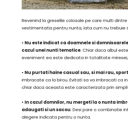
Revenind la greselile colosale pe care multi dintr
vestimentatia pentru nunta, iata cum nu trebuie 
•
Nu este indicat ca doamnele si domnisoarele i
cazul unei nunti tematice
. Chiar daca albul este
eveniment ea este dedicata in totalitate miresei, 
•
Nu purtati haine casual sau, si mai rau, spor
imbracate ca la birou. Evitati sa va imbracati ca in
chiar daca aceasta este caracterizata prin simpli
•
In cazul domnilor, nu mergeti la o nunta imbr
adaugati si un sacou
. Desi pare o combinatie in
alegere indicata pentru o nunta.