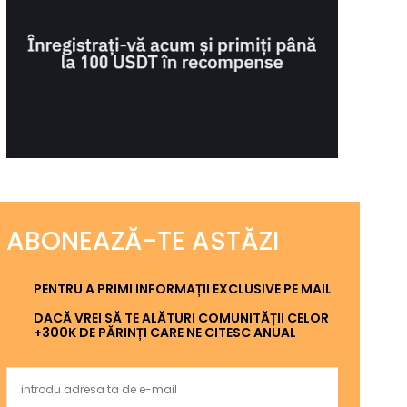
ABONEAZĂ-TE ASTĂZI
PENTRU A PRIMI INFORMAȚII EXCLUSIVE PE MAIL
DACĂ VREI SĂ TE ALĂTURI COMUNITĂȚII CELOR
+300K DE PĂRINȚI CARE NE CITESC ANUAL