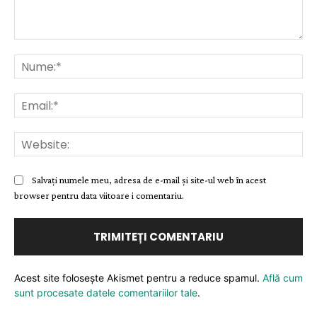
Comentariu:
Nu
Ema
Web
Salvați numele meu, adresa de e-mail și site-ul web în acest
browser pentru data viitoare i comentariu.
Acest site folosește Akismet pentru a reduce spamul.
Află cum
sunt procesate datele comentariilor tale
.