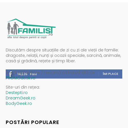
Discutăm despre situațiile de zi cu zi ale vieții de familie:
dragoste, relații, nunți și ocazii speciale, sarcină, animale,
casă și grădină, rețete și timp liber.
Spații publicitare / reclamă administrată de
ÎMI PLACE
14,235
Fani
PROMOdesk.ro
Site-uri din rețea:
Destepti.ro
DreamGeek.ro
BodyGeek.ro
POSTĂRI POPULARE