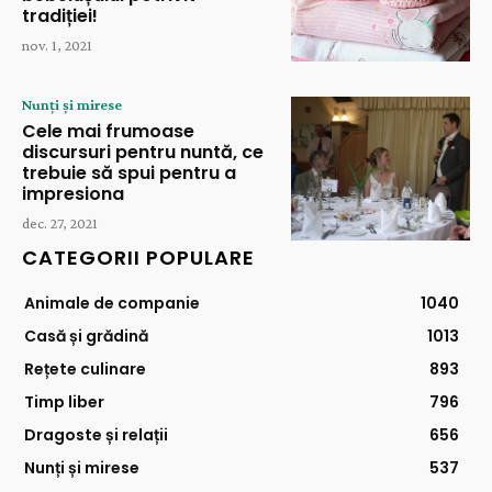
tradiției!
nov. 1, 2021
Nunți și mirese
Cele mai frumoase
discursuri pentru nuntă, ce
trebuie să spui pentru a
impresiona
dec. 27, 2021
CATEGORII POPULARE
Animale de companie
1040
Casă și grădină
1013
Rețete culinare
893
Timp liber
796
Dragoste și relații
656
Nunți și mirese
537