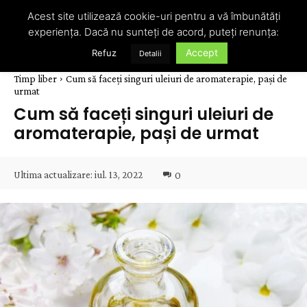
Acest site utilizează cookie-uri pentru a vă îmbunătăți
experiența. Dacă nu sunteți de acord, puteți renunța:
Accept
Refuz
Detalii
Timp liber
Cum să faceți singuri uleiuri de aromaterapie, pași de
urmat
Cum să faceți singuri uleiuri de
aromaterapie, pași de urmat
Ultima actualizare:
iul. 13, 2022
0