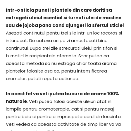
Intr-o sticla puneti plantele din care doriti sa
extrageti uleiul esential si turnati ulei de masline
sau de jojoba pana cand ajungeti la sfertul sticlei
.
Asezati continutul pentu trei zile intr-un loc racoros si
intunecat. De cateva ori pe zi amestecati bine
continutul. Dupa trei zile strecurati uleiul prin tifon si
turnati-l in recipientele aferente. S-ar putea ca
aceasta metoda sa nu extraga chiar toata aroma
plantelor folosite asa ca, pentru intensificarea
aromelor, puteti repeta actiunea.
In acest fel va veti putea bucura de arome 100%
naturale
. Veti putea folosi aceste uleiuri atat in
lampile pentru aromaterapie, cat si pentru masaj,
pentru baie si pentru a improspata aerul din locuinta.
Veti vedea ca aceasta activitate de timp liber va va