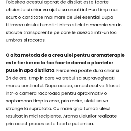
Folosirea acestui aparat de distilat este foarte
eficienta si chiar va ajuta sa creati intr-un timp mai
scurt o cantitate mai mare de ulei esential. Dupa
filtrarea uleiului turnati-l intr-o sticluta maronie sau in
sticlute transparente pe care le asezati intr-un loc
umbros si racoros.
O alta metoda de a crea ulei pentru aromaterapie
este fierberea la foc foarte domol a plantelor
puse in apa distilata
. Fierberea poate dura chiar si
24 de ore, timp in care va trebui sa supravegheati
mereu continutul. Dupa aceea, amestecul va fi lasat
intr-o camera racoroasa pentru aproximativ o
saptamana timp in care, prin racire, uleiul se va
strange la suprafata. Cu mare grija turnati uleiul
rezultat in mici recipiente. Aroma uleiurilor realizate
prin acest proces este foarte puternica.