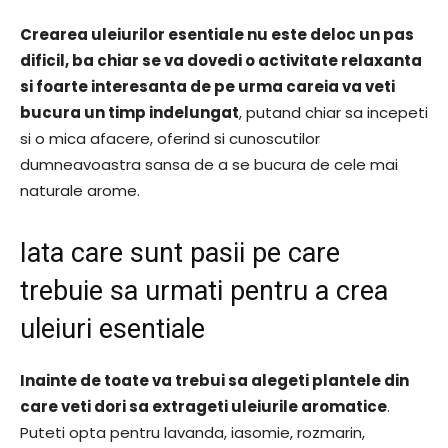
Crearea uleiurilor esentiale nu este deloc un pas
dificil, ba chiar se va dovedi o activitate relaxanta
si foarte interesanta de pe urma careia va veti
bucura un timp indelungat
, putand chiar sa incepeti
si o mica afacere, oferind si cunoscutilor
dumneavoastra sansa de a se bucura de cele mai
naturale arome.
Iata care sunt pasii pe care
trebuie sa urmati pentru a crea
uleiuri esentiale
Inainte de toate va trebui sa alegeti plantele din
care veti dori sa extrageti uleiurile aromatice
.
Puteti opta pentru lavanda, iasomie, rozmarin,