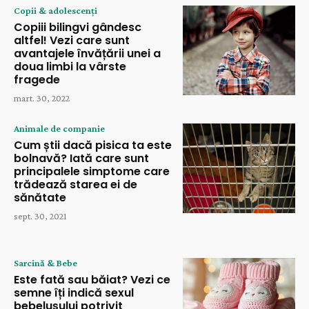
Copii & adolescenți
Copiii bilingvi gândesc
altfel! Vezi care sunt
avantajele învățării unei a
doua limbi la vârste
fragede
mart. 30, 2022
Animale de companie
Cum știi dacă pisica ta este
bolnavă? Iată care sunt
principalele simptome care
trădează starea ei de
sănătate
sept. 30, 2021
Sarcină & Bebe
Este fată sau băiat? Vezi ce
semne îți indică sexul
bebelușului potrivit