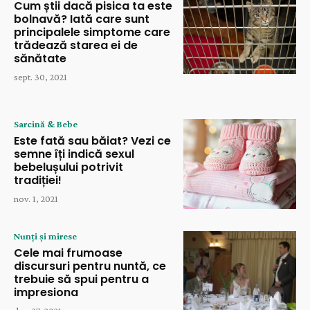
Cum știi dacă pisica ta este
bolnavă? Iată care sunt
principalele simptome care
trădează starea ei de
sănătate
sept. 30, 2021
Sarcină & Bebe
Este fată sau băiat? Vezi ce
semne îți indică sexul
bebelușului potrivit
tradiției!
nov. 1, 2021
Nunți și mirese
Cele mai frumoase
discursuri pentru nuntă, ce
trebuie să spui pentru a
impresiona