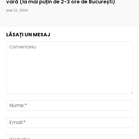
vară (la mai puțin de 2-3 ore de București)
mai 25, 2026
LĂSAȚI UN MESAJ
Comentariu:
Nu
Ema
Web