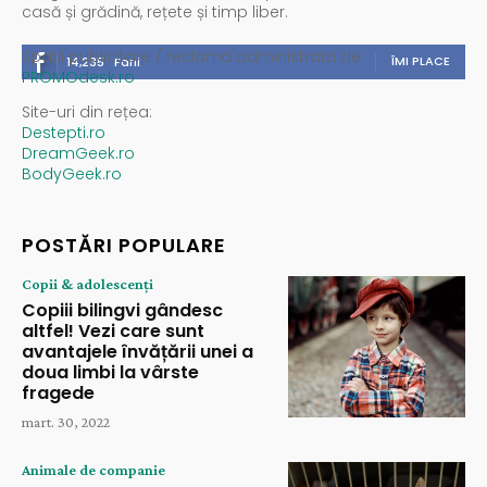
casă și grădină, rețete și timp liber.
Spații publicitare / reclamă administrată de
ÎMI PLACE
14,235
Fani
PROMOdesk.ro
Site-uri din rețea:
Destepti.ro
DreamGeek.ro
BodyGeek.ro
POSTĂRI POPULARE
Copii & adolescenți
Copiii bilingvi gândesc
altfel! Vezi care sunt
avantajele învățării unei a
doua limbi la vârste
fragede
mart. 30, 2022
Animale de companie