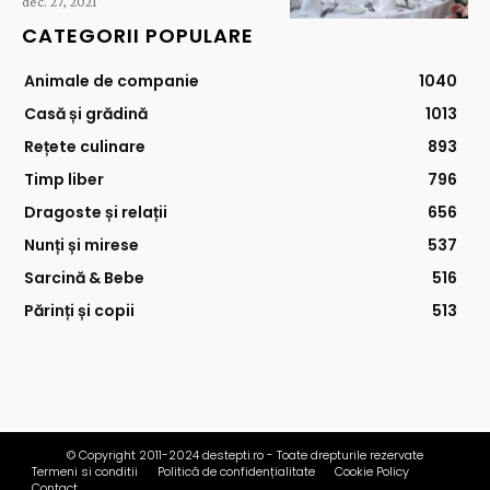
dec. 27, 2021
CATEGORII POPULARE
Animale de companie
1040
Casă și grădină
1013
Rețete culinare
893
Timp liber
796
Dragoste și relații
656
Nunți și mirese
537
Sarcină & Bebe
516
Părinți și copii
513
© Copyright 2011-2024 destepti.ro - Toate drepturile rezervate
Termeni si conditii
Politică de confidențialitate
Cookie Policy
Contact