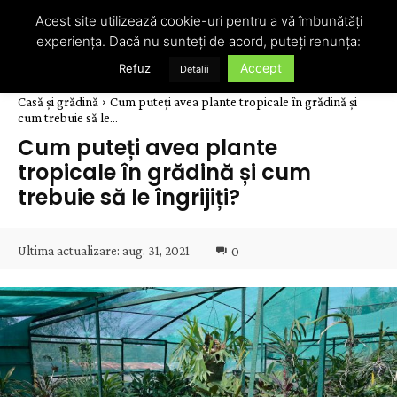
Acest site utilizează cookie-uri pentru a vă îmbunătăți
experiența. Dacă nu sunteți de acord, puteți renunța:
Accept
Refuz
Detalii
Casă și grădină
Cum puteți avea plante tropicale în grădină și
cum trebuie să le...
Cum puteți avea plante
tropicale în grădină și cum
trebuie să le îngrijiți?
Ultima actualizare:
aug. 31, 2021
0