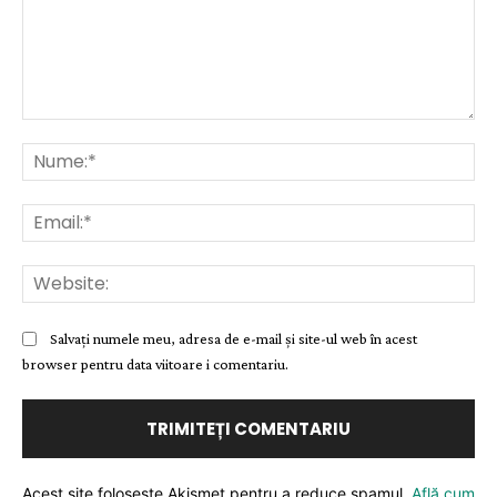
Comentariu:
Nu
Ema
Web
Salvați numele meu, adresa de e-mail și site-ul web în acest
browser pentru data viitoare i comentariu.
Acest site folosește Akismet pentru a reduce spamul.
Află cum