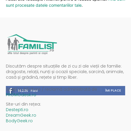
sunt procesate datele comentariilor tale
.
Discutăm despre situațiile de zi cu zi ale vieții de familie:
dragoste, relații, nunți și ocazii speciale, sarcină, animale,
casă și grădină, rețete și timp liber.
Spații publicitare / reclamă administrată de
ÎMI PLACE
14,235
Fani
PROMOdesk.ro
Site-uri din rețea:
Destepti.ro
DreamGeek.ro
BodyGeek.ro