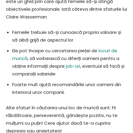
este un ghid prin care ajută femeile să-și atingă
obiectivele profesionale. Iată câteva dintre sfaturile lui
Claire Wasserman:
Femeile trebuie să-și cunoască propria valoare și
să aibă grijă de aspectul lor
Ele pot începe cu cercetarea pieței de
locuri de
muncă
, să vorbească cu diferiți oameni pentru a
obține informații despre
job-uri
, eventual să facă și
comparații salariale
Foarte mult ajută recomandările unor oameni din
interiorul unor companii.
Alte sfaturi în căutarea unui loc de muncă sunt: Fii
răbdătoare, perseverentă, gândește pozitiv, nu te
mulțumi cu puțin! Cere ajutor dacă te-a cuprins
depresia sau anxietatea!