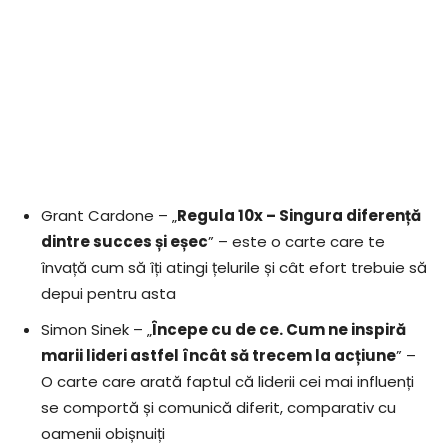
Grant Cardone – „
Regula 10x – Singura diferență
dintre succes și eșec
” – este o carte care te
învață cum să îți atingi țelurile și cât efort trebuie să
depui pentru asta
Simon Sinek – „
Începe cu de ce. Cum ne inspiră
marii lideri astfel încât să trecem la acțiune
” –
O carte care arată faptul că liderii cei mai influenți
se comportă și comunică diferit, comparativ cu
oamenii obișnuiți