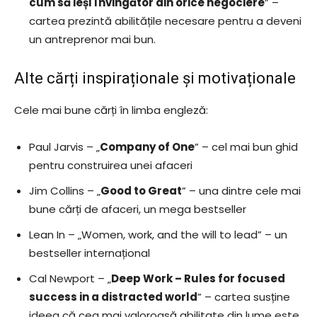
cum să ieși învingător din orice negociere
” –
cartea prezintă abilitățile necesare pentru a deveni
un antreprenor mai bun.
Alte cărți inspiraționale și motivaționale
Cele mai bune cărți în limba engleză:
Paul Jarvis – „
Company of One
” – cel mai bun ghid
pentru construirea unei afaceri
Jim Collins – „
Good to Great
” – una dintre cele mai
bune cărți de afaceri, un mega bestseller
Lean In – „Women, work, and the will to lead” – un
bestseller internațional
Cal Newport – „
Deep Work – Rules for focused
success in a distracted world
” – cartea susține
ideea că cea mai valoroasă abilitate din lume este