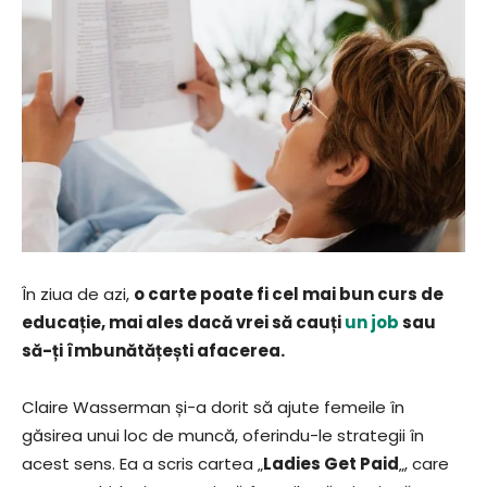
În ziua de azi,
o carte poate fi cel mai bun curs de
educație, mai ales dacă vrei să cauți
un job
sau
să-ți îmbunătățești afacerea.
Claire Wasserman și-a dorit să ajute femeile în
găsirea unui loc de muncă, oferindu-le strategii în
acest sens. Ea a scris cartea „
Ladies Get Paid
„, care