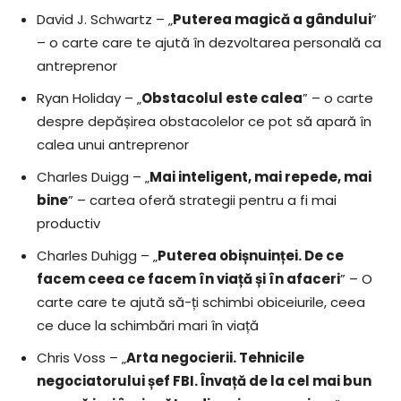
David J. Schwartz – „
Puterea magică a gândului
”
– o carte care te ajută în dezvoltarea personală ca
antreprenor
Ryan Holiday – „
Obstacolul este calea
” – o carte
despre depășirea obstacolelor ce pot să apară în
calea unui antreprenor
Charles Duigg – „
Mai inteligent, mai repede, mai
bine
” – cartea oferă strategii pentru a fi mai
productiv
Charles Duhigg – „
Puterea obișnuinței. De ce
facem ceea ce facem în viață și în afaceri
” – O
carte care te ajută să-ți schimbi obiceiurile, ceea
ce duce la schimbări mari în viață
Chris Voss – „
Arta negocierii. Tehnicile
negociatorului șef FBI. Învață de la cel mai bun