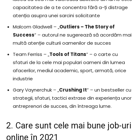
capacitatea de a te concentra fără a-ți distrage
atenția asupra unei sarcini solicitante
Malcom Gladwell – „
Outliers – The Story of
Success
” – autorul ne sugerează să acordăm mai
multă atenție culturii oamenilor de succes
Team Ferriss – „
Tools of Titans
” – o carte cu
sfaturi de la cele mai populari oameni din lumea
afacerilor, mediul academic, sport, armată, orice
industrie
Gary Vaynerchuk – „
Crushing It
” – un bestseller cu
strategii, sfaturi, tactici extrase din experiența unor
antreprenori de succes, din întreaga lume.
2. Care sunt cele mai bune job-uri
online în 2021