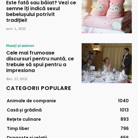
Este fată sau băiat? Vezi ce
semne îți indică sexul
bebelușului potrivit
tradiției!
nov. 1, 2021
Nunți și mirese
Cele mai frumoase
discursuri pentru nuntă, ce
trebuie să spui pentru a
impresiona
dec. 27, 2021
CATEGORII POPULARE
Animale de companie
1040
Casă și grădină
1013
Rețete culinare
893
Timp liber
796
Dragoste și relații
656