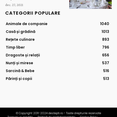
dec. 27, 2021
CATEGORII POPULARE
Animale de companie
1040
Casă și grădină
1013
Rețete culinare
893
Timp liber
796
Dragoste și relații
656
Nunți și mirese
537
Sarcină & Bebe
516
Părinți și copii
513
© Copyright 2011-2024 destepti.ro - Toate drepturile rezervate
Termeni si conditii
Politică de confidențialitate
Cookie Policy