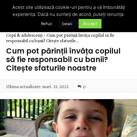
Acest site utilizează cookie-uri pentru a vă îmbunătăți
experiența. Dacă nu sunteți de acord, puteți renunța:
Accept
Refuz
Detalii
Copii & adolescenți
Cum pot părinții învăța copilul să fie
responsabil cu banii? Citește sfaturile...
Cum pot părinții învăța copilul
să fie responsabil cu banii?
Citește sfaturile noastre
Ultima actualizare:
mart. 25, 2022
0