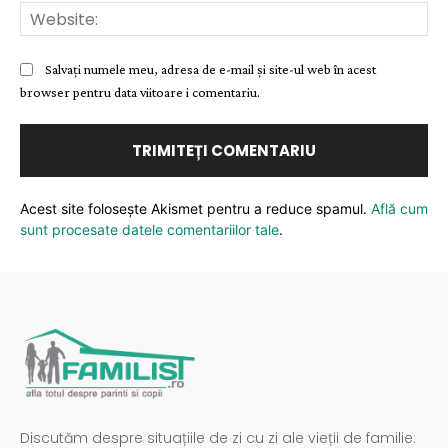
Web
Salvați numele meu, adresa de e-mail și site-ul web în acest
browser pentru data viitoare i comentariu.
Acest site folosește Akismet pentru a reduce spamul.
Află cum
sunt procesate datele comentariilor tale
.
Discutăm despre situațiile de zi cu zi ale vieții de familie: