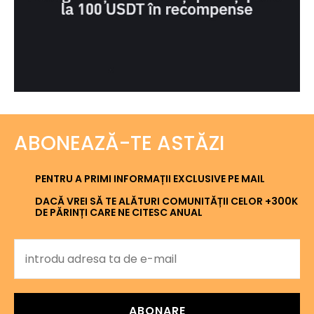
ABONEAZĂ-TE ASTĂZI
PENTRU A PRIMI INFORMAȚII EXCLUSIVE PE MAIL
DACĂ VREI SĂ TE ALĂTURI COMUNITĂȚII CELOR +300K
DE PĂRINȚI CARE NE CITESC ANUAL
ABONARE