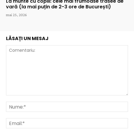
La munte cu copiii: cele mai frumoase trasee de
vară (la mai puțin de 2-3 ore de București)
mai 25, 2026
LĂSAȚI UN MESAJ
Comentariu:
Nu
Ema