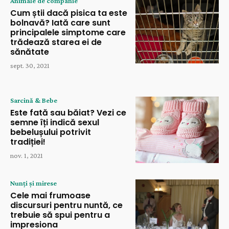
Animale de companie
Cum știi dacă pisica ta este
bolnavă? Iată care sunt
principalele simptome care
trădează starea ei de
sănătate
sept. 30, 2021
Sarcină & Bebe
Este fată sau băiat? Vezi ce
semne îți indică sexul
bebelușului potrivit
tradiției!
nov. 1, 2021
Nunți și mirese
Cele mai frumoase
discursuri pentru nuntă, ce
trebuie să spui pentru a
impresiona