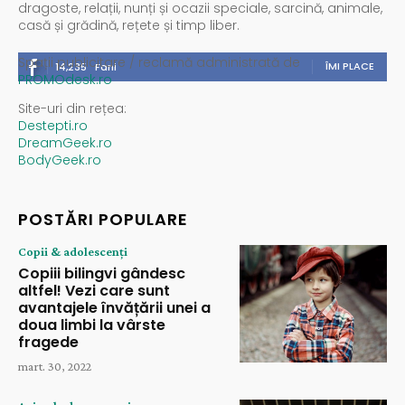
dragoste, relații, nunți și ocazii speciale, sarcină, animale,
casă și grădină, rețete și timp liber.
Spații publicitare / reclamă administrată de
ÎMI PLACE
14,235
Fani
PROMOdesk.ro
Site-uri din rețea:
Destepti.ro
DreamGeek.ro
BodyGeek.ro
POSTĂRI POPULARE
Copii & adolescenți
Copiii bilingvi gândesc
altfel! Vezi care sunt
avantajele învățării unei a
doua limbi la vârste
fragede
mart. 30, 2022