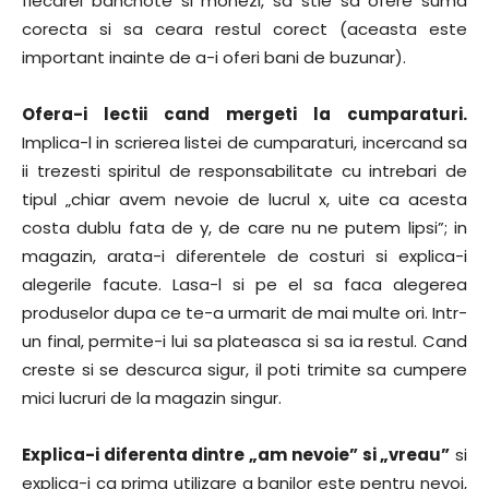
fiecarei bancnote si monezi, sa stie sa ofere suma
corecta si sa ceara restul corect (aceasta este
important inainte de a-i oferi bani de buzunar).
Ofera-i lectii cand mergeti la cumparaturi.
Implica-l in scrierea listei de cumparaturi, incercand sa
ii trezesti spiritul de responsabilitate cu intrebari de
tipul „chiar avem nevoie de lucrul x, uite ca acesta
costa dublu fata de y, de care nu ne putem lipsi”; in
magazin, arata-i diferentele de costuri si explica-i
alegerile facute. Lasa-l si pe el sa faca alegerea
produselor dupa ce te-a urmarit de mai multe ori. Intr-
un final, permite-i lui sa plateasca si sa ia restul. Cand
creste si se descurca sigur, il poti trimite sa cumpere
mici lucruri de la magazin singur.
Explica-i diferenta dintre „am nevoie” si „vreau”
si
explica-i ca prima utilizare a banilor este pentru nevoi,