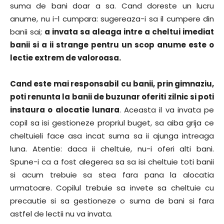
suma de bani doar a sa. Cand doreste un lucru
anume, nu i-l cumpara: sugereaza-i sa il cumpere din
banii sai;
a invata sa aleaga intre a cheltui imediat
banii si a ii strange pentru un scop anume este o
lectie extrem de valoroasa.
Cand este mai responsabil cu banii, prin gimnaziu,
poti renunta la banii de buzunar oferiti zilnic si poti
instaura o alocatie lunara
. Aceasta il va invata pe
copil sa isi gestioneze propriul buget, sa aiba grija ce
cheltuieli face asa incat suma sa ii ajunga intreaga
luna. Atentie: daca ii cheltuie, nu-i oferi alti bani.
Spune-i ca a fost alegerea sa sa isi cheltuie toti banii
si acum trebuie sa stea fara pana la alocatia
urmatoare. Copilul trebuie sa invete sa cheltuie cu
precautie si sa gestioneze o suma de bani si fara
astfel de lectii nu va invata.