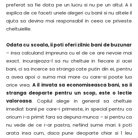
preferat sa fie data pe un lucru si nu pe un altul. A ii
explica de ce faceti unele alegeri cu banii si nu altele il
ajuta sa devina mai responsabil in ceea ce priveste
cheltuielile.
Odata cu scoala, ii poti oferi zilnic bani de buzunar
– insa calculand impreuna cu el de ce are nevoie mai
exact. Incurajeaza-l sa nu cheltuie in fiecare zi acei
bani, ci sa incerce sa stranga cate putin din ei, pentru
a avea apoi o suma mai mare cu care-si poate lua
orice vrea.
A il invata sa economiseasca bani, sa ii
stranga deoparte pentru un scop, este o lectie
valoroasa
. Copilul alege in general sa cheltuie
imediat banii pe care-i primeste, in special pentru ca
oricum i-a primit fara sa depuna munca – si pentru ca
nu vede de ce i-ar pastra, nefiind sume mari. Ii poti
arata insa cum, daca pune deoparte chiar si 1 leu