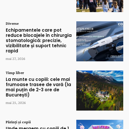
Diverse
Echipamentele care pot
reduce blocajele în chirurgia
stomatologică: precizie,
vizibilitate și suport tehnic
rapid
mai 27, 2026
Timp liber
La munte cu copiii: cele mai
frumoase trasee de vară (la
mai puțin de 2-3 ore de
București)
mai 25, 2026
Părinți și copii
Unde mergem cu copiii de 1