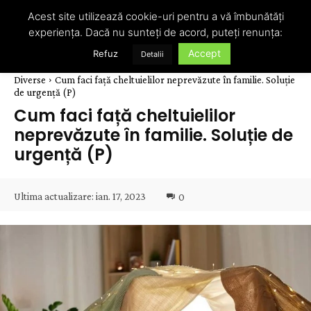
Acest site utilizează cookie-uri pentru a vă îmbunătăți
experiența. Dacă nu sunteți de acord, puteți renunța:
Accept
Refuz
Detalii
Diverse
Cum faci față cheltuielilor neprevăzute în familie. Soluție
de urgență (P)
Cum faci față cheltuielilor
neprevăzute în familie. Soluție de
urgență (P)
Ultima actualizare:
ian. 17, 2023
0