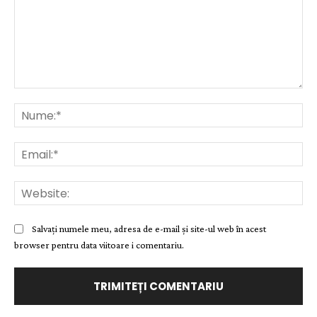
Comentariu:
Nu
Ema
Web
Salvați numele meu, adresa de e-mail și site-ul web în acest
browser pentru data viitoare i comentariu.