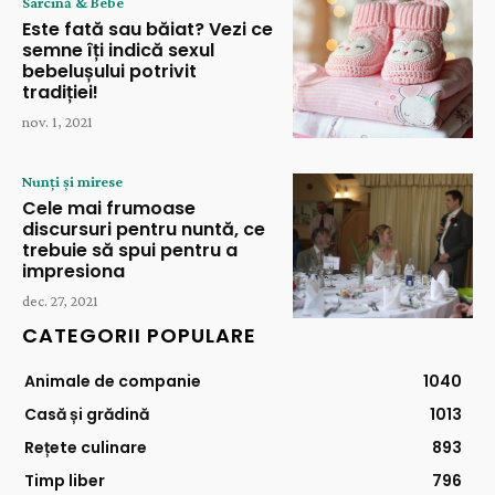
Sarcină & Bebe
Este fată sau băiat? Vezi ce
semne îți indică sexul
bebelușului potrivit
tradiției!
nov. 1, 2021
Nunți și mirese
Cele mai frumoase
discursuri pentru nuntă, ce
trebuie să spui pentru a
impresiona
dec. 27, 2021
CATEGORII POPULARE
Animale de companie
1040
Casă și grădină
1013
Rețete culinare
893
Timp liber
796