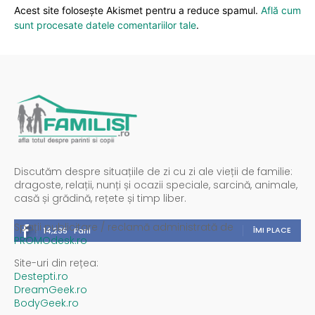
Acest site folosește Akismet pentru a reduce spamul.
Află cum
sunt procesate datele comentariilor tale
.
Discutăm despre situațiile de zi cu zi ale vieții de familie:
dragoste, relații, nunți și ocazii speciale, sarcină, animale,
casă și grădină, rețete și timp liber.
Spații publicitare / reclamă administrată de
ÎMI PLACE
14,235
Fani
PROMOdesk.ro
Site-uri din rețea:
Destepti.ro
DreamGeek.ro
BodyGeek.ro