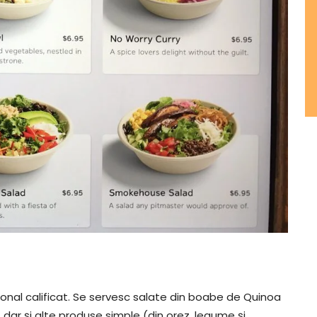
nal calificat. Se servesc salate din boabe de Quinoa
dar și alte produse simple (din orez, legume și