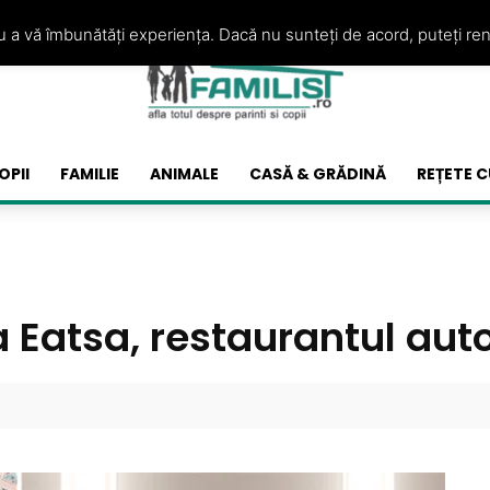
ru a vă îmbunătăți experiența. Dacă nu sunteți de acord, puteți re
OPII
FAMILIE
ANIMALE
CASĂ & GRĂDINĂ
REȚETE C
a Eatsa, restaurantul aut