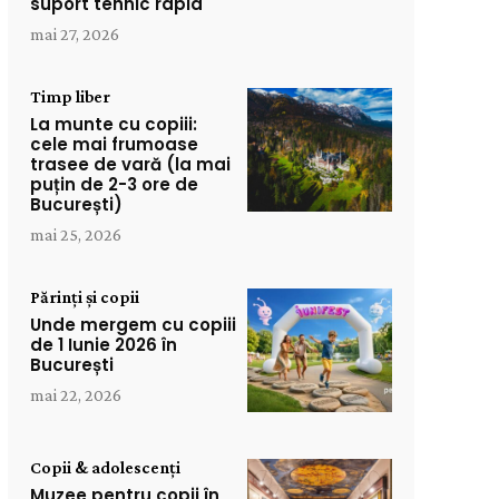
suport tehnic rapid
mai 27, 2026
Timp liber
La munte cu copiii:
cele mai frumoase
trasee de vară (la mai
puțin de 2-3 ore de
București)
mai 25, 2026
Părinți și copii
Unde mergem cu copiii
de 1 Iunie 2026 în
București
mai 22, 2026
Copii & adolescenți
Muzee pentru copii în