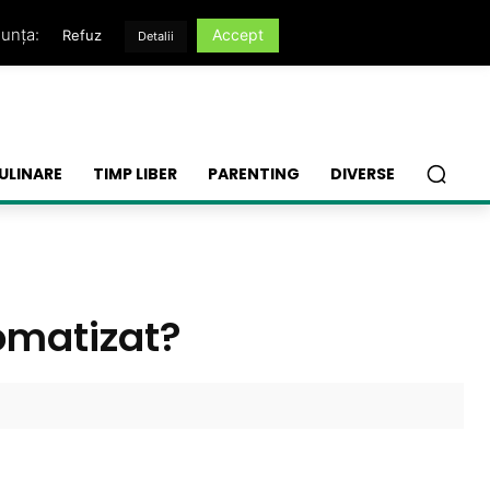
nunța:
Accept
Refuz
Detalii
ULINARE
TIMP LIBER
PARENTING
DIVERSE
omatizat?