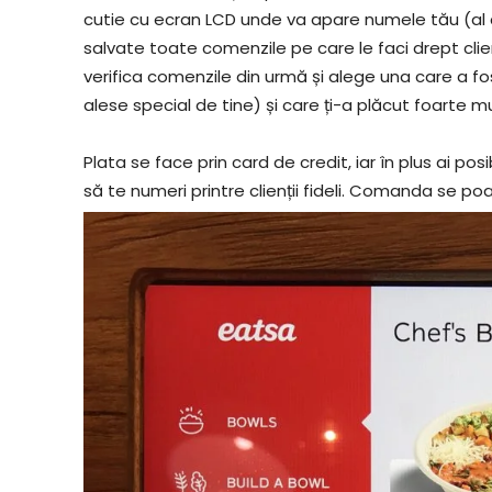
cutie cu ecran LCD unde va apare numele tău (al cl
salvate toate comenzile pe care le faci drept clien
verifica comenzile din urmă și alege una care a f
alese special de tine) și care ți-a plăcut foarte mu
Plata se face prin card de credit, iar în plus ai po
să te numeri printre clienții fideli. Comanda se p