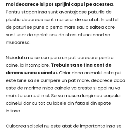
moi deoarece isi pot sprijini capul pe acestea
.
Pentru stapan insa sunt avantajoase paturile de
plastic deoarece sunt mai usor de curatat. In astfel
de paturi se pune o perna mare sau o saltea care
sunt usor de spalat sau de sters atunci cand se
murdaresc.
Niciodata nu se cumpara un pat oarecare pentru
caine, la intamplare.
Trebuie sa se tina cont de
dimensiunea cainelui.
Chiar daca animalul este pui
este bine sa se cumpere un pat mare, deoarece daca
este de marime mica cainele va creste si apoi nu va
mai sta comod in el. Se va masura lungimea corpului
cainelui dar cu tot cu labele din fata si din spate
intinse.
Culoarea saltelei nu este atat de importanta insa se