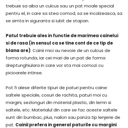
trebuie sa aiba un culcus sau un pat moale special
pentru el, in care sa stea comod, sa se incalzeasca, sa
se simta in siguranta si iubit de stapan.
Patul trebuie ales in functie de marimea cainelui
si de rasa (in sensul ca se tine cont de ce tip de
blana are)
. Cainii mici au nevoie de un culcus de
forma rotunda, iar cei mari de un pat de forma
dreptunghiulara in care vor sta mai comozi cu
picioarele intinse.
Pot fi alese diferite tipuri de paturi pentru caine:
saltele speciale, cosuri de rachita, paturi moi cu
margini, sezlonguri din material plastic, din lemn si
saltele, etc. Materialul din care se fac aceste saltele
sunt din bumbac, plus, nailon sau panza tip lenjerie de
pat.
Cainii prefera in general paturile cu margini