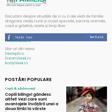
Discutăm despre situațiile de zi cu zi ale vieții de familie:
dragoste, relații, nunți și ocazii speciale, sarcină, animale,
casă și grădină, rețete și timp liber.
Spații publicitare / reclamă administrată de
ÎMI PLACE
14,235
Fani
PROMOdesk.ro
Site-uri din rețea:
Destepti.ro
DreamGeek.ro
BodyGeek.ro
POSTĂRI POPULARE
Copii & adolescenți
Copiii bilingvi gândesc
altfel! Vezi care sunt
avantajele învățării unei a
doua limbi la vârste