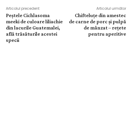
Articolul precedent
Articolul următor
Peștele Cichlasoma
Chifteluțe din amestec
meeki de culoare liliachie
de carne de porc și pulpă
din lacurile Guatemalei,
de mânzat – rețete
află trăsăturile acestei
pentru aperitive
specii