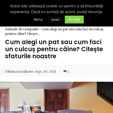
Acest site utilizează cookie-uri pentru a vă îmbunătăți
experiența. Dacă nu sunteți de acord, puteți renunța:
Accept
Refuz
Detalii
Animale de companie
Cum alegi un pat sau cum faci un culcuș
pentru câine? Citește...
Cum alegi un pat sau cum faci
un culcuș pentru câine? Citește
sfaturile noastre
Ultima actualizare:
sept. 30, 2021
1