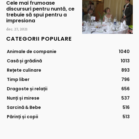
Cele mai frumoase
discursuri pentru nuntă, ce
trebuie să spui pentru a
impresiona
dec. 27, 2021
CATEGORII POPULARE
Animale de companie
1040
Casă și grădină
1013
Rețete culinare
893
Timp liber
796
Dragoste și relații
656
Nunți și mirese
537
Sarcină & Bebe
516
Părinți și copii
513