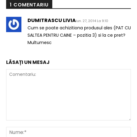
1 COMENTARIU
DUMITRASCU LIVIA
iun. 27, 2014 La 9:10
Cum se poate achizitiona produsul ales (PAT CU
SALTEA PENTRU CAINE – pozitia 3) si la ce pret?
Multumesc
LĂSAȚI UN MESAJ
Comentariu:
Nu