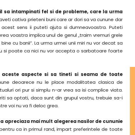
il sa intampinati fel si de probleme, care la urma
aveti cativa prieteni buni care ar dori sa va cunune dar
n acest sens ii puteti ajuta si dumneavoastra. Puteti
nerea voastra implica unul de genul „traim vremuri grele
bine cu banii”. La urma urmei unii miri nu vor decat sa
cuplu si poate ca nici nu vor accepta o sarbatoare foarte
e aceste aspecte si sa tineti si seama de toate
unune deoarece nu le place modalitatea clasica de
aluri ori pur si simplu n-ar vrea sa isi complice viata.
iti sa optati, daca sunt din grupul vostru, trebuie sa-i
re voi nu va fi deloc grea.
sca apreciaza mai mult alegerea nasilor de cununie
 pentru ca in primul rand, impart preferintele de toate