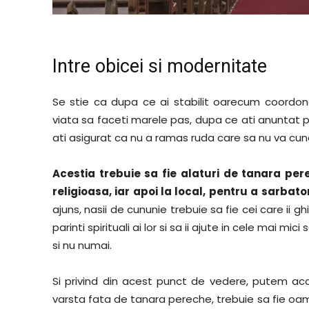
Intre obicei si modernitate
Se stie ca dupa ce ai stabilit oarecum coordonat
viata sa faceti marele pas, dupa ce ati anuntat pro
ati asigurat ca nu a ramas ruda care sa nu va cuno
Acestia trebuie sa fie alaturi de tanara per
religioasa, iar apoi la local, pentru a sarbat
ajuns, nasii de cununie trebuie sa fie cei care ii gh
parinti spirituali ai lor si sa ii ajute in cele mai m
si nu numai.
Si privind din acest punct de vedere, putem acc
varsta fata de tanara pereche, trebuie sa fie oameni