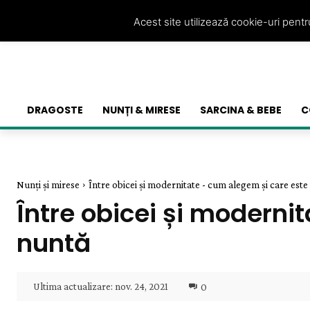
Acest site utilizează cookie-uri pent
DRAGOSTE
NUNȚI & MIRESE
SARCINA & BEBE
C
Nunți și mirese
Între obicei și modernitate - cum alegem și care este r
Între obicei și moderni
nuntă
Ultima actualizare:
nov. 24, 2021
0