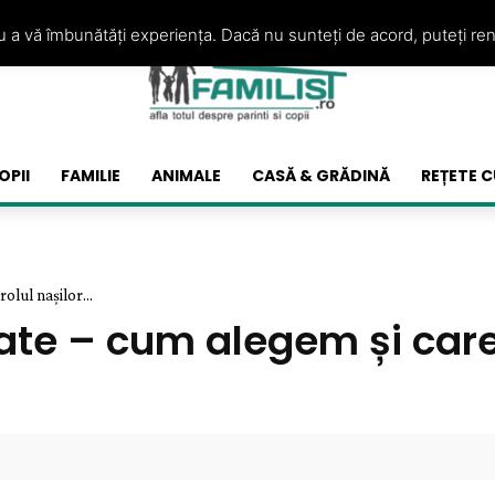
ru a vă îmbunătăți experiența. Dacă nu sunteți de acord, puteți re
OPII
FAMILIE
ANIMALE
CASĂ & GRĂDINĂ
REȚETE C
olul nașilor...
tate – cum alegem și care 