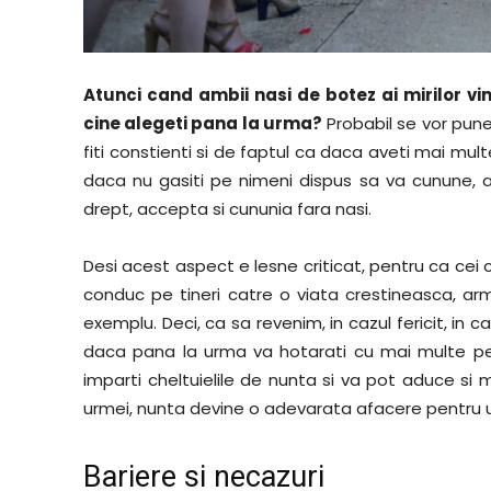
Atunci cand ambii nasi de botez ai mirilor 
cine alegeti pana la urma?
Probabil se vor pune
fiti constienti si de faptul ca daca aveti mai mul
daca nu gasiti pe nimeni dispus sa va cunune, a
drept, accepta si cununia fara nasi.
Desi acest aspect e lesne criticat, pentru ca cei car
conduc pe tineri catre o viata crestineasca, arm
exemplu. Deci, ca sa revenim, in cazul fericit, in c
daca pana la urma va hotarati cu mai multe per
imparti cheltuielile de nunta si va pot aduce si 
urmei, nunta devine o adevarata afacere pentru unii
Bariere si necazuri