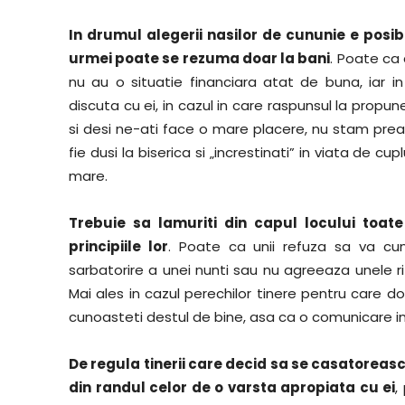
In drumul alegerii nasilor de cununie e posib
urmei poate se rezuma doar la bani
. Poate ca 
nu au o situatie financiara atat de buna, iar i
discuta cu ei, in cazul in care raspunsul la propu
si desi ne-ati face o mare placere, nu stam prea 
fie dusi la biserica si „increstinati” in viata de 
mare.
Trebuie sa lamuriti din capul locului toat
principiile lor
. Poate ca unii refuza sa va c
sarbatorire a unei nunti sau nu agreeaza unele ritu
Mai ales in cazul perechilor tinere pentru care dor
cunoasteti destul de bine, asa ca o comunicare int
De regula tinerii care decid sa se casatorea
din randul celor de o varsta apropiata cu ei
,