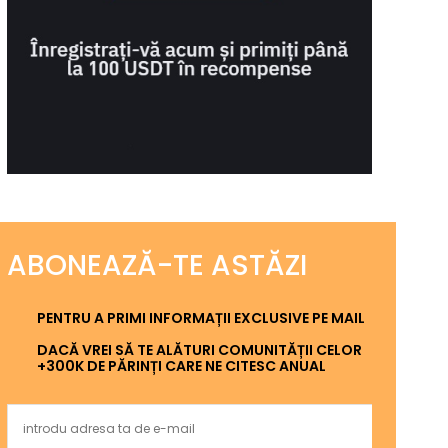
ABONEAZĂ-TE ASTĂZI
PENTRU A PRIMI INFORMAȚII EXCLUSIVE PE MAIL
DACĂ VREI SĂ TE ALĂTURI COMUNITĂȚII CELOR
+300K DE PĂRINȚI CARE NE CITESC ANUAL