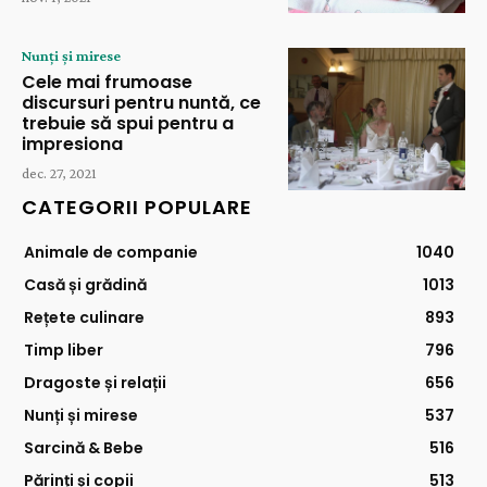
Nunți și mirese
Cele mai frumoase
discursuri pentru nuntă, ce
trebuie să spui pentru a
impresiona
dec. 27, 2021
CATEGORII POPULARE
Animale de companie
1040
Casă și grădină
1013
Rețete culinare
893
Timp liber
796
Dragoste și relații
656
Nunți și mirese
537
Sarcină & Bebe
516
Părinți și copii
513