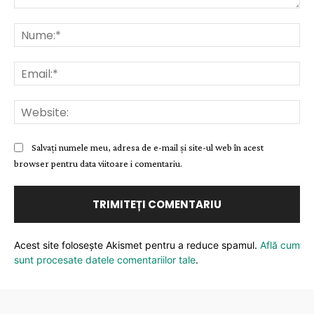
Comentariu:
Nu
Ema
Web
Salvați numele meu, adresa de e-mail și site-ul web în acest
browser pentru data viitoare i comentariu.
Acest site folosește Akismet pentru a reduce spamul.
Află cum
sunt procesate datele comentariilor tale
.