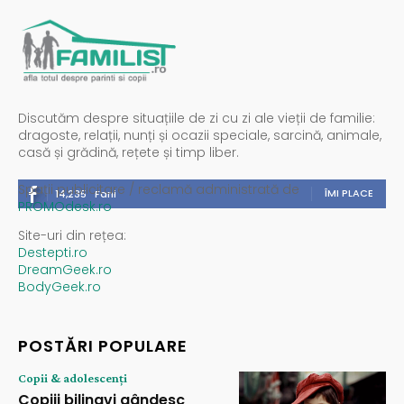
Discutăm despre situațiile de zi cu zi ale vieții de familie:
dragoste, relații, nunți și ocazii speciale, sarcină, animale,
casă și grădină, rețete și timp liber.
Spații publicitare / reclamă administrată de
ÎMI PLACE
14,235
Fani
PROMOdesk.ro
Site-uri din rețea:
Destepti.ro
DreamGeek.ro
BodyGeek.ro
POSTĂRI POPULARE
Copii & adolescenți
Copiii bilingvi gândesc