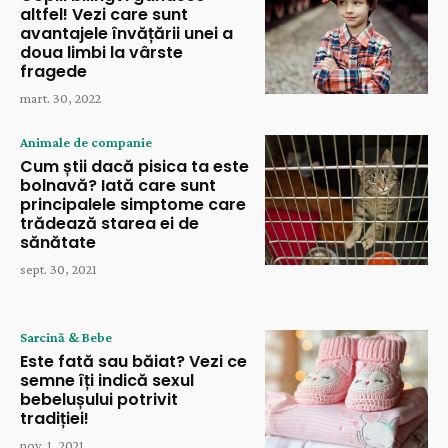
altfel! Vezi care sunt
avantajele învățării unei a
doua limbi la vârste
fragede
mart. 30, 2022
Animale de companie
Cum știi dacă pisica ta este
bolnavă? Iată care sunt
principalele simptome care
trădează starea ei de
sănătate
sept. 30, 2021
Sarcină & Bebe
Este fată sau băiat? Vezi ce
semne îți indică sexul
bebelușului potrivit
tradiției!
nov. 1, 2021