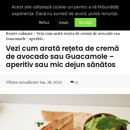
Acest site utilizează cookie-uri pentru a vă îmbunătăți
experiența. Dacă nu sunteți de acord, puteți renunța:
Accept
Refuz
Detalii
Rețete culinare
Vezi cum arată rețeta de cremă de avocado sau
Guacamole - aperitiv...
Vezi cum arată rețeta de cremă
de avocado sau Guacamole –
aperitiv sau mic dejun sănătos
Ultima actualizare:
ian. 28, 2022
0