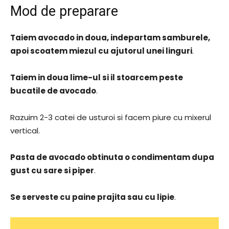
Mod de preparare
Taiem avocado in doua, indepartam samburele,
apoi scoatem miezul cu ajutorul unei linguri
.
Taiem in doua lime-ul si il stoarcem peste
bucatile de avocado
.
Razuim 2-3 catei de usturoi si facem piure cu mixerul
vertical.
Pasta de avocado obtinuta o condimentam dupa
gust cu sare si piper
.
Se serveste cu paine prajita sau cu lipie
.