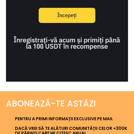
ABONEAZĂ-TE ASTĂZI
PENTRU A PRIMI INFORMAȚII EXCLUSIVE PE MAIL
DACĂ VREI SĂ TE ALĂTURI COMUNITĂȚII CELOR +300K
DE PĂRINȚI CARE NE CITESC ANUAL