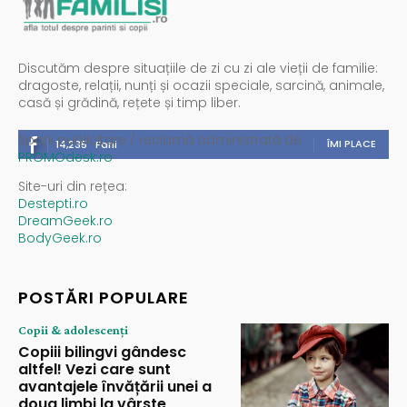
Discutăm despre situațiile de zi cu zi ale vieții de familie:
dragoste, relații, nunți și ocazii speciale, sarcină, animale,
casă și grădină, rețete și timp liber.
Spații publicitare / reclamă administrată de
ÎMI PLACE
14,235
Fani
PROMOdesk.ro
Site-uri din rețea:
Destepti.ro
DreamGeek.ro
BodyGeek.ro
POSTĂRI POPULARE
Copii & adolescenți
Copiii bilingvi gândesc
altfel! Vezi care sunt
avantajele învățării unei a
doua limbi la vârste