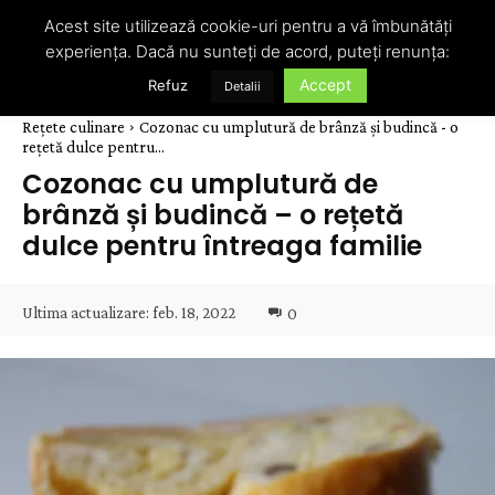
Acest site utilizează cookie-uri pentru a vă îmbunătăți
experiența. Dacă nu sunteți de acord, puteți renunța:
Accept
Refuz
Detalii
Rețete culinare
Cozonac cu umplutură de brânză și budincă - o
rețetă dulce pentru...
Cozonac cu umplutură de
brânză și budincă – o rețetă
dulce pentru întreaga familie
Ultima actualizare:
feb. 18, 2022
0