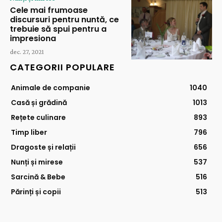
Cele mai frumoase
discursuri pentru nuntă, ce
trebuie să spui pentru a
impresiona
dec. 27, 2021
CATEGORII POPULARE
Animale de companie
1040
Casă și grădină
1013
Rețete culinare
893
Timp liber
796
Dragoste și relații
656
Nunți și mirese
537
Sarcină & Bebe
516
Părinți și copii
513