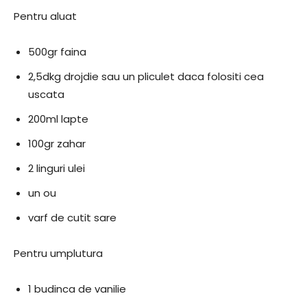
Pentru aluat
500gr faina
2,5dkg drojdie sau un pliculet daca folositi cea
uscata
200ml lapte
100gr zahar
2 linguri ulei
un ou
varf de cutit sare
Pentru umplutura
1 budinca de vanilie