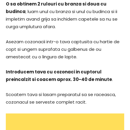
O sa obtinem 2 rulouri cu branza si doua cu
budinca
; luam unul cu branza si unul cu budinca si ii
impletim avand grija sa inchidem capetele sa nu se
curga umplutura afara.
Asezam cozonacii intr-o tava captusita cu hartie de
copt si ungem suprafata cu galbenus de ou
amestecat cu o lingura de lapte.
Introducem tava cu cozonaci in cuptorul
preincalzit si coacem aprox. 30-40 de minute
.
Scoatem tava si lasam preparatul sa se raceasca,
cozonacul se serveste complet racit.