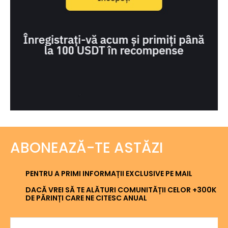
ABONEAZĂ-TE ASTĂZI
PENTRU A PRIMI INFORMAȚII EXCLUSIVE PE MAIL
DACĂ VREI SĂ TE ALĂTURI COMUNITĂȚII CELOR +300K
DE PĂRINȚI CARE NE CITESC ANUAL