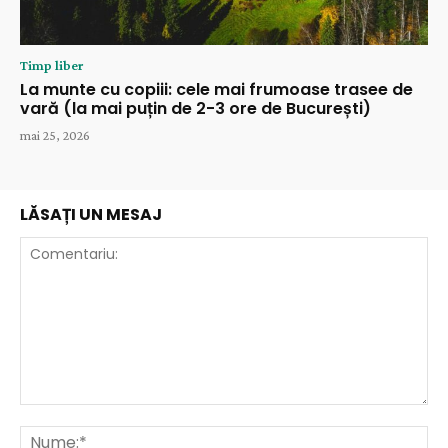
Timp liber
La munte cu copiii: cele mai frumoase trasee de
vară (la mai puțin de 2-3 ore de București)
mai 25, 2026
LĂSAȚI UN MESAJ
Comentariu:
Nu