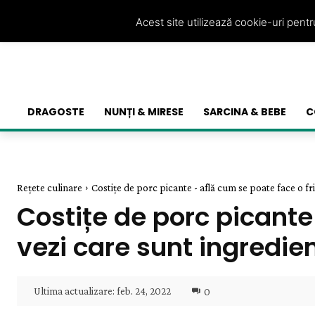
Acest site utilizează cookie-uri pent
DRAGOSTE
NUNȚI & MIRESE
SARCINA & BEBE
C
Rețete culinare
Costițe de porc picante - află cum se poate face o fri
Costițe de porc picante
vezi care sunt ingredie
Ultima actualizare:
feb. 24, 2022
0