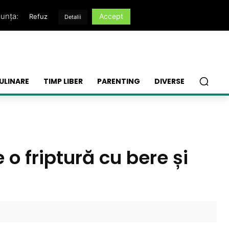
nunța:
Accept
Refuz
Detalii
ULINARE
TIMP LIBER
PARENTING
DIVERSE
o friptură cu bere și