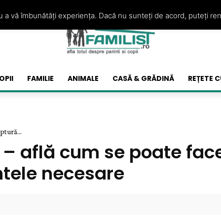
ru a vă îmbunătăți experiența. Dacă nu sunteți de acord, puteți re
OPII
FAMILIE
ANIMALE
CASĂ & GRĂDINĂ
REȚETE C
ptură...
 – află cum se poate face 
ntele necesare