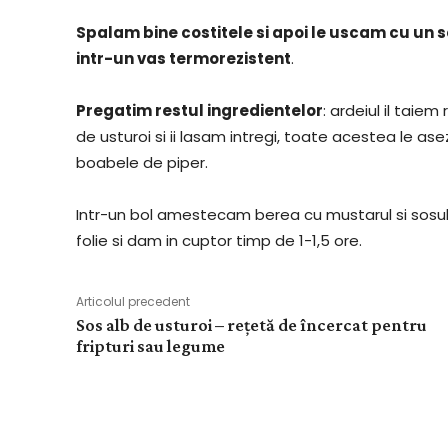
Spalam bine costitele si apoi le uscam cu un se
intr-un vas termorezistent
.
Pregatim restul ingredientelor
: ardeiul il taie
de usturoi si ii lasam intregi, toate acestea le a
boabele de piper.
Intr-un bol amestecam berea cu mustarul si sosul
folie si dam in cuptor timp de 1-1,5 ore.
Articolul precedent
Sos alb de usturoi – rețetă de încercat pentru
fripturi sau legume