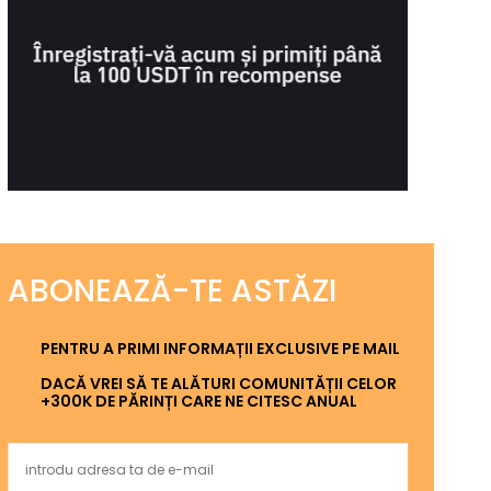
ABONEAZĂ-TE ASTĂZI
PENTRU A PRIMI INFORMAȚII EXCLUSIVE PE MAIL
DACĂ VREI SĂ TE ALĂTURI COMUNITĂȚII CELOR
+300K DE PĂRINȚI CARE NE CITESC ANUAL