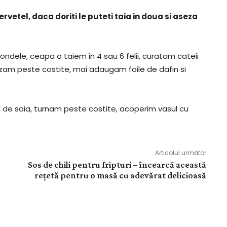
rvetel, daca doriti le puteti taia in doua si aseza
m rondele, ceapa o taiem in 4 sau 6 felii, curatam cateii
sezam peste costite, mai adaugam foile de dafin si
 de soia, turnam peste costite, acoperim vasul cu
Articolul următor
Sos de chili pentru fripturi – încearcă această
rețetă pentru o masă cu adevărat delicioasă