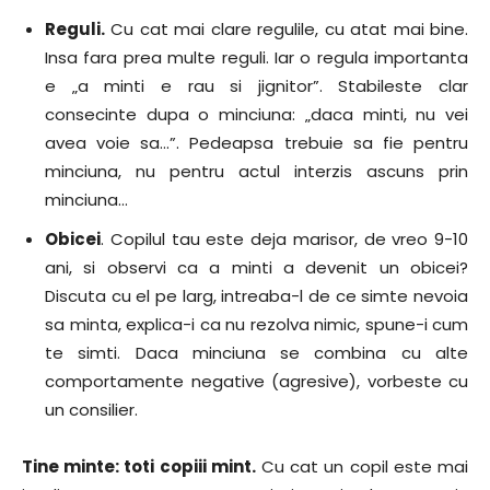
Reguli.
Cu cat mai clare regulile, cu atat mai bine.
Insa fara prea multe reguli. Iar o regula importanta
e „a minti e rau si jignitor”. Stabileste clar
consecinte dupa o minciuna: „daca minti, nu vei
avea voie sa…”. Pedeapsa trebuie sa fie pentru
minciuna, nu pentru actul interzis ascuns prin
minciuna…
Obicei
. Copilul tau este deja marisor, de vreo 9-10
ani, si observi ca a minti a devenit un obicei?
Discuta cu el pe larg, intreaba-l de ce simte nevoia
sa minta, explica-i ca nu rezolva nimic, spune-i cum
te simti. Daca minciuna se combina cu alte
comportamente negative (agresive), vorbeste cu
un consilier.
Tine minte: toti copiii mint.
Cu cat un copil este mai