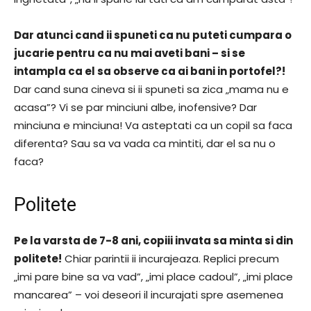
Dar atunci cand ii spuneti ca nu puteti cumpara o
jucarie pentru ca nu mai aveti bani – si se
intampla ca el sa observe ca ai bani in portofel?!
Dar cand suna cineva si ii spuneti sa zica „mama nu e
acasa”? Vi se par minciuni albe, inofensive? Dar
minciuna e minciuna! Va asteptati ca un copil sa faca
diferenta? Sau sa va vada ca mintiti, dar el sa nu o
faca?
Politete
Pe la varsta de 7-8 ani, copiii invata sa minta si din
politete!
Chiar parintii ii incurajeaza. Replici precum
„imi pare bine sa va vad”, „imi place cadoul”, „imi place
mancarea” – voi deseori il incurajati spre asemenea