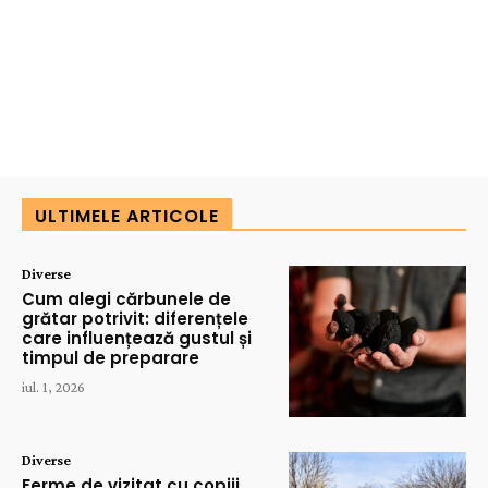
ULTIMELE ARTICOLE
Diverse
Cum alegi cărbunele de
grătar potrivit: diferențele
care influențează gustul și
timpul de preparare
iul. 1, 2026
Diverse
Ferme de vizitat cu copiii