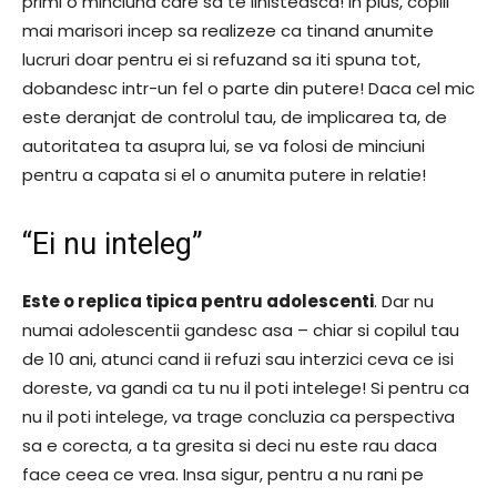
primi o minciuna care sa te linisteasca! In plus, copiii
mai marisori incep sa realizeze ca tinand anumite
lucruri doar pentru ei si refuzand sa iti spuna tot,
dobandesc intr-un fel o parte din putere! Daca cel mic
este deranjat de controlul tau, de implicarea ta, de
autoritatea ta asupra lui, se va folosi de minciuni
pentru a capata si el o anumita putere in relatie!
“Ei nu inteleg”
Este o replica tipica pentru adolescenti
. Dar nu
numai adolescentii gandesc asa – chiar si copilul tau
de 10 ani, atunci cand ii refuzi sau interzici ceva ce isi
doreste, va gandi ca tu nu il poti intelege! Si pentru ca
nu il poti intelege, va trage concluzia ca perspectiva
sa e corecta, a ta gresita si deci nu este rau daca
face ceea ce vrea. Insa sigur, pentru a nu rani pe