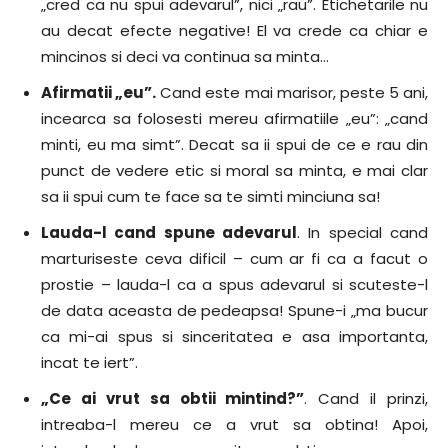
„cred ca nu spui adevarul”, nici „rau”. Etichetarile nu
au decat efecte negative! El va crede ca chiar e
mincinos si deci va continua sa minta…
Afirmatii „eu”.
Cand este mai marisor, peste 5 ani,
incearca sa folosesti mereu afirmatiile „eu”: „cand
minti, eu ma simt”. Decat sa ii spui de ce e rau din
punct de vedere etic si moral sa minta, e mai clar
sa ii spui cum te face sa te simti minciuna sa!
Lauda-l cand spune adevarul
. In special cand
marturiseste ceva dificil – cum ar fi ca a facut o
prostie – lauda-l ca a spus adevarul si scuteste-l
de data aceasta de pedeapsa! Spune-i „ma bucur
ca mi-ai spus si sinceritatea e asa importanta,
incat te iert”.
„Ce ai vrut sa obtii mintind?”
. Cand il prinzi,
intreaba-l mereu ce a vrut sa obtina! Apoi,