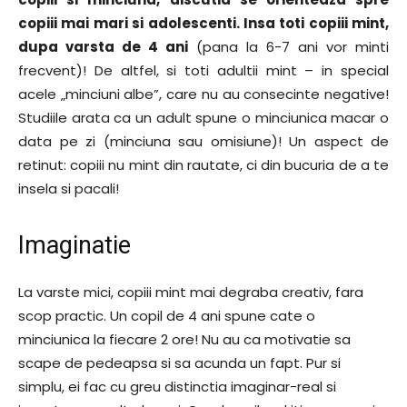
copiii mai mari si adolescenti. Insa toti copiii mint,
dupa varsta de 4 ani
(pana la 6-7 ani vor minti
frecvent)! De altfel, si toti adultii mint – in special
acele „minciuni albe”, care nu au consecinte negative!
Studiile arata ca un adult spune o minciunica macar o
data pe zi (minciuna sau omisiune)! Un aspect de
retinut: copiii nu mint din rautate, ci din bucuria de a te
insela si pacali!
Imaginatie
La varste mici, copiii mint mai degraba creativ, fara
scop practic. Un copil de 4 ani spune cate o
minciunica la fiecare 2 ore! Nu au ca motivatie sa
scape de pedeapsa si sa acunda un fapt. Pur si
simplu, ei fac cu greu distinctia imaginar-real si