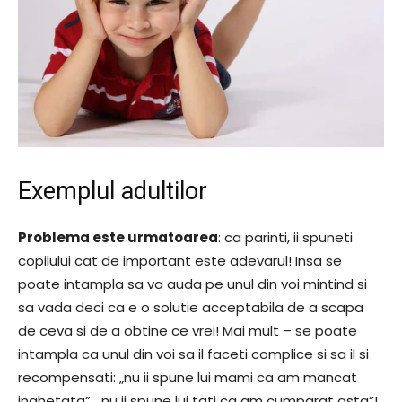
Exemplul adultilor
Problema este urmatoarea
: ca parinti, ii spuneti
copilului cat de important este adevarul! Insa se
poate intampla sa va auda pe unul din voi mintind si
sa vada deci ca e o solutie acceptabila de a scapa
de ceva si de a obtine ce vrei! Mai mult – se poate
intampla ca unul din voi sa il faceti complice si sa il si
recompensati: „nu ii spune lui mami ca am mancat
inghetata”, „nu ii spune lui tati ca am cumparat asta”!