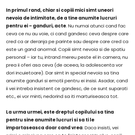
In primul rand, chiar si copiii mici simt uneori
nevoia de intimitate, de a tine anumite lucruri
pentru ei – ganduri, acte
. Nu numai atunci cand fac
ceva ce nu au voie, ci cand gandesc ceva despre care
cred ca ar deranja pe parinte sau despre care cred ca
este un gand anormal. Copiii simt nevoia si de spatiu
personal – iar tu, intrand mereu peste el in camera, nu
prea ii oferi asa ceva (de aceea, la adolescenta vor
dori incuietoare). Dar simt in special nevoia sa tina
anumite ganduri si emotii pentru ei insisi. Asadar, cand
ii vei intreba insistent ce gandesc, de ce sunt suparati
etc., ei vor minti, nedorind sa iti marturiseasca tot.
La urma urmei, este dreptul copilului sa tina
pentru sine anumite lucruri si sa ti le
impartaseasca doar cand vrea
. Daca insisti, vei