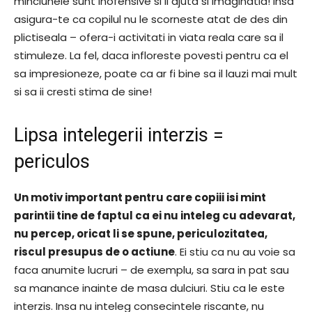
minciunele sunt inofensive si ii ajuta si imaginatia! Insa
asigura-te ca copilul nu le scorneste atat de des din
plictiseala – ofera-i activitati in viata reala care sa il
stimuleze. La fel, daca infloreste povesti pentru ca el
sa impresioneze, poate ca ar fi bine sa il lauzi mai mult
si sa ii cresti stima de sine!
Lipsa intelegerii interzis =
periculos
Un motiv important pentru care copiii isi mint
parintii tine de faptul ca ei nu inteleg cu adevarat,
nu percep, oricat li se spune, periculozitatea,
riscul presupus de o actiune
. Ei stiu ca nu au voie sa
faca anumite lucruri – de exemplu, sa sara in pat sau
sa manance inainte de masa dulciuri. Stiu ca le este
interzis. Insa nu inteleg consecintele riscante, nu