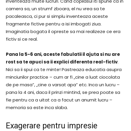
inventeaza multe lucruri. Cand copilasul iti spune ca in
camera sa, un strumf zboara, el nu vrea sa te
pacaleasca, ci pur si simplu inventeaza aceste
fragmente fictive pentru a isi imbogati ziua.
Imaginatia bogata il opreste sa mai realizeze ce era
fictiv si ce real.
Pana la 5-6 ani, aceste fabulatii il ajuta si nu are
rost sa te apuci sa ii explici diferenta real-fictiv
.
Nici sa ii spui ca te minte! Pastreaza educatia asupra
minciunilor practice – cum ar fi „cine a luat ciocolata
de pe masa”, „cine a varsat apa” etc. Inca un lucru –
pana la 4 ani, daca il prinzi mintind, se prea poate sa
fie pentru ca a uitat ca a facut un anumit lucru –
memoria sa este inca slaba.
Exagerare pentru impresie