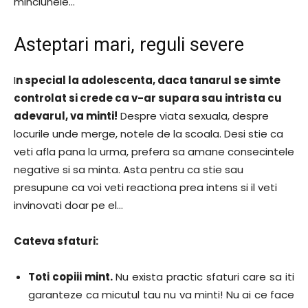
minciunele…
Asteptari mari, reguli severe
I
n special la adolescenta, daca tanarul se simte
controlat si crede ca v-ar supara sau intrista cu
adevarul, va minti!
Despre viata sexuala, despre
locurile unde merge, notele de la scoala. Desi stie ca
veti afla pana la urma, prefera sa amane consecintele
negative si sa minta. Asta pentru ca stie sau
presupune ca voi veti reactiona prea intens si il veti
invinovati doar pe el…
Cateva sfaturi:
Toti copiii mint.
Nu exista practic sfaturi care sa iti
garanteze ca micutul tau nu va minti! Nu ai ce face