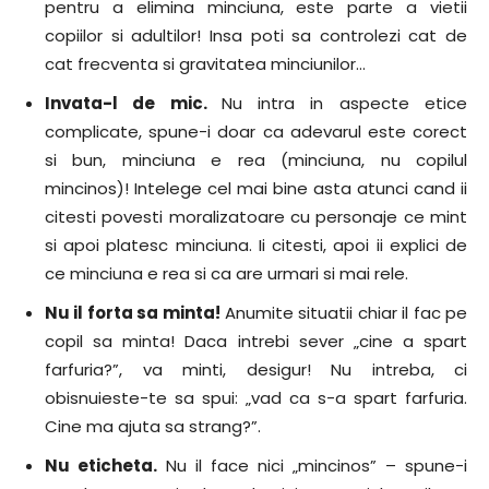
pentru a elimina minciuna, este parte a vietii
copiilor si adultilor! Insa poti sa controlezi cat de
cat frecventa si gravitatea minciunilor…
Invata-l de mic.
Nu intra in aspecte etice
complicate, spune-i doar ca adevarul este corect
si bun, minciuna e rea (minciuna, nu copilul
mincinos)! Intelege cel mai bine asta atunci cand ii
citesti povesti moralizatoare cu personaje ce mint
si apoi platesc minciuna. Ii citesti, apoi ii explici de
ce minciuna e rea si ca are urmari si mai rele.
Nu il forta sa minta!
Anumite situatii chiar il fac pe
copil sa minta! Daca intrebi sever „cine a spart
farfuria?”, va minti, desigur! Nu intreba, ci
obisnuieste-te sa spui: „vad ca s-a spart farfuria.
Cine ma ajuta sa strang?”.
Nu eticheta.
Nu il face nici „mincinos” – spune-i