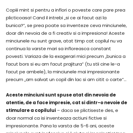
Copiii mint si pentru a inflori o poveste care pare prea
plicticoasa! Cand il intrebi „si ce ai facut azi la
bunica?”, se prea poate sa inventeze ceva minciunele,
doar din nevoia de a fi creativ si a impresiona! Aceste
minciunele nu sunt grave, atat timp cat copilul nu va
continua la varste mari sa infloreasca constant
povesti. Variaza de la exagerari mici precum „bunica a
facut bors si eu am facut prajitura” (tu stii cine le-a
facut pe ambele), la minciunele mai impresionante
precum „am salvat un copil din lac si am citit o carte”…
Aceste minciuni sunt spuse atat din nevoia de
atentie, de a face impresie, cat si dintr-o nevoie de
stimulare a copilului
– daca se plictiseste des, e
doar normal ca isi inventeaza actiuni fictive si
impresionante. Pana la varsta de 5-6 ani, aceste