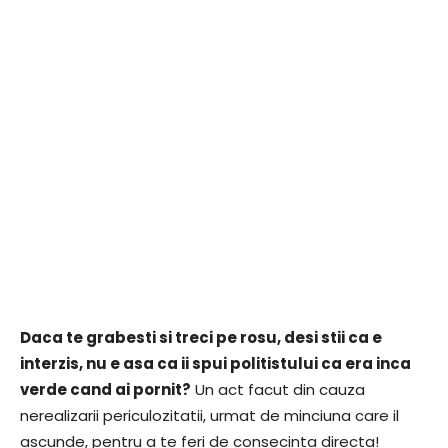
Daca te grabesti si treci pe rosu, desi stii ca e
interzis, nu e asa ca ii spui politistului ca era inca
verde cand ai pornit?
Un act facut din cauza
nerealizarii periculozitatii, urmat de minciuna care il
ascunde, pentru a te feri de consecinta directa!