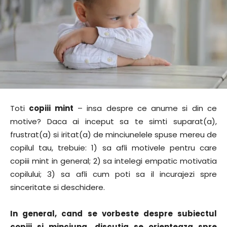
Toti
copiii mint
– insa despre ce anume si din ce
motive? Daca ai inceput sa te simti suparat(a),
frustrat(a) si iritat(a) de minciunelele spuse mereu de
copilul tau, trebuie: 1) sa afli motivele pentru care
copiii mint in general; 2) sa intelegi empatic motivatia
copilului; 3) sa afli cum poti sa il incurajezi spre
sinceritate si deschidere.
In general, cand se vorbeste despre subiectul
copiii si minciuna, discutia se orienteaza spre