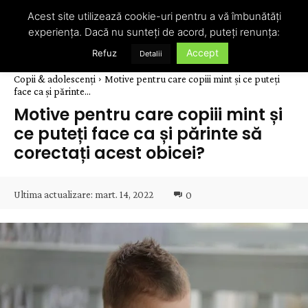
Acest site utilizează cookie-uri pentru a vă îmbunătăți
experiența. Dacă nu sunteți de acord, puteți renunța:
Accept
Refuz
Detalii
Copii & adolescenți
Motive pentru care copiii mint și ce puteți
face ca și părinte...
Motive pentru care copiii mint și
ce puteți face ca și părinte să
corectați acest obicei?
Ultima actualizare:
mart. 14, 2022
0