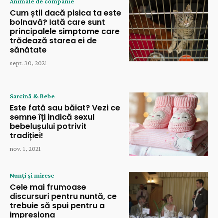
Animale de companie
Cum știi dacă pisica ta este
bolnavă? Iată care sunt
principalele simptome care
trădează starea ei de
sănătate
sept. 30, 2021
Sarcină & Bebe
Este fată sau băiat? Vezi ce
semne îți indică sexul
bebelușului potrivit
tradiției!
nov. 1, 2021
Nunți și mirese
Cele mai frumoase
discursuri pentru nuntă, ce
trebuie să spui pentru a
impresiona