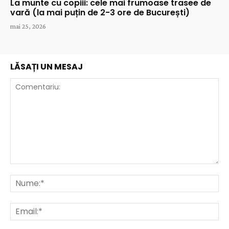
La munte cu copiii: cele mai frumoase trasee de
vară (la mai puțin de 2-3 ore de București)
mai 25, 2026
LĂSAȚI UN MESAJ
Comentariu:
Nu
Ema