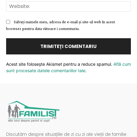
Web
Salvați numele meu, adresa de e-mail și site-ul web în acest
browser pentru data viitoare i comentariu.
Acest site folosește Akismet pentru a reduce spamul.
Află cum
sunt procesate datele comentariilor tale
.
Discutăm despre situațiile de zi cu zi ale vieții de familie: