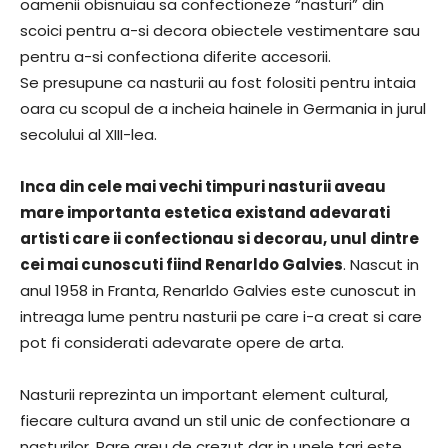
oamenii obisnuiau sa confectioneze “nasturi” din
scoici pentru a-si decora obiectele vestimentare sau
pentru a-si confectiona diferite accesorii.
Se presupune ca nasturii au fost folositi pentru intaia
oara cu scopul de a incheia hainele in Germania in jurul
secolului al XIII-lea.
Inca din cele mai vechi timpuri nasturii aveau
mare importanta estetica existand adevarati
artisti care ii confectionau si decorau, unul dintre
cei mai cunoscuti fiind Renarldo Galvies
. Nascut in
anul 1958 in Franta, Renarldo Galvies este cunoscut in
intreaga lume pentru nasturii pe care i-a creat si care
pot fi considerati adevarate opere de arta.
Nasturii reprezinta un important element cultural,
fiecare cultura avand un stil unic de confectionare a
nasturilor. Pare greu de crezut dar in unele tari este