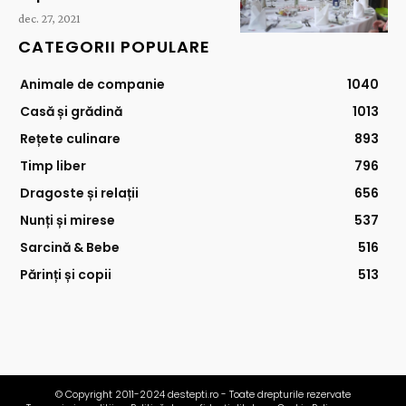
dec. 27, 2021
CATEGORII POPULARE
Animale de companie
1040
Casă și grădină
1013
Rețete culinare
893
Timp liber
796
Dragoste și relații
656
Nunți și mirese
537
Sarcină & Bebe
516
Părinți și copii
513
© Copyright 2011-2024 destepti.ro - Toate drepturile rezervate