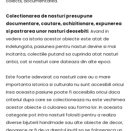
colectii, documentarea.
Colectionarea de nasturi presupune
documentare, cautare, achizitionare, expunerea
si pastrarea unor nasturi deosebiti
. Avand in
vedere ca istoria acestor obiecte este atat de
indelungata, pasiunea pentru nasturi devine si mai
incitanta, colectiile putand sa cuprinda atat nasturi
antici, cat si nasturi care dateaza din alte epoci.
Este foarte adevarat ca nasturii care au o mare
importanta istorica si culturala nu sunt accesibili oricui
insa aceasta pasiune poate fi accesibila oricui daca
criteriul dupa care se colectioneaza nu este vechimea
acestor obiecte ci culoarea sau forma lor. In aceasta
categorie pot intra nasturii folositi pentru a realiza
diverse bijuterii handmade sau alte obiecte de decor,
deoarece ar fi de-a dreptul inutil sa se foloseasca un