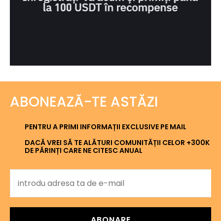
ABONEAZĂ-TE ASTĂZI
PENTRU A PRIMI INFORMAȚII EXCLUSIVE PE MAIL
DACĂ VREI SĂ TE ALĂTURI COMUNITĂȚII CELOR +300K
DE PĂRINȚI CARE NE CITESC ANUAL
ABONARE