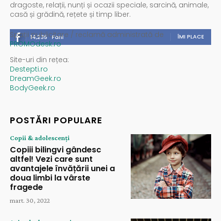
dragoste, relații, nunți și ocazii speciale, sarcină, animale,
casă și grădină, rețete și timp liber.
Spații publicitare / reclamă administrată de
ÎMI PLACE
14,235
Fani
PROMOdesk.ro
Site-uri din rețea:
Destepti.ro
DreamGeek.ro
BodyGeek.ro
POSTĂRI POPULARE
Copii & adolescenți
Copiii bilingvi gândesc
altfel! Vezi care sunt
avantajele învățării unei a
doua limbi la vârste
fragede
mart. 30, 2022