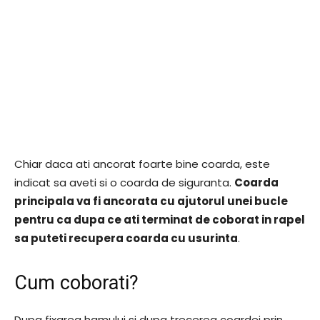
Chiar daca ati ancorat foarte bine coarda, este
indicat sa aveti si o coarda de siguranta.
Coarda
principala va fi ancorata cu ajutorul unei bucle
pentru ca dupa ce ati terminat de coborat in rapel
sa puteti recupera coarda cu usurinta
.
Cum coborati?
Dupa fixarea hamului si dupa trecerea coardei prin