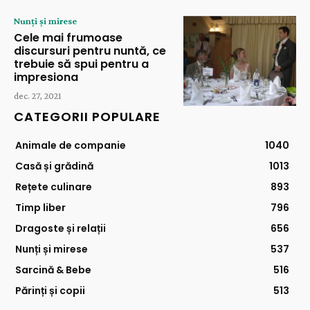
Nunți și mirese
Cele mai frumoase
discursuri pentru nuntă, ce
trebuie să spui pentru a
impresiona
dec. 27, 2021
CATEGORII POPULARE
Animale de companie
1040
Casă și grădină
1013
Rețete culinare
893
Timp liber
796
Dragoste și relații
656
Nunți și mirese
537
Sarcină & Bebe
516
Părinți și copii
513