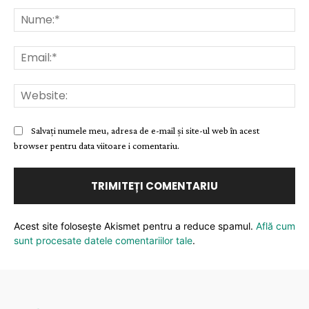
Comentariu:
Nu
Ema
Web
Salvați numele meu, adresa de e-mail și site-ul web în acest
browser pentru data viitoare i comentariu.
Acest site folosește Akismet pentru a reduce spamul.
Află cum
sunt procesate datele comentariilor tale
.