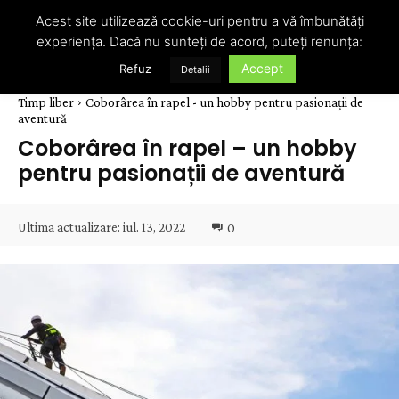
Acest site utilizează cookie-uri pentru a vă îmbunătăți
experiența. Dacă nu sunteți de acord, puteți renunța:
Accept
Refuz
Detalii
Timp liber
Coborârea în rapel - un hobby pentru pasionații de
aventură
Coborârea în rapel – un hobby
pentru pasionații de aventură
Ultima actualizare:
iul. 13, 2022
0