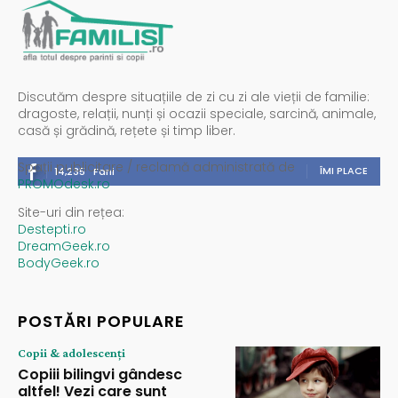
Discutăm despre situațiile de zi cu zi ale vieții de familie:
dragoste, relații, nunți și ocazii speciale, sarcină, animale,
casă și grădină, rețete și timp liber.
Spații publicitare / reclamă administrată de
ÎMI PLACE
14,235
Fani
PROMOdesk.ro
Site-uri din rețea:
Destepti.ro
DreamGeek.ro
BodyGeek.ro
POSTĂRI POPULARE
Copii & adolescenți
Copiii bilingvi gândesc
altfel! Vezi care sunt