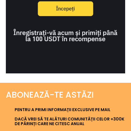
ABONEAZĂ-TE ASTĂZI
PENTRU A PRIMI INFORMAȚII EXCLUSIVE PE MAIL
DACĂ VREI SĂ TE ALĂTURI COMUNITĂȚII CELOR +300K
DE PĂRINȚI CARE NE CITESC ANUAL