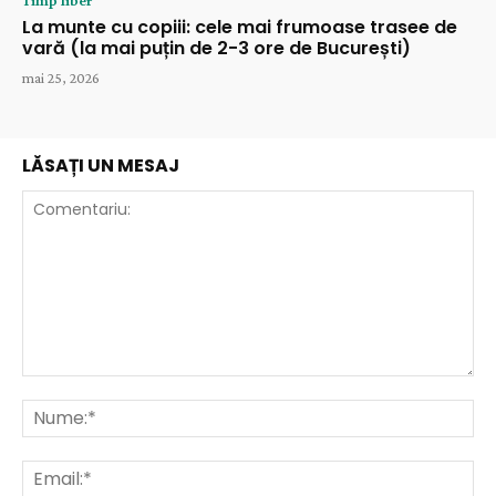
La munte cu copiii: cele mai frumoase trasee de
vară (la mai puțin de 2-3 ore de București)
mai 25, 2026
LĂSAȚI UN MESAJ
Comentariu:
Nu
Ema