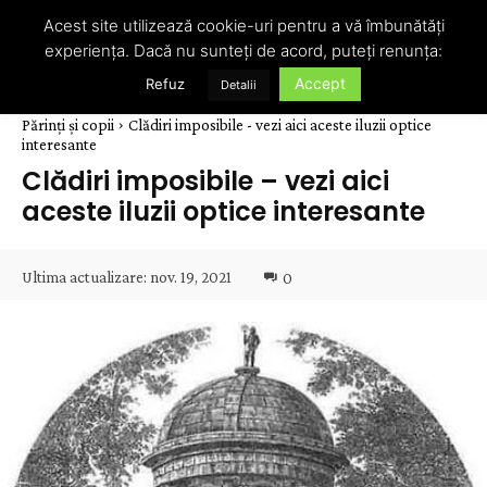
Acest site utilizează cookie-uri pentru a vă îmbunătăți
experiența. Dacă nu sunteți de acord, puteți renunța:
Accept
Refuz
Detalii
Părinți și copii
Clădiri imposibile - vezi aici aceste iluzii optice
interesante
Clădiri imposibile – vezi aici
aceste iluzii optice interesante
Ultima actualizare:
nov. 19, 2021
0