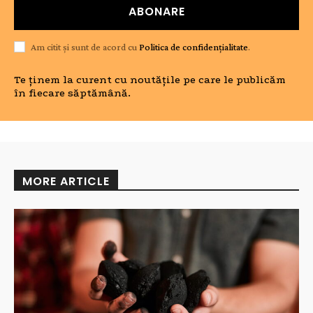
ABONARE
Am citit și sunt de acord cu
Politica de confidențialitate
.
Te ținem la curent cu noutățile pe care le publicăm
în fiecare săptămână.
MORE ARTICLE