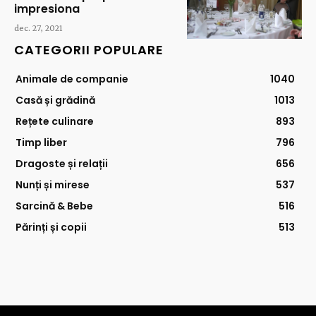
impresiona
dec. 27, 2021
CATEGORII POPULARE
Animale de companie
1040
Casă și grădină
1013
Rețete culinare
893
Timp liber
796
Dragoste și relații
656
Nunți și mirese
537
Sarcină & Bebe
516
Părinți și copii
513