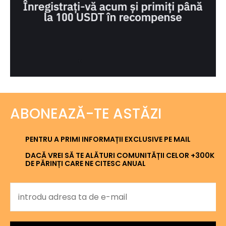
ABONEAZĂ-TE ASTĂZI
PENTRU A PRIMI INFORMAȚII EXCLUSIVE PE MAIL
DACĂ VREI SĂ TE ALĂTURI COMUNITĂȚII CELOR +300K
DE PĂRINȚI CARE NE CITESC ANUAL