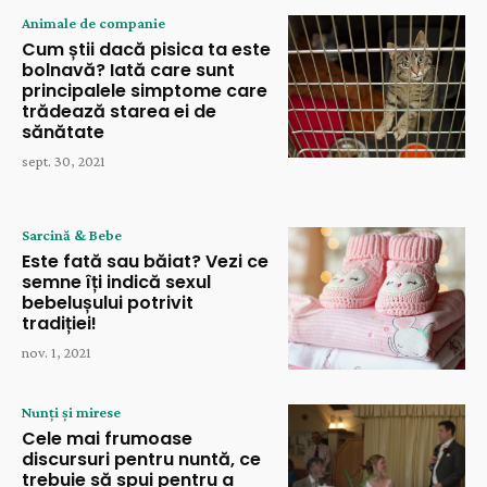
Animale de companie
Cum știi dacă pisica ta este
bolnavă? Iată care sunt
principalele simptome care
trădează starea ei de
sănătate
sept. 30, 2021
Sarcină & Bebe
Este fată sau băiat? Vezi ce
semne îți indică sexul
bebelușului potrivit
tradiției!
nov. 1, 2021
Nunți și mirese
Cele mai frumoase
discursuri pentru nuntă, ce
trebuie să spui pentru a