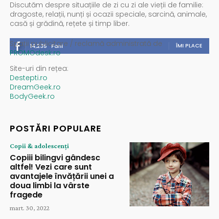
Discutăm despre situațiile de zi cu zi ale vieții de familie:
dragoste, relații, nunți și ocazii speciale, sarcină, animale,
casă și grădină, rețete și timp liber.
Spații publicitare / reclamă administrată de
ÎMI PLACE
14,235
Fani
PROMOdesk.ro
Site-uri din rețea:
Destepti.ro
DreamGeek.ro
BodyGeek.ro
POSTĂRI POPULARE
Copii & adolescenți
Copiii bilingvi gândesc
altfel! Vezi care sunt
avantajele învățării unei a
doua limbi la vârste
fragede
mart. 30, 2022