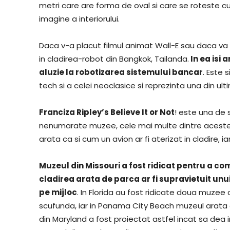
metri care are forma de oval si care se roteste cu a
imagine a interiorului.
Daca v-a placut filmul animat Wall-E sau daca va pl
in cladirea-robot din Bangkok, Tailanda.
In ea isi 
aluzie la robotizarea sistemului bancar
. Este 
tech si a celei neoclasice si reprezinta una din ul
Franciza Ripley’s Believe It or Not
! este una de 
nenumarate muzee, cele mai multe dintre acestea f
arata ca si cum un avion ar fi aterizat in cladire, 
Muzeul din Missouri a fost ridicat pentru a c
cladirea arata de parca ar fi supravietuit un
pe mijloc
. In Florida au fost ridicate doua muzee
scufunda, iar in Panama City Beach muzeul arata c
din Maryland a fost proiectat astfel incat sa dea im