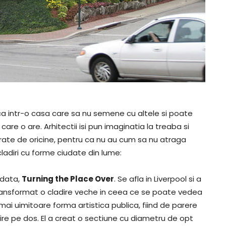
sca intr-o casa care sa nu semene cu altele si poate
are o are. Arhitectii isi pun imaginatia la treaba si
dmirate de oricine, pentru ca nu au cum sa nu atraga
cladiri cu forme ciudate din lume:
udata,
Turning the Place Over
. Se afla in Liverpool si a
transformat o cladire veche in ceea ce se poate vedea
mai uimitoare forma artistica publica, fiind de parere
ire pe dos. El a creat o sectiune cu diametru de opt