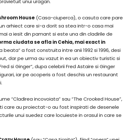
pravietuit unui uragan.
shroom House
(Casa-ciuperca), o casuta care pare
 un arhiect care si-a dorit sa stea intr-o casa mai
i a iesit din pamant si este una din cladirile de
orma ciudata se afla in Cehia, mai exact in
eata” a fost construita intre anii 1992 si 1996, desi
ut, dar pe urma au vazut in ea un obiectiv turistic si
Fred si Ginger”, dupa celebrii Fred Astaire si Ginger
urari, iar pe acoperis a fost deschis un restaurant
.
 anume “Cladirea incovoiata” sau “The Crooked House”,
cti care au proiectat-o au fost inspirati de desenele
icturile unui suedez care locuieste in orasul in care se
Crazy House
(sau “Casa ticnita”), fiind “opera” unei