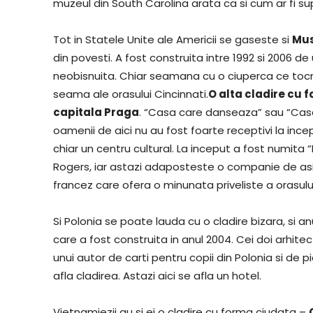
muzeul din South Carolina arata ca si cum ar fi su
Tot in Statele Unite ale Americii se gaseste si
Mu
din povesti. A fost construita intre 1992 si 2006 de
neobisnuita. Chiar seamana cu o ciuperca ce tocma
seama ale orasului Cincinnati.
O alta cladire cu f
capitala Praga
. “Casa care danseaza” sau “Casa b
oamenii de aici nu au fost foarte receptivi la incep
chiar un centru cultural. La inceput a fost numita “
Rogers, iar astazi adaposteste o companie de asig
francez care ofera o minunata priveliste a orasului
Si Polonia se poate lauda cu o cladire bizara, si
care a fost construita in anul 2004. Cei doi arhite
unui autor de carti pentru copii din Polonia si de p
afla cladirea. Astazi aici se afla un hotel.
Vietnamiezii au si ei o cladire cu forma ciudata –