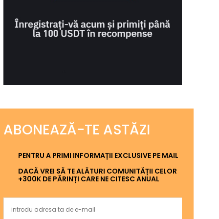
ABONEAZĂ-TE ASTĂZI
PENTRU A PRIMI INFORMAȚII EXCLUSIVE PE MAIL
DACĂ VREI SĂ TE ALĂTURI COMUNITĂȚII CELOR
+300K DE PĂRINȚI CARE NE CITESC ANUAL