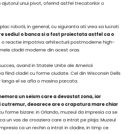
jutorul unui pivot, oferind astfel trecatorilor o
ac robotii, in general, cu siguranta ati vrea sa lucrati
are sediul o banca si a fost proiectata astfel ca o
si o reactie impotriva arhitecturii postmoderne high-
timele cladiri moderne din acest oras.
succes, avand in Statele Unite ale Americii
iind cladiri cu forme ciudate. Cel din Wisconsin Dells
iar langa el se afla o masina parcata.
omemora un seism care a devastat zona, iar
ui cutremur, deoarece are o crapatura mare chiar
 cu forme bizare: in Orlando, muzeul da impresia ca se
a un vas de croaziera care a intrat pe plaja. Muzeul
presia ca un rechin a intrat in cladire, in timp ce