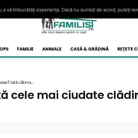
ru a vă îmbunătăți experiența. Dacă nu sunteți de acord, puteți re
OPII
FAMILIE
ANIMALE
CASĂ & GRĂDINĂ
REȚETE C
ume? Iată câteva...
ă cele mai ciudate clădir