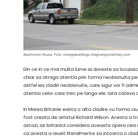
Mushroom House, Foto: strangebuildings.thegrumpyoldlimey.com
Din ce in ce mai multa lume isi doreste sa locuia
chiar sa atraga atentia prin forma neobisnuita pe c
astfel ies cladiri neobisnuite, care sigur vor fi a
atentia celor care trec pe langa ele. Iata cateva 
In Marea Britanie exista o alta cladire cu forma ci
fost creata de artistul Richard Wilson. Acesta a 
astazi, iar britanicii considera aceasta opera cea 
ca acesta a reusit literalmente sa intoarca o clad