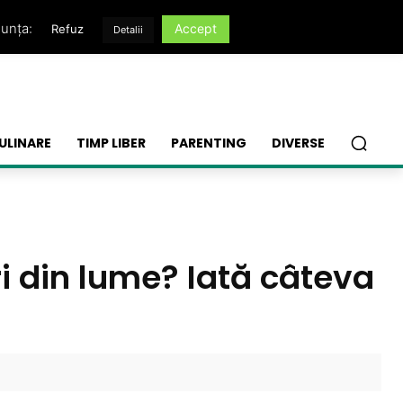
nunța:
Accept
Refuz
Detalii
ULINARE
TIMP LIBER
PARENTING
DIVERSE
i din lume? Iată câteva