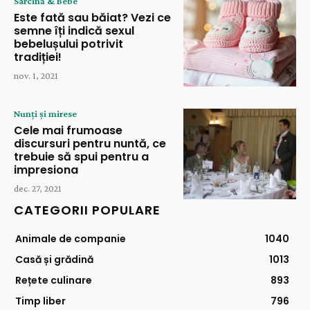
Sarcină & Bebe
Este fată sau băiat? Vezi ce
semne îți indică sexul
bebelușului potrivit
tradiției!
nov. 1, 2021
Nunți și mirese
Cele mai frumoase
discursuri pentru nuntă, ce
trebuie să spui pentru a
impresiona
dec. 27, 2021
CATEGORII POPULARE
Animale de companie
1040
Casă și grădină
1013
Rețete culinare
893
Timp liber
796