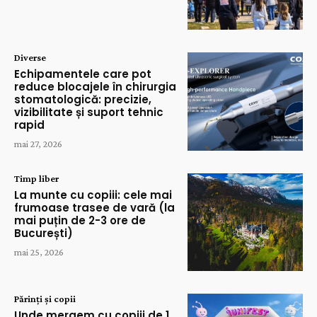
Diverse
Echipamentele care pot
reduce blocajele în chirurgia
stomatologică: precizie,
vizibilitate și suport tehnic
rapid
mai 27, 2026
Timp liber
La munte cu copiii: cele mai
frumoase trasee de vară (la
mai puțin de 2-3 ore de
București)
mai 25, 2026
Părinți și copii
Unde mergem cu copiii de 1