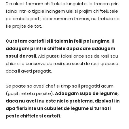
Din aluat formam chiftelute lunguiete, le trecem prin
faina, intr-o tigaie incingem ulei si prajim chiftelutele
pe ambele parti, doar rumenim frumos, nu trebuie sa
fie prajite de tot.
Curatam cartofii si ii taiem in felii pe lungime, ii
adaugam printre chiftele dupa care adaugam
sosul de rosii
. Aici puteti folosi orice sos de rosii sau
chiar si o conserva de rosii sau sosul de rosii grecesc
daca il aveti pregatit.
Se poate sa aveti chef si timp sa il pregatiti acum
(gasiti reteta pe site).
Adaugam supa de legume,
daca nu aveti nu este nici o problema, dizolvati in
apa fierbinte un cubulet de legume si turnati
peste chiftele si cartofi
.