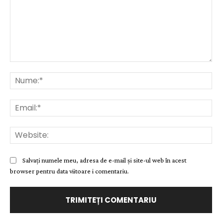
Comentariu:
Nu
Ema
Web
Salvați numele meu, adresa de e-mail și site-ul web în acest
browser pentru data viitoare i comentariu.