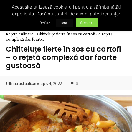
Acest site utilizează cookie-uri pentru a vă îmbunătăți
experiența. Dacă nu sunteți de acord, puteți renunța:
Accept
Refuz
Detalii
Rețete culinare
Chifteluțe fierte în sos cu cartofi - o rețetă
complexă dar foarte...
Chifteluțe fierte în sos cu cartofi
– o rețetă complexă dar foarte
gustoasă
Ultima actualizare:
apr. 4, 2022
0