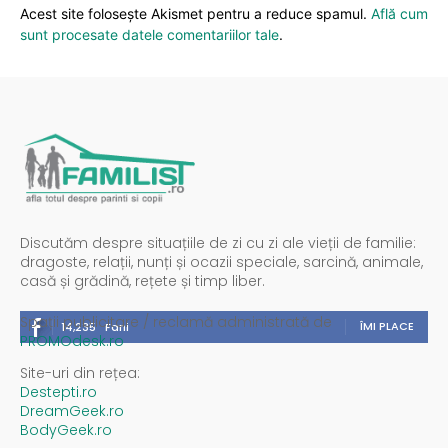
Acest site folosește Akismet pentru a reduce spamul.
Află cum
sunt procesate datele comentariilor tale
.
Discutăm despre situațiile de zi cu zi ale vieții de familie:
dragoste, relații, nunți și ocazii speciale, sarcină, animale,
casă și grădină, rețete și timp liber.
Spații publicitare / reclamă administrată de
ÎMI PLACE
14,235
Fani
PROMOdesk.ro
Site-uri din rețea:
Destepti.ro
DreamGeek.ro
BodyGeek.ro