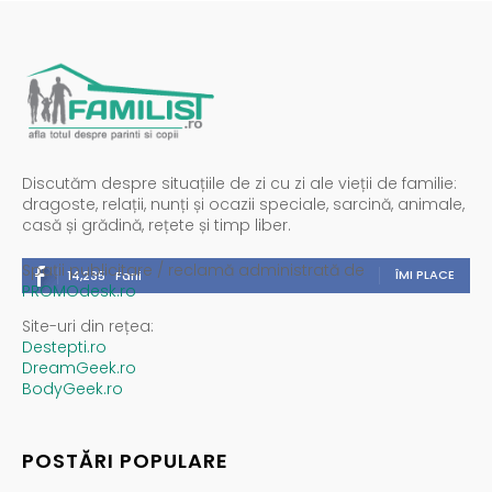
Discutăm despre situațiile de zi cu zi ale vieții de familie:
dragoste, relații, nunți și ocazii speciale, sarcină, animale,
casă și grădină, rețete și timp liber.
Spații publicitare / reclamă administrată de
ÎMI PLACE
14,235
Fani
PROMOdesk.ro
Site-uri din rețea:
Destepti.ro
DreamGeek.ro
BodyGeek.ro
POSTĂRI POPULARE