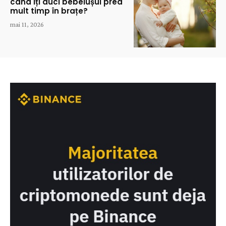
când îți duci bebelușul prea
mult timp în brațe?
mai 11, 2026