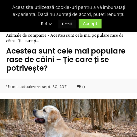
Acest site utilizează cookie-uri pentru a vă îmbunătăți
experiența. Dacă nu sunteți de acord, puteți renunța:
Accept
Refuz
Detalii
Animale de companie
Acestea sunt cele mai populare rase de
câini - Ție care ți...
Acestea sunt cele mai populare
rase de câini – Ție care ți se
potrivește?
Ultima actualizare:
sept. 30, 2021
0