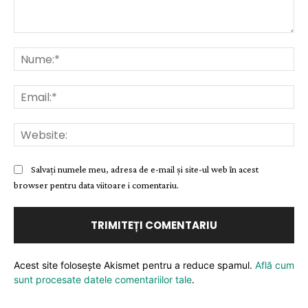
Comentariu:
Nu
Ema
Web
Salvați numele meu, adresa de e-mail și site-ul web în acest
browser pentru data viitoare i comentariu.
Acest site folosește Akismet pentru a reduce spamul.
Află cum
sunt procesate datele comentariilor tale
.