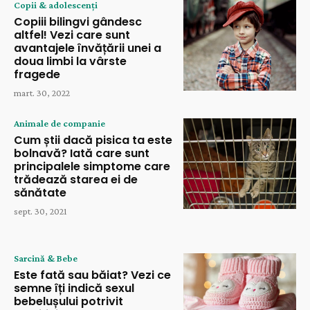
Copii & adolescenți
Copiii bilingvi gândesc
altfel! Vezi care sunt
avantajele învățării unei a
doua limbi la vârste
fragede
mart. 30, 2022
Animale de companie
Cum știi dacă pisica ta este
bolnavă? Iată care sunt
principalele simptome care
trădează starea ei de
sănătate
sept. 30, 2021
Sarcină & Bebe
Este fată sau băiat? Vezi ce
semne îți indică sexul
bebelușului potrivit