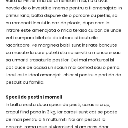
Balta lui Pinter fiind de dimensiuni mici, nu a avut
nevoie de o investitie imensa pentru a fi amenajata. In
primul rand, balta dispune de o parcare cu pietris, sa
nu ramaneti locului in caz de ploaie, dupa care la
intrare este amenajata o mica terasa cu bar, de unde
veti cumpara biletele de intrare si bauturile
racoritoare. Pe marginea baltii sunt insirate bancute
cu masute la care puteti sta sa serviti o mancare sau
sa urmariti trasaturile pestilor. Cei mai mofturosi isi
pot duce de acasa un scaun mai comod sau o perna.
Locul este ideal amenajat chiar si pentru o partida de
pescuit cu familia.
Specii de pesti si momeli
In balta exista doua specii de pesti, caras si crap,
crapul fiind pana in 3 kg, iar carasii sunt cat se poate
de mari pentru a fi multumiti. Noi am pescuit la
porumb, rama rosie si viermisori, si am prins doar