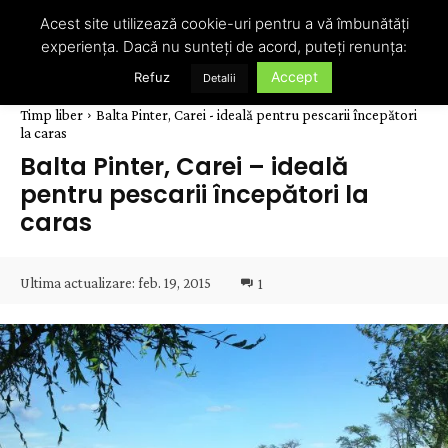
Acest site utilizează cookie-uri pentru a vă îmbunătăți
experiența. Dacă nu sunteți de acord, puteți renunța:
Accept
Refuz
Detalii
Timp liber
Balta Pinter, Carei - ideală pentru pescarii începători
la caras
Balta Pinter, Carei – ideală
pentru pescarii începători la
caras
Ultima actualizare:
feb. 19, 2015
1