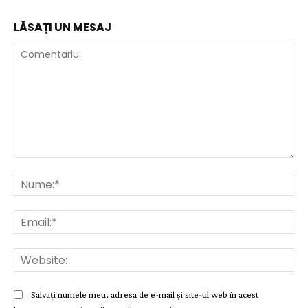
LĂSAȚI UN MESAJ
Comentariu:
Nu
Ema
Web
Salvați numele meu, adresa de e-mail și site-ul web în acest