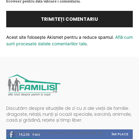
browser pentru data viitoare i comentariu.
Acest site folosește Akismet pentru a reduce spamul.
Află cum
sunt procesate datele comentariilor tale
.
Discutăm despre situațiile de zi cu zi ale vieții de familie:
dragoste, relații, nunți și ocazii speciale, sarcină, animale,
casă și grădină, rețete și timp liber.
Spații publicitare / reclamă administrată de
ÎMI PLACE
14,235
Fani
PROMOdesk.ro