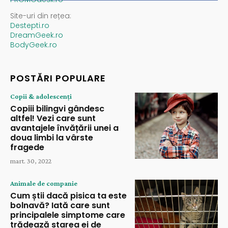
Site-uri din rețea:
Destepti.ro
DreamGeek.ro
BodyGeek.ro
POSTĂRI POPULARE
Copii & adolescenți
Copiii bilingvi gândesc
altfel! Vezi care sunt
avantajele învățării unei a
doua limbi la vârste
fragede
mart. 30, 2022
Animale de companie
Cum știi dacă pisica ta este
bolnavă? Iată care sunt
principalele simptome care
trădează starea ei de