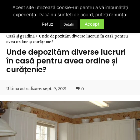
Acest site utilizează cookie-uri pentru a vă îmbunătăți
experiența. Dacă nu sunteți de acord, puteți renunța:
Accept
Refuz
Detalii
Casă și grădină
Unde depozităm diverse lucruri în casă pentru
avea ordine și curățenie?
Unde depozităm diverse lucruri
în casă pentru avea ordine și
curățenie?
Ultima actualizare:
sept. 9, 2021
0