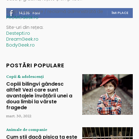
Spații publicitare / reclamă administrată de
ÎMI PLACE
14,235
Fani
PROMOdesk.ro
Site-uri din rețea:
Destepti.ro
DreamGeek.ro
BodyGeek.ro
POSTĂRI POPULARE
Copii & adolescenți
Copiii bilingvi gândesc
altfel! Vezi care sunt
avantajele învățării unei a
doua limbi la vârste
fragede
mart. 30, 2022
Animale de companie
Cum știi dacă pisica ta este