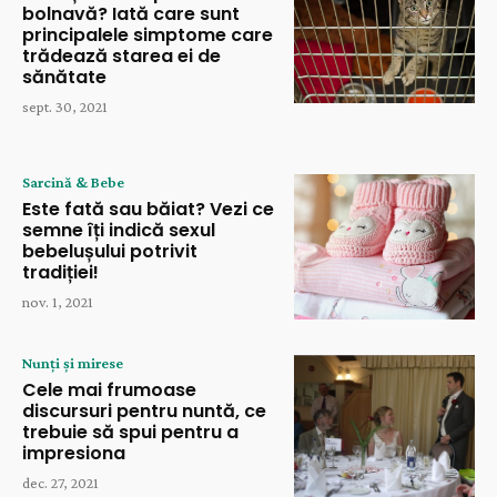
bolnavă? Iată care sunt
principalele simptome care
trădează starea ei de
sănătate
sept. 30, 2021
Sarcină & Bebe
Este fată sau băiat? Vezi ce
semne îți indică sexul
bebelușului potrivit
tradiției!
nov. 1, 2021
Nunți și mirese
Cele mai frumoase
discursuri pentru nuntă, ce
trebuie să spui pentru a
impresiona
dec. 27, 2021