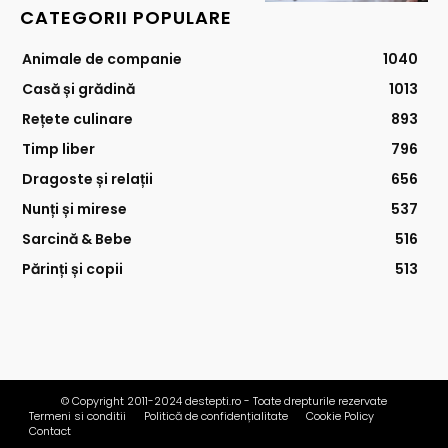
CATEGORII POPULARE
Animale de companie
1040
Casă și grădină
1013
Rețete culinare
893
Timp liber
796
Dragoste și relații
656
Nunți și mirese
537
Sarcină & Bebe
516
Părinți și copii
513
© Copyright 2011-2024 destepti.ro - Toate drepturile rezervate
Termeni si conditii
Politică de confidențialitate
Cookie Policy
Contact