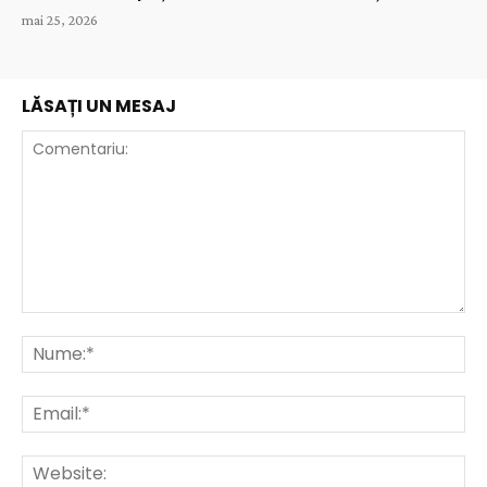
mai 25, 2026
LĂSAȚI UN MESAJ
Comentariu:
Nu
Ema
Web