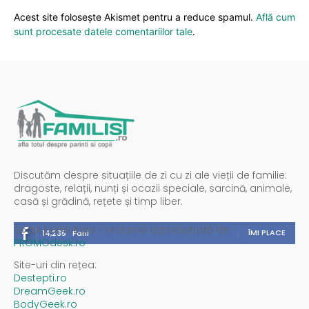
Acest site folosește Akismet pentru a reduce spamul.
Află cum
sunt procesate datele comentariilor tale
.
Discutăm despre situațiile de zi cu zi ale vieții de familie:
dragoste, relații, nunți și ocazii speciale, sarcină, animale,
casă și grădină, rețete și timp liber.
Spații publicitare / reclamă administrată de
ÎMI PLACE
14,235
Fani
PROMOdesk.ro
Site-uri din rețea:
Destepti.ro
DreamGeek.ro
BodyGeek.ro