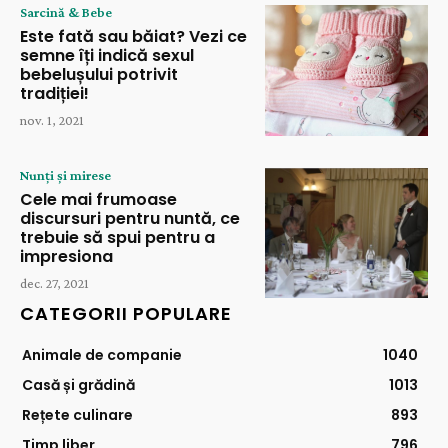
Sarcină & Bebe
Este fată sau băiat? Vezi ce
semne îți indică sexul
bebelușului potrivit
tradiției!
nov. 1, 2021
Nunți și mirese
Cele mai frumoase
discursuri pentru nuntă, ce
trebuie să spui pentru a
impresiona
dec. 27, 2021
CATEGORII POPULARE
Animale de companie
1040
Casă și grădină
1013
Rețete culinare
893
Timp liber
796