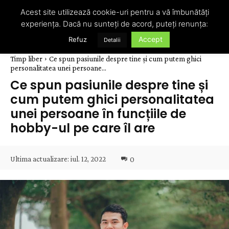
Acest site utilizează cookie-uri pentru a vă îmbunătăți
experiența. Dacă nu sunteți de acord, puteți renunța:
Accept
Refuz
Detalii
Timp liber
Ce spun pasiunile despre tine și cum putem ghici
personalitatea unei persoane...
Ce spun pasiunile despre tine și
cum putem ghici personalitatea
unei persoane în funcțiile de
hobby-ul pe care îl are
Ultima actualizare:
iul. 12, 2022
0