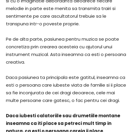
si cu o imaginatie debordanta deoarece fiecare
melodie in parte este menita sa transmita trairi si
sentimente pe care ascultatorul trebuie sa le
transpuna intr-o poveste proprie.
Pe de alta parte, pasiunea pentru muzica se poate
concretiza prin crearea acesteia cu ajutorul unui
instrument muzical. Asta inseamna ca esti o persoana
creativa.
Daca pasiunea ta principala este gatitul, inseamna ca
esti o persoana care iubeste viata de familie si ii place
sa fie inconjurata de cei dragi deoarece, cele mai
multe persoane care gatesc, o fac pentru cei dragi.
Daca iubesti calatoriile sau drumetiile montane
inseamna ca iti place sa petreci mult timp in
natura, ca esti o persoana careia ii place