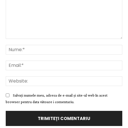
Comentariu:
Nu
Ema
Web
Salvați numele meu, adresa de e-mail și site-ul web în acest
browser pentru data viitoare i comentariu.